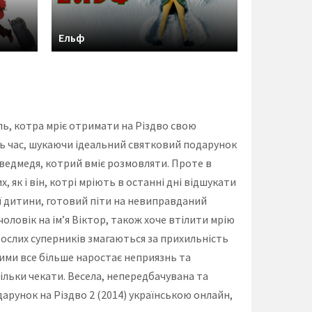
Ельф
ь, котра мріє отримати на Різдво свою
ь час, шукаючи ідеальний святковий подарунок
 ведмедя, котрий вміє розмовляти. Проте в
як і він, котрі мріють в останні дні відшукати
ої дитини, готовий піти на невиправданий
оловік на ім’я Віктор, також хоче втілити мрію
орослих суперників змагаються за прихильність
ими все більше наростає неприязнь та
ільки чекати. Весела, непередбачувана та
арунок на Різдво 2 (2014) українською онлайн,