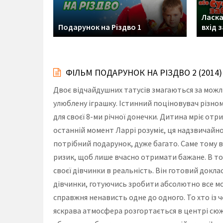
Ласка
Подарунок на Різдво 1
вхід 
ФІЛЬМ ПОДАРУНОК НА РІЗДВО 2 (201
Двоє відчайдушних татусів змагаються за можл
улюблену іграшку. Істинний поціновувач різно
для своєї 8-ми річної донечки. Дитина мріє от
останній момент Ларрі розуміє, ця надзвичайно
потрібний подарунок, дуже багато. Саме тому в
ризик, щоб лише вчасно отримати бажане. В той 
своєї дівчинки в реальність. Він готовий докл
дівчинки, готуючись зробити абсолютно все м
справжня ненависть одне до одного. То хто із 
яскрава атмосфера розгортається в центрі сюж