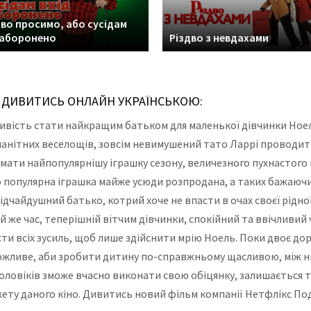
во просимо, або сусідам
заборонено
Різдво з невдахами
4) ДИВИТИСЬ ОНЛАЙН УКРАЇНСЬКОЮ:
ивість стати найкращим батьком для маленької дівчинки Ноел
манітних веселощів, зовсім невимушений тато Ларрі проводит
римати найпопулярнішу іграшку сезону, величезного пухнастого
 популярна іграшка майже усюди розпродана, а таких бажаючих, 
ідчайдушний батько, котрий хоче не впасти в очах своєї рідн
же час, теперішній вітчим дівчинки, спокійний та ввічливий ч
асти всіх зусиль, щоб лише здійснити мрію Ноель. Поки двоє д
ожливе, аби зробити дитину по-справжньому щасливою, між н
чоловіків зможе вчасно виконати свою обіцянку, залишається т
ету даного кіно. Дивитись новий фільм компанії Нетфлікс Под