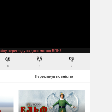
аїну перегляду за допомогою ВПН!
😧
😈
👎
0
0
2
Переглянув повністю