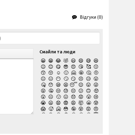
Відгуки (0)
Смайли та люди
😀
😁
😂
🤣
😃
😄
😅
😆
😉
😊
😋
😎
😍
😘
🥰
😗
😙
😚
☺️
🙂
🤗
🤩
🤔
🤨
😐
😑
😶
🙄
😏
😣
😥
😮
🤐
😯
😪
😫
😴
😌
😛
😜
😝
🤤
😒
😓
😔
😕
🙃
🤑
😲
☹️
🙁
😖
😞
😟
😤
😢
😭
😦
😧
😨
😩
🤯
😬
😰
😱
🥵
🥶
😳
🤪
😵
😡
😠
🤬
😷
🤒
🤕
🤢
🤮
🤧
😇
🤠
🥳
🥴
🥺
🤥
🤫
🤭
🧐
🤓
😈
👿
🤡
👹
👺
💀
☠️
👻
👾
🤖
💩
😺
😸
😹