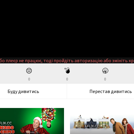
бо плеєр не працює, тоді пройдіть авторизацію або змініть кр
😔
💣
🥱
0
0
0
Буду дивитись
Перестав дивитись