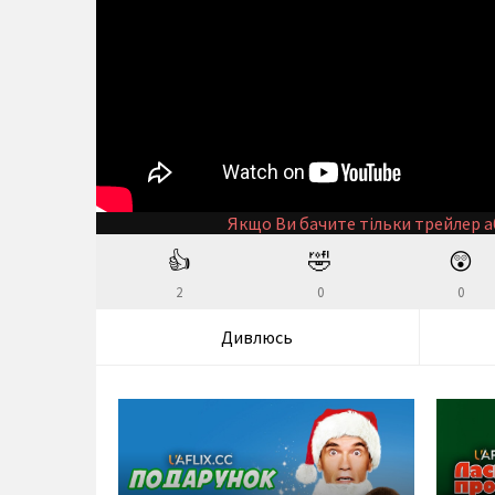
Якщо Ви бачите тільки трейлер а
👍
🤣
😲
2
0
0
Дивлюсь