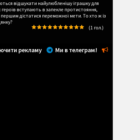
ються відшукати найулюбленішу іграшку для
є героїв вступають в запекле протистояння,
першим дістатися переможної мети. То хто ж із
цянку?
(
1
гол.)
ючити рекламу
Ми в телеграм!