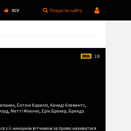
ЗСУ
Пошук
по сайту
3.8
тепанек
,
Ентоні Кареллі
,
Кенеді Клементс
,
уорд
,
Метті Фіночіо
,
Ерік Брекер
,
Бренда
я з її нинішнім вітчимом за право називатися