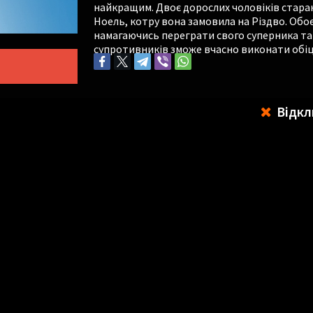
найкращим. Двоє дорослих чоловіків стара
Ноель, котру вона замовила на Різдво. Обо
намагаючись переграти свого суперника та 
супротивників зможе вчасно виконати обі
Відкл