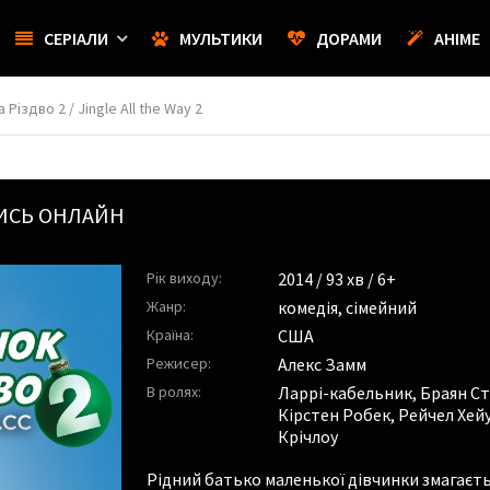
СЕРІАЛИ
МУЛЬТИКИ
ДОРАМИ
АНІМЕ
Різдво 2 / Jingle All the Way 2
ТИСЬ ОНЛАЙН
Рік виходу:
2014
/ 93 хв / 6+
Жанр:
комедія
,
сімейний
Країна:
США
Режисер:
Алекс Замм
В ролях:
Ларрі-кабельник
,
Браян С
Кірстен Робек
,
Рейчел Хей
Крічлоу
Рідний батько маленької дівчинки змагаєтьс