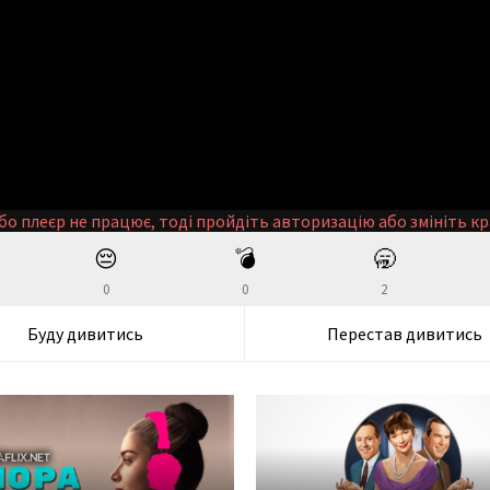
бо плеєр не працює, тоді пройдіть авторизацію або змініть кр
😔
💣
🥱
0
0
2
Буду дивитись
Перестав дивитись