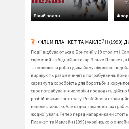
Білий полон
Флора
ФІЛЬМ ПЛАНКЕТ ТА МАКЛЕЙН (1999) 
Події відбуваються в Британії у 18 столітті. Сам
скромний та бідний аптекар Вільям Планкет, а
та полишити роботу, яка йому ніколи не подоба
вирішують разом вчиняти пограбування. Вони п
харизму та хоробрість для боротьби з корумпова
своє пограбування чоловіки проводять дійсно 
розбійниками свого часу. Розбійники стали ді
наполегливістю. Але ці два талановитих грабі
жодної уваги. Тепер перед напарниками стоїть
Планкет та Маклейн (1999) українською онлайн