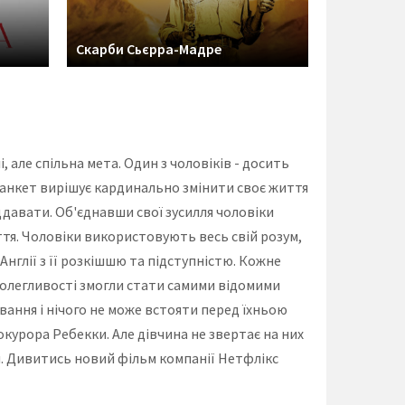
Скарби Сьєрра-Мадре
Смертельн
і, але спільна мета. Один з чоловіків - досить
ланкет вирішує кардинально змінити своє життя
ддавати. Об'єднавши свої зусилля чоловіки
тя. Чоловіки використовують весь свій розум,
Англії з її розкішшю та підступністю. Кожне
полегливості змогли стати самими відомими
ання і нічого не може встояти перед їхньою
курора Ребекки. Але дівчина не звертає на них
и. Дивитись новий фільм компанії Нетфлікс