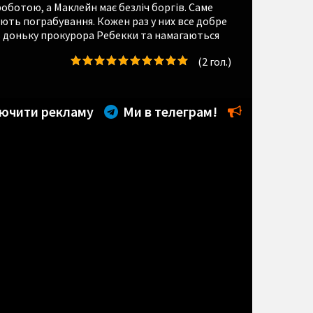
ботою, а Маклейн має безліч боргів. Саме
яють пограбування. Кожен раз у них все добре
ь доньку прокурора Ребекки та намагаються
(
2
гол.)
ючити рекламу
Ми в телеграм!