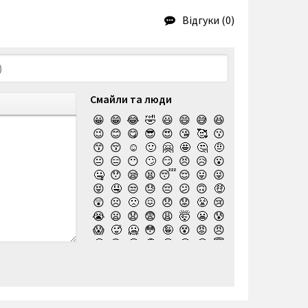
Відгуки (0)
Смайли та люди
😀
😁
😂
🤣
😃
😄
😅
😆
😉
😊
😋
😎
😍
😘
🥰
😗
😙
😚
☺️
🙂
🤗
🤩
🤔
🤨
😐
😑
😶
🙄
😏
😣
😥
😮
🤐
😯
😪
😫
😴
😌
😛
😜
😝
🤤
😒
😓
😔
😕
🙃
🤑
😲
☹️
🙁
😖
😞
😟
😤
😢
😭
😦
😧
😨
😩
🤯
😬
😰
😱
🥵
🥶
😳
🤪
😵
😡
😠
🤬
😷
🤒
🤕
🤢
🤮
🤧
😇
🤠
🥳
🥴
🥺
🤥
🤫
🤭
🧐
🤓
😈
👿
🤡
👹
👺
💀
☠️
👻
👾
🤖
💩
😺
😸
😹
👽
😻
😼
😽
🙀
😿
😾
🙈
🙉