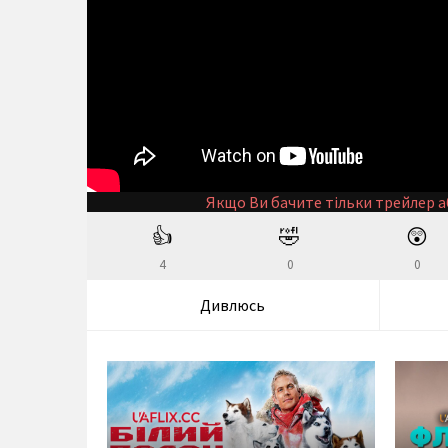
Якщо Ви бачите тільки трейлер а
👍
🤣
😲
4
0
0
Дивлюсь