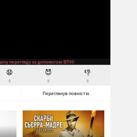
аїну перегляду за допомогою ВПН!
😧
😈
👎
0
0
0
Переглянув повністю