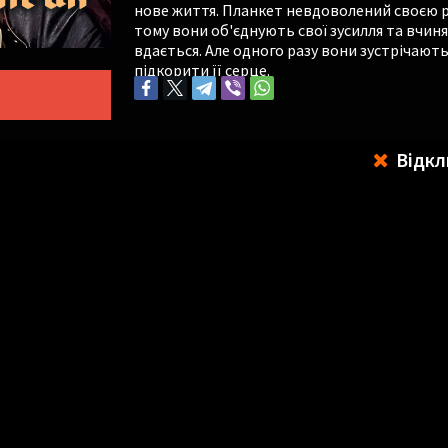
нове життя. Планкет невдоволений своєю ро
тому вони об'єднують свої зусилля та вчин
вдається. Але одного разу вони зустрічают
підкорити її серце.
Відкл