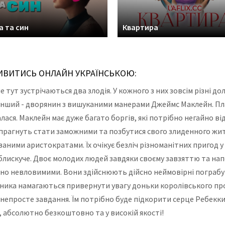
 та син
Квартира
ДИВИТИСЬ ОНЛАЙН УКРАЇНСЬКОЮ:
е тут зустрічаються два злодія. У кожного з них зовсім різні дол
 інший - дворянин з вишуканими манерами Джеймс Маклейн. П
лася. Маклейн має дуже багато боргів, які потрібно негайно ві
рагнуть стати заможними та позбутися свого злиденного жит
ними аристократами. Їх очікує безліч різноманітних пригод у 
блискуче. Двоє молодих людей завдяки своєму завзяттю та на
йсно невловимими. Вони здійснюють дійсно неймовірні пограбув
жника намагаються привернути увагу доньки королівського про
 непросте завдання. Їм потрібно буде підкорити серце Ребекк
, абсолютно безкоштовно та у високій якості!