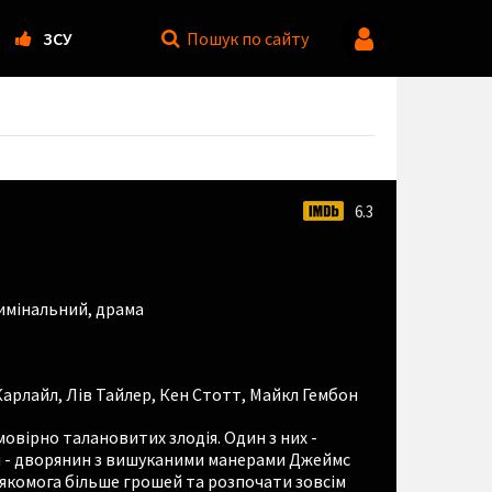
ЗСУ
Пошук
по сайту
6.3
имінальний
,
драма
Карлайл
,
Лів Тайлер
,
Кен Стотт
,
Майкл Гембон
ймовірно талановитих злодія. Один з них -
й - дворянин з вишуканими манерами Джеймс
 якомога більше грошей та розпочати зовсім