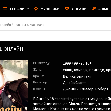
СЕРІАЛИ
МУЛЬТИКИ
ДОРАМИ
АНІМЕ
аклейн / Plunkett & MacLeane
СЬ ОНЛАЙН
Рік виходу:
1999
/ 99 хв / 16+
Жанр:
екшн
,
комедія
,
пригоди
,
кр
Країна:
Велика Британія
Режисер:
Джейк Скотт
В ролях:
Джонні Лі Міллер
,
Роберт 
В Англії у 18 столітті зустрічаються два не
звичайний аптекар Вільям Планкет, а інши
Маклейн. Кожен з них має на меті отримати