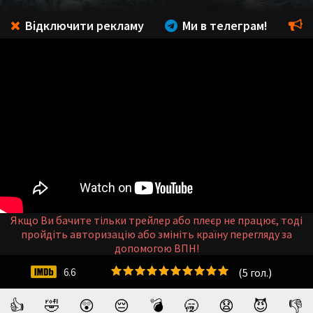
Відключити рекламу
Ми в телеграм!
Якщо Ви бачите тільки трейлер або плеєр не працює, тоді
пройдіть авторизацію або змініть країну перегляду за
допомогою ВПН!
(
5
гол.)
6.6
👍
🤣
😲
😔
💣
🥱
😧
😈
👎