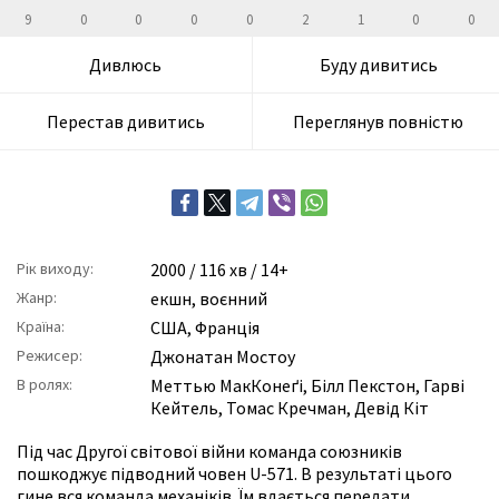
9
0
0
0
0
2
1
0
0
Дивлюсь
Буду дивитись
Перестав дивитись
Переглянув повністю
Рік виходу:
2000
/ 116 хв / 14+
Жанр:
екшн
,
воєнний
Країна:
США, Франція
Режисер:
Джонатан Мостоу
В ролях:
Меттью МакКонеґі
,
Білл Пекстон
,
Гарві
Кейтель
,
Томас Кречман
,
Девід Кіт
Під час Другої світової війни команда союзників
пошкоджує підводний човен U-571. В результаті цього
гине вся команда механіків. Їм вдається передати