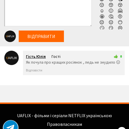
😗
😙
😚
українською онлайн, абсолютно безкоштовно та у
☺️
🙂
🤗
високій якості!
🤩
🤔
🤨
😐
😑
😶
🙄
😏
😣
😥
😮
🤐
ВІДПРАВИТИ
😯
😪
😫
😴
😌
😛
😜
😝
🤤
Гість Юлія
Гості
😒
😓
😔
0
1 трав 2026 06:04
Як почула про кращих росіянок , ледь не знудило 😑
😕
🙃
🤑
😲
☹️
🙁
Відповісти
😖
😞
😟
😤
😢
😭
😦
😧
😨
😩
🤯
😬
😰
😱
🥵
🥶
😳
🤪
😵
😡
😠
🤬
😷
🤒
UAFLIX - фільми і серіали NETFLIX українською
🤕
🤢
🤮
Правовласникам
🤧
😇
🤠