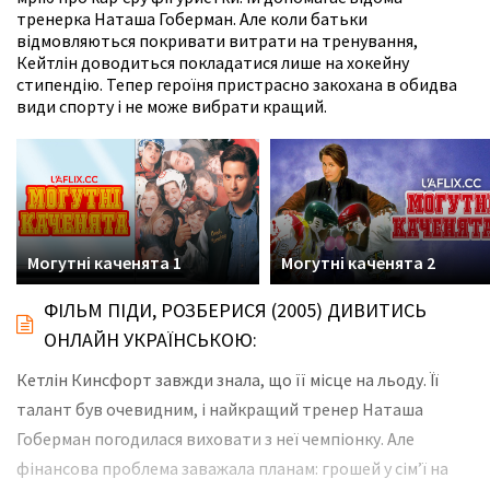
тренерка Наташа Гоберман. Але коли батьки
відмовляються покривати витрати на тренування,
Кейтлін доводиться покладатися лише на хокейну
стипендію. Тепер героїня пристрасно закохана в обидва
види спорту і не може вибрати кращий.
Могутні каченята 1
Могутні каченята 2
ФІЛЬМ ПІДИ, РОЗБЕРИСЯ (2005) ДИВИТИСЬ
ОНЛАЙН УКРАЇНСЬКОЮ:
Кетлін Кинсфорт завжди знала, що її місце на льоду. Її
талант був очевидним, і найкращий тренер Наташа
Гоберман погодилася виховати з неї чемпіонку. Але
фінансова проблема заважала планам: грошей у сім’ї на