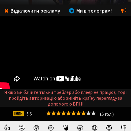
Відключити рекламу
Ми в телеграм!
Якщо Ви бачите тільки трейлер або плеєр не працює, тоді
пройдіть авторизацію або змініть країну перегляду за
допомогою ВПН!
(
5
гол.)
5.6
👍
🤣
😲
😔
💣
🥱
😧
😈
👎