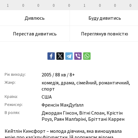
1
0
0
0
0
1
0
0
0
Дивлюсь
Буду дивитись
Перестав дивитись
Переглянув повністю
Рік виходу:
2005
/ 88 хв / 8+
Жанр:
комедія
,
драма
,
сімейний
,
романтичний
,
спорт
Країна:
США
Режисер:
Френсін МакДуґалл
В ролях:
Джордан Гінсон
,
Вітні Слоан
,
Крістін
Роуз
,
Раян Малґаріні
,
Бріттані Каррен
Кейтлін Кинсфорт – молода дівчина, яка виношувала
мрію про кар'єру фігуристки. Їй допомагає відома