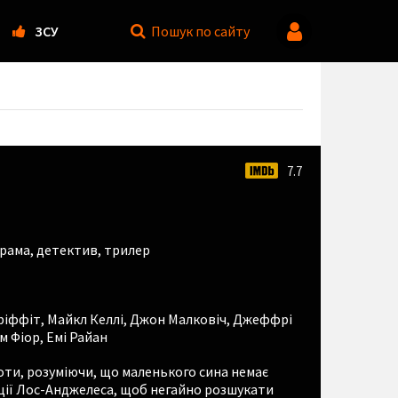
ЗСУ
Пошук
по сайту
7.7
рама
,
детектив
,
трилер
Ґріффіт
,
Майкл Келлі
,
Джон Малковіч
,
Джеффрі
м Фіор
,
Емі Райан
оти, розуміючи, що маленького сина немає
іції Лос-Анджелеса, щоб негайно розшукати