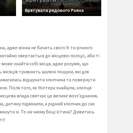
Врятувати рядового Раяна
а, адже жінка не бачить свого 9-ти річного
негайно звертається до місцевої поліції, аби ті
може знайти собі місця, адже розуміє, що
 місяців тривають шалені пошуки, які для
намагались відшукати хлопчика та повернути
ю. Після того, як Уолтера знайшли, хлопця
 місцева влада святкує це велике возз’єднання,
на, дитину підмінили, а рідний хлопчик до сих
манути їх. То на чиєму боці істина? Дивитись
ті!