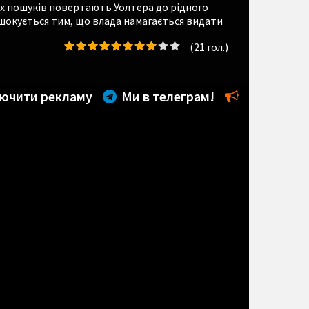
их пошуків повертають Уолтера до рідного
чі шокується тим, що влада намагається видати
(
21
гол.)
ючити рекламу
Ми в телеграм!