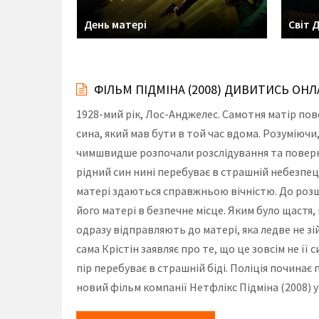
День матері
Світ 
ФІЛЬМ ПІДМІНА (2008) ДИВИТИСЬ ОН
1928-мий рік, Лос-Анджелес. Самотня матір пов
сина, який мав бути в той час вдома. Розуміючи,
чимшвидше розпочали розслідування та поверну
рідний син нині перебуває в страшній небезпец
матері здаються справжньою вічністю. До розш
його матері в безпечне місце. Яким було щастя
одразу відправляють до матері, яка ледве не зій
сама Крістін заявляє про те, що це зовсім не її
пір перебуває в страшній біді. Поліція починає
новий фільм компанії Нетфлікс Підміна (2008) 