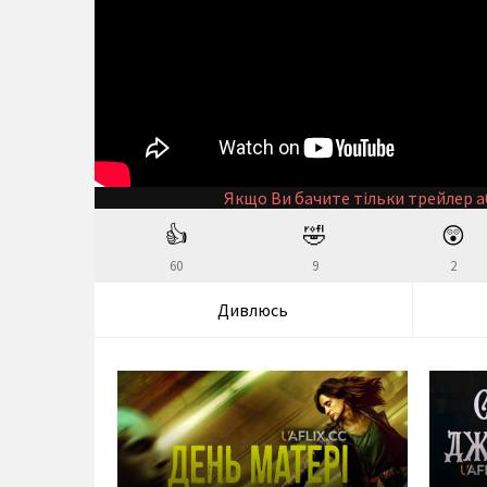
Якщо Ви бачите тільки трейлер а
👍
🤣
😲
60
9
2
Дивлюсь