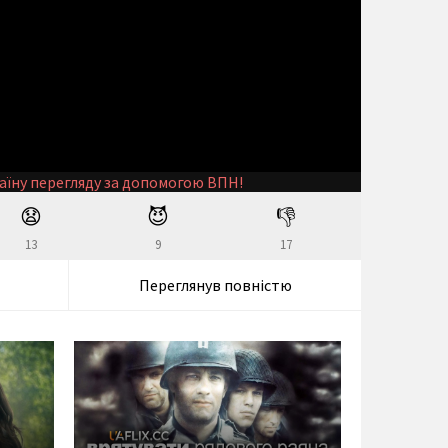
аїну перегляду за допомогою ВПН!
😧
😈
👎
13
9
17
Переглянув повністю