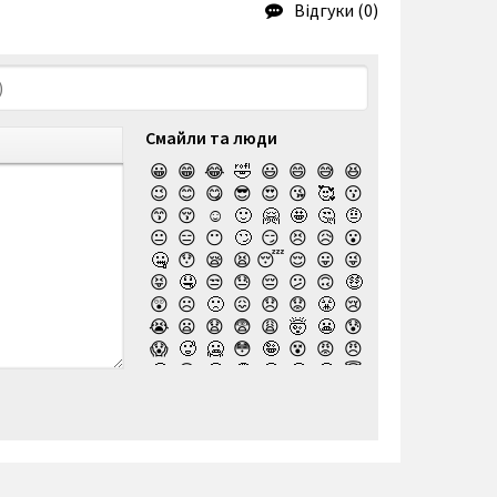
Відгуки (0)
Смайли та люди
😀
😁
😂
🤣
😃
😄
😅
😆
😉
😊
😋
😎
😍
😘
🥰
😗
😙
😚
☺️
🙂
🤗
🤩
🤔
🤨
😐
😑
😶
🙄
😏
😣
😥
😮
🤐
😯
😪
😫
😴
😌
😛
😜
😝
🤤
😒
😓
😔
😕
🙃
🤑
😲
☹️
🙁
😖
😞
😟
😤
😢
😭
😦
😧
😨
😩
🤯
😬
😰
😱
🥵
🥶
😳
🤪
😵
😡
😠
🤬
😷
🤒
🤕
🤢
🤮
🤧
😇
🤠
🥳
🥴
🥺
🤥
🤫
🤭
🧐
🤓
😈
👿
🤡
👹
👺
💀
☠️
👻
👾
🤖
💩
😺
😸
😹
👽
😻
😼
😽
🙀
😿
😾
🙈
🙉
🙊
👶
🧒
👦
👧
🧑
👨
👩