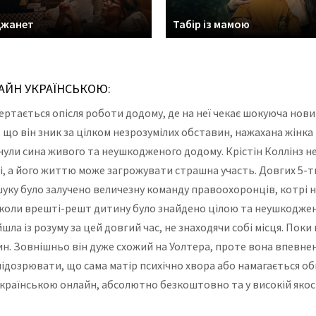
Джанет
Табір із мамою
ЛАЙН УКРАЇНСЬКОЮ:
ертається опісля роботи додому, де на неї чекає шокуюча новин
 що він зник за цілком незрозумілих обставин, нажахана жінка 
ли сина живого та неушкодженого додому. Крістін Коллінз не 
і, а його життю може загрожувати страшна участь. Довгих 5-ть
уку було залучено величезну команду правоохоронців, котрі 
, коли врешті-решт дитину було знайдено цілою та неушкоджено
шла із розуму за цей довгий час, не знаходячи собі місця. Поки
 син. Зовнішньо він дуже схожий на Уолтера, проте вона впевне
 підозрювати, що сама матір психічно хвора або намагається об
українською онлайн, абсолютно безкоштовно та у високій якос