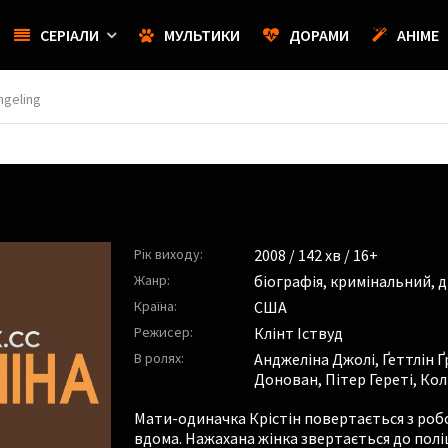
СЕРІАЛИ
МУЛЬТИКИ
ДОРАМИ
АНІМЕ
ngeling
Рік виходу:
2008
/ 142 хв / 16+
Жанр:
біографія
,
кримінальний
,
д
Країна:
США
Режисер:
Клінт Іствуд
В ролях:
Анджеліна Джолі
,
Ґеттлін 
Донован
,
Пітер Гереті
,
Кол
Мати-одиначка Крістін повертається з роб
вдома. Нажахана жінка звертається до пол