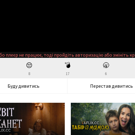
бо плеєр не працює, тоді пройдіть авторизацію або змініть кр
😔
💣
🥱
8
17
6
Буду дивитись
Перестав дивитись