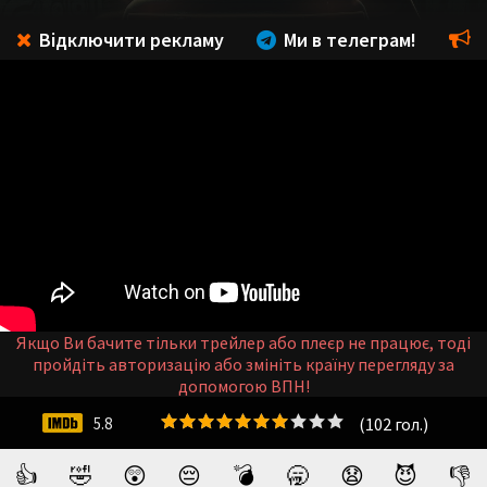
Відключити рекламу
Ми в телеграм!
Якщо Ви бачите тільки трейлер або плеєр не працює, тоді
пройдіть авторизацію або змініть країну перегляду за
допомогою ВПН!
(
102
гол.)
5.8
👍
🤣
😲
😔
💣
🥱
😧
😈
👎