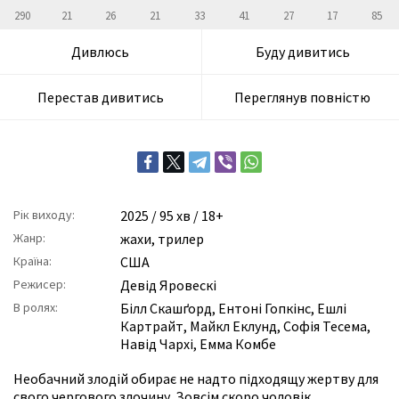
290
21
26
21
33
41
27
17
85
Дивлюсь
Буду дивитись
Перестав дивитись
Переглянув повністю
Рік виходу:
2025
/ 95 хв / 18+
Жанр:
жахи
,
трилер
Країна:
США
Режисер:
Девід Яровескі
В ролях:
Білл Скашґорд
,
Ентоні Гопкінс
,
Ешлі
Картрайт
,
Майкл Еклунд
,
Софія Тесема
,
Навід Чархі
,
Емма Комбе
Необачний злодій обирає не надто підходящу жертву для
свого чергового злочину. Зовсім скоро чоловік