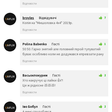
🥳
🥴
🥺
Відповісти
🤥
🤫
🤭
🧐
🤓
😈
👿
🤡
👹
broyles
Відвідувачі
7
👺
💀
☠️
25 квітня 2025 18:00
Копія на "Мишоловка 4х4" 2019р.
👻
👾
👽
Відповісти
🤖
💩
😺
😸
😹
😻
😼
😽
🙀
Polina Babenko
Гості
1
😿
😾
🙈
6 трав 2025 20:55
50 50. Гарно знятий але головний герой тупуватий
🙉
🙊
👶
буває особливо коли не додумався епревзати рану
🧒
👦
👧
Відповісти
🧑
👨
👩
🧓
👴
👵
👨‍🎓
👨‍⚕️
👩‍⚕️
Васьокпокурим
Гості
2
👩‍🎓
👨‍🏫
👩‍🏫
17 трав 2025 13:49
Хто накручує ці лайки 👍?!
👨‍🌾
👨‍⚖️
👩‍⚖️
Це ж рідкісне 💩💩💩!
👩‍🌾
👨‍🍳
👩‍🍳
Відповісти
👨‍🔧
👩‍🔧
👨‍🏭
👩‍🏭
👨‍💼
👩‍💼
👨‍🔬
👩‍🔬
👨‍💻
Іво Бобул
Гості
2
👩‍💻
👨‍🎤
👩‍🎤
12 червня 2025 17:14
А мені сподобався.