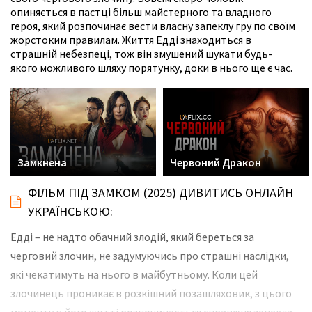
опиняється в пастці більш майстерного та владного
героя, який розпочинає вести власну запеклу гру по своїм
жорстоким правилам. Життя Едді знаходиться в
страшній небезпеці, тож він змушений шукати будь-
якого можливого шляху порятунку, доки в нього ще є час.
Замкнена
Червоний Дракон
ФІЛЬМ ПІД ЗАМКОМ (2025) ДИВИТИСЬ ОНЛАЙН
УКРАЇНСЬКОЮ:
Едді – не надто обачний злодій, який береться за
черговий злочин, не задумуючись про страшні наслідки,
які чекатимуть на нього в майбутньому. Коли цей
злочинець проникає в розкішний позашляховик, з цього
моменту в його житті розпочинається справжня запекла