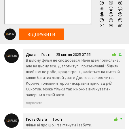
😗
😙
😚
виходу, чоловік починає ще більше переживати, а його
☺️
🙂
🤗
нерви вже на межі. Невже Едді приречений назавжди
🤩
🤔
🤨
залишитися в цьому пеклі, не маючи жодного шансу на
😐
😑
😶
🙄
😏
😣
порятунок? Дивитись новий фільм компанії Нетфлікс Під
😥
😮
🤐
замком (2025) українською онлайн, абсолютно
ВІДПРАВИТИ
😯
😪
😫
безкоштовно та у високій якості!
😴
😌
😛
😜
😝
🤤
Дола
Гості
25 квітня 2025 07:55
😒
😓
😔
11
В цілому фільм не сподобався. Наче ідея прикольна,
😕
🙃
🤑
але на цьому все. Діалоги тупі, приземленні : бідняк
😲
☹️
🙁
який нхя не робе, краде гроші, жаліється на життя й
😖
😞
😟
кляне багатих людей , зате Достоєвського читав.
😤
😢
😭
Короче, головний герой - яскравий приклад р🐽
😦
😧
😨
ССкотин. Може тільки так їх можна вилікувати -
😩
🤯
😬
заперши в такій авто
😰
😱
🥵
🥶
😳
🤪
Відповісти
😵
😡
😠
🤬
😷
🤒
🤕
🤢
🤮
Гість Ольга
Гості
7
🤧
😇
🤠
25 квітня 2025 15:00
Фільм ні про що. Раз глянути і забути.