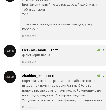
👨‍🎨
👩‍🎨
👨‍✈️
Ідея фільму - цінуй те що маєш, радій що близькі
👨‍🚀
👩‍🚀
👩‍✈️
тобі люди живі.
👨‍🚒
👩‍🚒
👮‍♂️
7/10
👮‍♀️
🕵️‍♂️
🕵️‍♀️
Тільки не ясно куди ж він лайно складав, у яку
💂‍♂️
💂‍♀️
👷‍♂️
коробку???
🤴
👸
👷‍♀️
👲
👳‍♂️
👳‍♀️
Відповісти
🧕
🧔
👱‍♂️
👨‍🦰
👩‍🦰
👱‍♀️
Гість oleksandr
Гості
2
👨‍🦱
👩‍🦱
👨‍🦲
3 серпня 2025 13:17
фільм херня повна
👩‍🦲
👨‍🦳
👩‍🦳
🤵
👰
🤰
Відповісти
🤱
👼
🎅
🤶
🦸‍♀️
🦸‍♂️
Abaddon_RA
Гості
1
🦹‍♀️
🦹‍♂️
🧙‍♀️
8 вересня 2025 17:30
Норм фільм на один раз. Бандюка абсолютно не
🧙‍♂️
🧚‍♀️
🧚‍♂️
шкода, так йому і нада, всим би так. Є багато
🧛‍♀️
🧛‍♂️
🧜‍♂️
недочотів, але це кіно, тому пофік. Рекомендую до
🧜‍♀️
🧝‍♂️
🧝‍♀️
перегляду, якщо такий жанр до вподоби.
🧞‍♂️
🧞‍♀️
🧟‍♂️
Хто дивиться всякі сопливі фільми, проходьте мимо
🧟‍♀️
🙍‍♀️
🙍‍♂️
Відповісти
🙎‍♀️
🙎‍♂️
🙅‍♀️