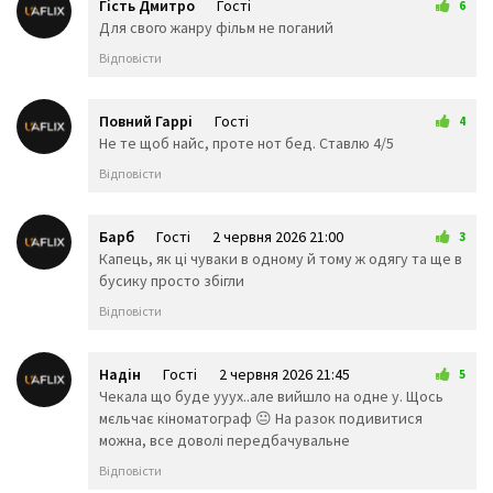
👨‍🔧
👩‍🔧
👨‍🏭
Гість Дмитро
Гості
6
👩‍🏭
👨‍💼
👩‍💼
2 червня 2026 11:00
Для свого жанру фільм не поганий
👨‍🔬
👩‍🔬
👨‍💻
Відповісти
👩‍💻
👨‍🎤
👩‍🎤
👨‍🎨
👩‍🎨
👨‍✈️
👨‍🚀
👩‍🚀
👩‍✈️
Повний Гаррі
Гості
4
👨‍🚒
👩‍🚒
👮‍♂️
2 червня 2026 19:02
Не те щоб найс, проте нот бед. Ставлю 4/5
👮‍♀️
🕵️‍♂️
🕵️‍♀️
Відповісти
💂‍♂️
💂‍♀️
👷‍♂️
🤴
👸
👷‍♀️
Барб
Гості
2 червня 2026 21:00
👲
👳‍♂️
👳‍♀️
3
Капець, як ці чуваки в одному й тому ж одягу та ще в
🧕
🧔
👱‍♂️
бусику просто збігли
👨‍🦰
👩‍🦰
👱‍♀️
👨‍🦱
👩‍🦱
👨‍🦲
Відповісти
👩‍🦲
👨‍🦳
👩‍🦳
🤵
👰
🤰
Надін
Гості
2 червня 2026 21:45
🤱
👼
🎅
5
Чекала що буде ууух..але вийшло на одне у. Щось
🤶
🦸‍♀️
🦸‍♂️
мєльчає кіноматограф 😐 На разок подивитися
🦹‍♀️
🦹‍♂️
🧙‍♀️
можна, все доволі передбачувальне
🧙‍♂️
🧚‍♀️
🧚‍♂️
🧛‍♀️
🧛‍♂️
🧜‍♂️
Відповісти