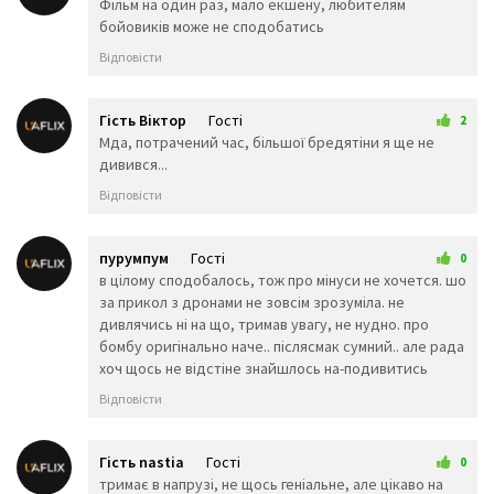
6 червня 2026 07:47
Фільм на один раз, мало екшену, любителям
🏊‍♀️
⛹️‍♂️
⛹️‍♀️
бойовиків може не сподобатись
🏋️‍♂️
🏋️‍♀️
🚴‍♂️
Відповісти
🚴‍♀️
🚵‍♂️
🚵‍♀️
🏎️
🏍️
🤸‍♂️
Гість Віктор
Гості
2
🤸‍♀️
🤼‍♂️
🤼‍♀️
6 червня 2026 13:10
Мда, потрачений час, більшої бредятіни я ще не
🤽‍♂️
🤽‍♀️
🤾‍♂️
дивився...
🤾‍♀️
🤹‍♂️
🤹‍♀️
👫
👬
👭
Відповісти
👩‍❤️‍💋‍👨
👨‍❤️‍💋‍👨
👩‍❤️‍💋‍👩
👩‍❤️‍👨
👨‍❤️‍👨
👩‍❤️‍👩
пурумпум
Гості
0
👨‍👩‍👦
👨‍👩‍👧
👨‍👩‍👧
15 червня 2026 22:28
в цілому сподобалось, тож про мінуси не хочется. шо
👨‍👩‍👦‍👦
👨‍👩‍👧‍👧
👨‍👨‍
за прикол з дронами не зовсім зрозуміла. не
👨‍👨‍👧
👨‍👨‍👧‍👦
👨‍👨‍👦
дивлячись ні на що, тримав увагу, не нудно. про
👨‍👨‍👧‍👧
👩‍👩‍👦
👩‍👩‍
бомбу оригінально наче.. післясмак сумний.. але рада
👩‍👩‍👧‍👦
👩‍👩‍👦‍👦
👩‍👩‍👧
хоч щось не відстіне знайшлось на-подивитись
👨‍👦
👨‍👦‍👦
👨‍👧
👨‍👧‍👦
👨‍👧‍👧
👩‍👦
Відповісти
👩‍👦‍👦
👩‍👧
👩‍👧‍
👩‍👧‍👧
🤳
💪
Гість nastia
Гості
🦵
🦶
0
👈
25 червня 2026 20:19
тримає в напрузі, не щось геніальне, але цікаво на