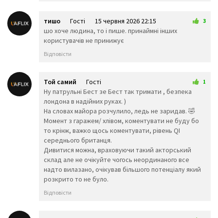
🤬
😷
🤒
🤕
🤢
🤮
тишо
Гості
15 червня 2026 22:15
3
🤧
😇
🤠
шо хоче людина, то і пише. принаймні інших
🥳
🥴
🥺
користувачів не принижує
🤥
🤫
🤭
Відповісти
🧐
🤓
😈
👿
🤡
👹
👺
💀
☠️
Той самий
Гості
1
👻
👾
👽
2 червня 2026 08:09
Ну патрульні Бест зе Бест так тримати , безпека
🤖
💩
😺
лондона в надійних руках. )
😸
😹
😻
На словах майора розчулило, ледь не заридав. 🤣
😼
😽
🙀
Момент з гаражем/ хлівом, коментувати не буду бо
😿
😾
🙈
то крінж, важко щось коментувати, рівень QI
🙉
🙊
👶
середнього британця.
🧒
👦
👧
Дивитися можна, враховуючи такий акторський
🧑
👨
👩
склад але не очікуйте чогось неординаного все
🧓
👴
👵
надто вилазано, очікував більшого потенціалу який
👨‍🎓
розкрито то не було.
👨‍⚕️
👩‍⚕️
👩‍🎓
👨‍🏫
👩‍🏫
Відповісти
👨‍🌾
👨‍⚖️
👩‍⚖️
👩‍🌾
👨‍🍳
👩‍🍳