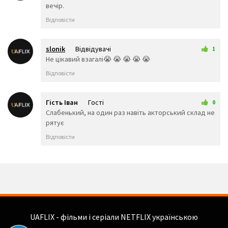
👉
☝️
👆
вечір.
🖕
👇
✌️
Відповісти
🤞
🖖
🤘
🤙
🖐️
✋
slonik
Відвідувачі
1
👌
👍
👎
29 червня 2026 20:33
Не цікавий взагалі😭 😭 😭 😭 😭
✊
👊
🤛
Відповісти
🤜
🤚
👋
🤟
👏
✍️
👐
🙌
🤲
Гість Іван
Гості
0
🙏
🤝
💅
10 липня 2026 01:45
Слабенький, на один раз навіть акторський склад не
👃
👣
👂
рятує
👀
👁️
👁️‍🗨️
Відповісти
🧠
🦴
🦷
👅
👄
💋
💘
💓
❤️
💔
💕
💖
💗
💙
💚
💛
🧡
💜
🖤
💝
💞
UAFLIX - фільми і серіали NETFLIX українською
💟
💌
❣️