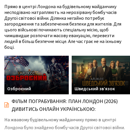
Прямо в центрі Лондона на будівельному майданчику
несподівано натрапляють на нерозірвану бомбу часів
Другої світової війни. Ділянка негайно потребує
загородження та забезпечення безпеки для жителів. Для
цього військові починають спеціальну місію, щоб
чимшвидше розпочати масову евакуацію, перевезти
людей в більш безпечне місце. Але час грає не на їхньому
боці.
Шведський звʼязок
На полюванні
ФІЛЬМ ПОГРАБУВАННЯ: ПЛАН ЛОНДОН (2026)
ДИВИТИСЬ ОНЛАЙН УКРАЇНСЬКОЮ:
На жвавому будівельному майданчику прямо в центрі
Лондона було знайдено бомбу часів Другої світової війни.