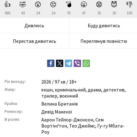
👍
🤣
😲
😔
💣
🥱
😧
😈
👎
885
43
24
24
78
47
35
30
158
Дивлюсь
Буду дивитись
Перестав дивитись
Переглянув повністю
Рік виходу:
2026
/ 97 хв / 18+
Жанр:
екшн
,
кримінальний
,
драма
,
детектив
,
трилер
,
воєнний
Країна:
Велика Британія
Режисер:
Девід Макензі
В ролях:
Аарон Тейлор-Джонсон
,
Сем
Вортінґтон
,
Тео Джеймс
,
Гу-гу Мбата-
Роу