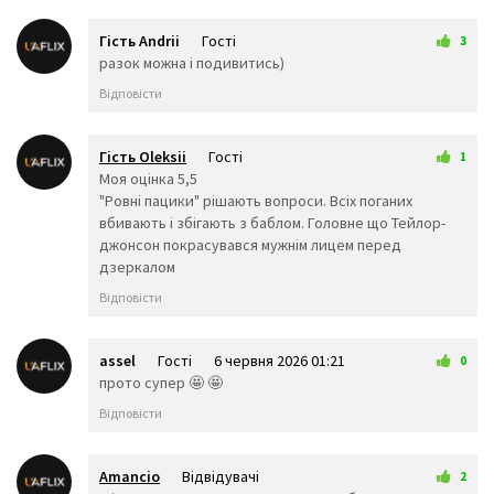
🧜‍♀️
🧝‍♂️
🧝‍♀️
🧞‍♂️
🧞‍♀️
🧟‍♂️
Гість Andrii
Гості
3
🧟‍♀️
🙍‍♀️
🙍‍♂️
4 червня 2026 01:01
разок можна і подивитись)
🙎‍♀️
🙎‍♂️
🙅‍♀️
Відповісти
🙅‍♂️
🙆‍♀️
🙆‍♂️
💁‍♀️
💁‍♂️
🙋‍♀️
🙋‍♂️
🙇‍♂️
🙇‍♀️
Гість Oleksii
Гості
1
🤦‍♂️
🤦‍♀️
🤷‍♂️
5 червня 2026 12:30
Моя оцінка 5,5
🤷‍♀️
💆‍♀️
💆‍♂️
"Ровні пацики" рішають вопроси. Всіх поганих
💇‍♀️
💇‍♂️
🚶‍♂️
вбивають і збігають з баблом. Головне що Тейлор-
джонсон покрасувався мужнім лицем перед
🚶‍♀️
🏃‍♂️
🏃‍♀️
дзеркалом
💃
🕺
👯‍♀️
👯‍♂️
🧖‍♂️
🧖‍♀️
Відповісти
🧗‍♀️
🧗‍♂️
🧘‍♀️
🛀
🛌
🧘‍♂️
assel
Гості
6 червня 2026 01:21
0
👤
🕴️
🗣️
прото супер 🤩 🤩
👥
🤺
🏇
Відповісти
🏂
🏌️‍♂️
⛷️
🏌️‍♀️
🏄‍♂️
🏄‍♀️
Amancio
Відвідувачі
🚣‍♂️
🚣‍♀️
🏊‍♂️
2