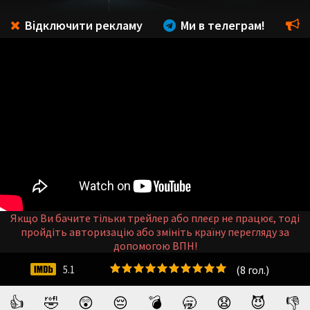
Відключити рекламу
Ми в телеграм!
Якщо Ви бачите тільки трейлер або плеєр не працює, тоді
пройдіть авторизацію або змініть країну перегляду за
допомогою ВПН!
(
8
гол.)
5.1
👍
🤣
😲
😔
💣
🥱
😧
😈
👎