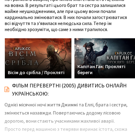
на вовка. В результаті цього брат та сестра залишилися
майже неушкодженими, але при цьому вони почали
кардинально змінюватися. В них почали загострюватися
всі відчуття та з'явилася нелюдська сила. Тепер їм
необхідно зрозуміти, що саме з ними трапилося.
Капітан Гак: Прокляті
Вісім до срібла / Прокляті
береги
ФІЛЬМ ПЕРЕВЕРТНІ (2005) ДИВИТИСЬ ОНЛАЙН
УКРАЇНСЬКОЮ:
Однієї місячної ночі життя Джиммі та Еллі, брата і сестри,
змінюється назавжди. Повертаючись додому лісовою
дорогою, вони стають учасниками жахливої аварії.
Просто перед машиною з темряви виринає істота, схожа