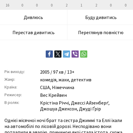
16
0
0
0
2
1
2
0
0
Дивлюсь
Буду дивитись
Перестав дивитись
Переглянув повністю
Рік виходу:
2005
/ 97 хв / 13+
Жанр:
комедія
,
жахи
,
детектив
Країна:
США, Німеччина
Режисер:
Вес Крейвен
В ролях:
Крістіна Річчі
,
Джессі Айзенберґ
,
Джошуа Джексон
,
Джуді Ґрір
Однієї місячної ночі брат та сестра Джиммі та Еллі їхали
на автомобілі по лісовій дорозі. Несподівано вони
потрапили в аварію, причиною якої стала істота, схожа