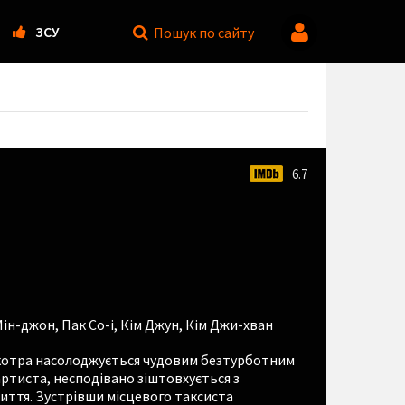
ЗСУ
Пошук
по сайту
6.7
Мін-джон
,
Пак Со-і
,
Кім Джун
,
Кім Джи-хван
, котра насолоджується чудовим безтурботним
ртиста, несподівано зіштовхується з
иття. Зустрівши місцевого таксиста