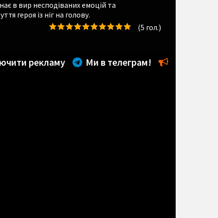
нає в вир несподіваних емоцій та
тя героя із ніг на голову.
(
5
гол.)
ючити рекламу
Ми в телеграм!