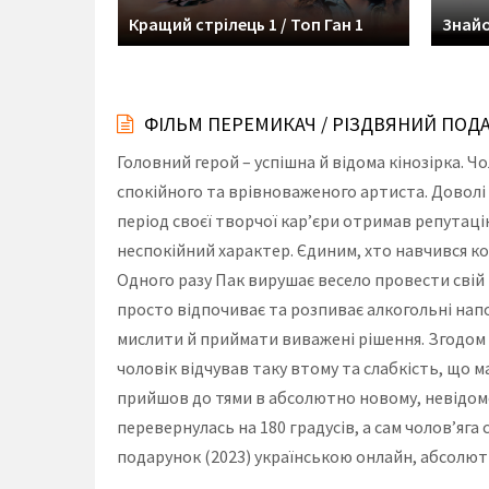
Кращий стрілець 1 / Топ Ган 1
Знайо
ФІЛЬМ ПЕРЕМИКАЧ / РІЗДВЯНИЙ ПОДА
Головний герой – успішна й відома кінозірка. Ч
спокійного та врівноваженого артиста. Доволі 
період своєї творчої кар’єри отримав репутац
неспокійний характер. Єдиним, хто навчився ко
Одного разу Пак вирушає весело провести свій 
просто відпочиває та розпиває алкогольні напо
мислити й приймати виважені рішення. Згодом 
чоловік відчував таку втому та слабкість, що м
прийшов до тями в абсолютно новому, невідомом
перевернулась на 180 градусів, а сам чолов’яг
подарунок (2023) українською онлайн, абсолютн