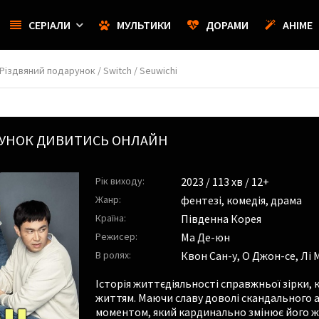
СЕРІАЛИ
МУЛЬТИКИ
ДОРАМИ
АНІМЕ
Різдвяний подарунок / Switch / Seuwichi
РУНОК ДИВИТИСЬ ОНЛАЙН
Рік виходу:
2023
/ 113 хв / 12+
Жанр:
фентезі
,
комедія
,
драма
Країна:
Південна Корея
Режисер:
Ма Де-юн
В ролях:
Квон Сан-у
,
О Джон-се
,
Лі 
Історія життєдіяльності справжньої зірки
життям. Маючи славу доволі скандального а
моментом, який кардинально змінює його ж