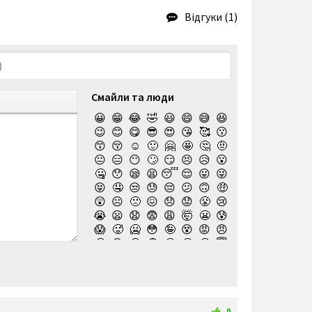
Відгуки (1)
Смайли та люди
😀
😁
😂
🤣
😃
😄
😅
😆
😉
😊
😋
😎
😍
😘
🥰
😗
😙
😚
☺️
🙂
🤗
🤩
🤔
🤨
😐
😑
😶
🙄
😏
😣
😥
😮
🤐
😯
😪
😫
😴
😌
😛
😜
😝
🤤
😒
😓
😔
😕
🙃
🤑
😲
☹️
🙁
😖
😞
😟
😤
😢
😭
😦
😧
😨
😩
🤯
😬
😰
😱
🥵
🥶
😳
🤪
😵
😡
😠
🤬
😷
🤒
🤕
🤢
🤮
🤧
😇
🤠
🥳
🥴
🥺
🤥
🤫
🤭
🧐
🤓
😈
👿
🤡
👹
👺
💀
☠️
👻
👾
🤖
💩
😺
😸
😹
👽
😻
😼
😽
🙀
😿
😾
🙈
🙉
0