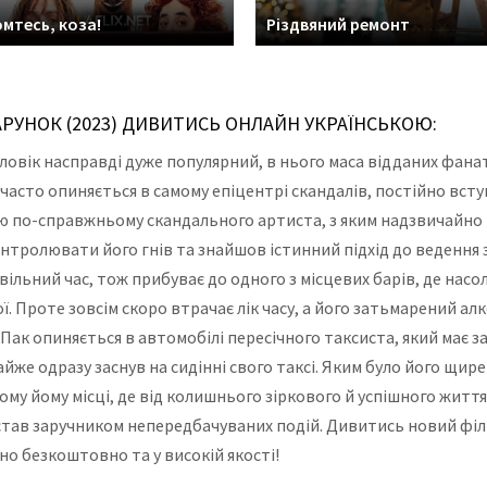
мтесь, коза!
Різдвяний ремонт
РУНОК (2023) ДИВИТИСЬ ОНЛАЙН УКРАЇНСЬКОЮ:
оловік насправді дуже популярний, в нього маса відданих фанат
часто опиняється в самому епіцентрі скандалів, постійно всту
ію по-справжньому скандального артиста, з яким надзвичайно
нтролювати його гнів та знайшов істинний підхід до ведення 
вільний час, тож прибуває до одного з місцевих барів, де насо
ї. Проте зовсім скоро втрачає лік часу, а його затьмарений ал
Пак опиняється в автомобілі пересічного таксиста, який має
айже одразу заснув на сидінні свого таксі. Яким було його щир
у йому місці, де від колишнього зіркового й успішного життя 
а став заручником непередбачуваних подій. Дивитись новий фі
о безкоштовно та у високій якості!