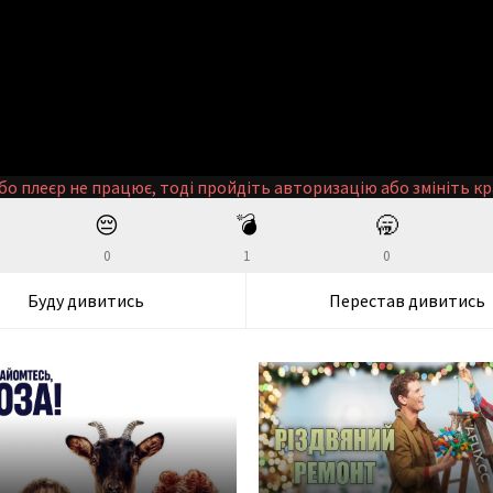
бо плеєр не працює, тоді пройдіть авторизацію або змініть кр
😔
💣
🥱
0
1
0
Буду дивитись
Перестав дивитись