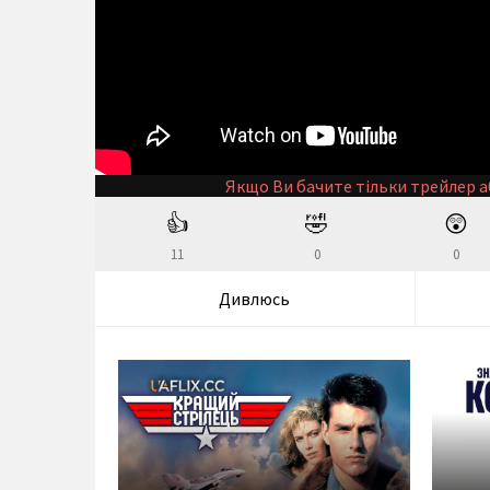
Якщо Ви бачите тільки трейлер а
👍
🤣
😲
11
0
0
Дивлюсь