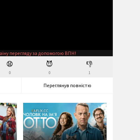
аїну перегляду за допомогою ВПН!
😧
😈
👎
0
0
1
Переглянув повністю