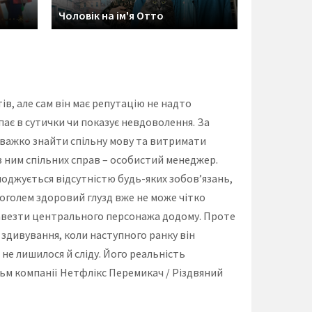
Чоловік на ім'я Отто
ів, але сам він має репутацію не надто
пає в сутички чи показує невдоволення. За
 важко знайти спільну мову та витримати
з ним спільних справ – особистий менеджер.
лоджується відсутністю будь-яких зобов’язань,
коголем здоровий глузд вже не може чітко
 завезти центрального персонажа додому. Проте
е здивування, коли наступного ранку він
не лишилося й сліду. Його реальність
льм компанії Нетфлікс Перемикач / Різдвяний