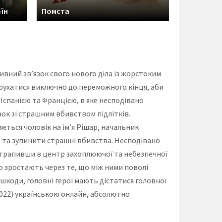
їн
Помста
ивний зв’язок свого нового діла із жорстоким
ва рухатися виключно до переможного кінця, аби
Іспанією та Францією, в яке несподівано
зок зі страшним вбивством підлітків.
ється чоловік на ім’я Рішар, начальник
ю та зупинити страшні вбивства. Несподівано
отрапивши в центр захоплюючої та небезпечної
ко зростають через те, що між ними поволі
шкоди, головні герої мають дістатися головної
022) українською онлайн, абсолютно