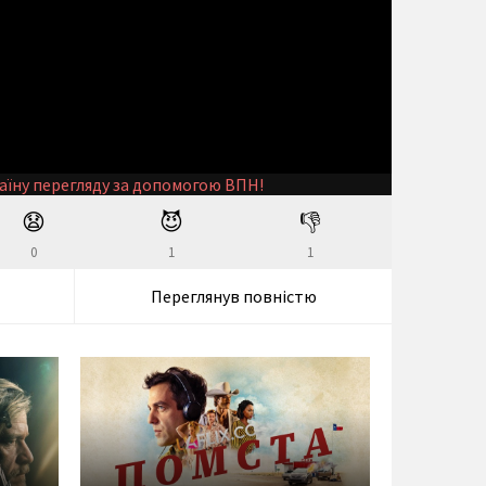
аїну перегляду за допомогою ВПН!
😧
😈
👎
0
1
1
Переглянув повністю