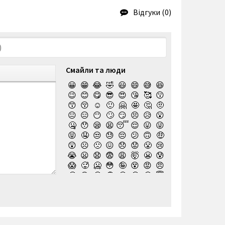
Відгуки (0)
Смайли та люди
😀
😁
😂
🤣
😃
😄
😅
😆
😉
😊
😋
😎
😍
😘
🥰
😗
😙
😚
☺️
🙂
🤗
🤩
🤔
🤨
😐
😑
😶
🙄
😏
😣
😥
😮
🤐
😯
😪
😫
😴
😌
😛
😜
😝
🤤
😒
😓
😔
😕
🙃
🤑
😲
☹️
🙁
😖
😞
😟
😤
😢
😭
😦
😧
😨
😩
🤯
😬
😰
😱
🥵
🥶
😳
🤪
😵
😡
😠
🤬
😷
🤒
🤕
🤢
🤮
🤧
😇
🤠
🥳
🥴
🥺
🤥
🤫
🤭
🧐
🤓
😈
👿
🤡
👹
👺
💀
☠️
👻
👾
🤖
💩
😺
😸
😹
👽
😻
😼
😽
🙀
😿
😾
🙈
🙉