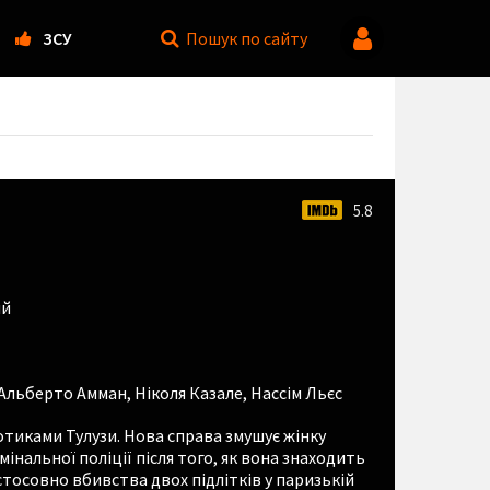
ЗСУ
Пошук
по сайту
5.8
ий
Альберто Амман
,
Ніколя Казале
,
Нассім Льєс
отиками Тулузи. Нова справа змушує жінку
нальної поліції після того, як вона знаходить
стосовно вбивства двох підлітків у паризькій