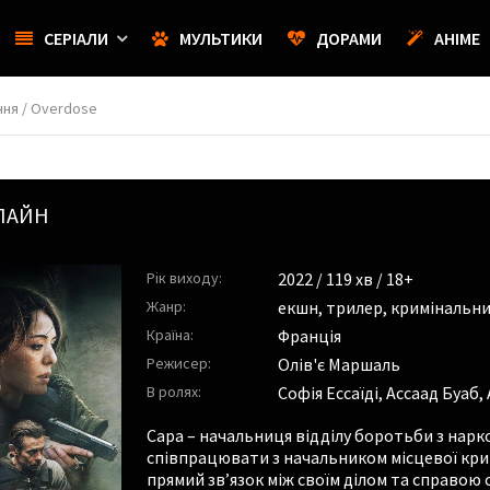
СЕРІАЛИ
МУЛЬТИКИ
ДОРАМИ
АНІМЕ
ня / Overdose
ЛАЙН
Рік виходу:
2022
/ 119 хв / 18+
Жанр:
екшн
,
трилер
,
кримінальн
Країна:
Франція
Режисер:
Олів'є Маршаль
В ролях:
Софія Ессаїді
,
Ассаад Буаб
,
Сара – начальниця відділу боротьби з нарк
співпрацювати з начальником місцевої кримі
прямий зв’язок між своїм ділом та справою 