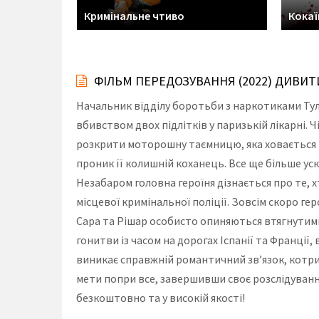
Кримінальне чтиво
Кокаї
ФІЛЬМ ПЕРЕДОЗУВАННЯ (2022) ДИВИ
Начальник відділу боротьби з наркотиками Тулу
вбивством двох підлітків у паризькій лікарні. 
розкрити моторошну таємницю, яка ховається пі
проник її колишній коханець. Все ще більше ус
Незабаром головна героїня дізнається про те, 
місцевої кримінальної поліції. Зовсім скоро 
Сара та Рішар особисто опиняються втягнутим
гонитви із часом на дорогах Іспанії та Франції
виникає справжній романтичний зв’язок, котрий
мети попри все, завершивши своє розслідуванн
безкоштовно та у високій якості!