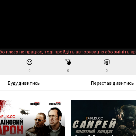
бо плеєр не працює, тоді пройдіть авторизацію або змініть кр
😔
💣
🥱
0
0
0
Буду дивитись
Перестав дивитись