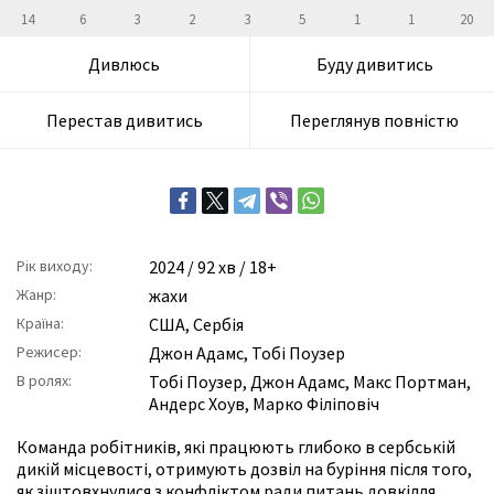
14
6
3
2
3
5
1
1
20
Дивлюсь
Буду дивитись
Перестав дивитись
Переглянув повністю
Рік виходу:
2024
/ 92 хв / 18+
Жанр:
жахи
Країна:
США, Сербія
Режисер:
Джон Адамс
,
Тобі Поузер
В ролях:
Тобі Поузер
,
Джон Адамс
,
Макс Портман
,
Андерс Хоув
,
Марко Філіповіч
Команда робітників, які працюють глибоко в сербській
дикій місцевості, отримують дозвіл на буріння після того,
як зіштовхнулися з конфліктом ради питань довкілля.