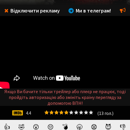
Відключити рекламу
Ми в телеграм!
Якщо Ви бачите тільки трейлер або плеєр не працює, тоді
пройдіть авторизацію або змініть країну перегляду за
допомогою ВПН!
(
13
гол.)
4.4
👍
🤣
😲
😔
💣
🥱
😧
😈
👎