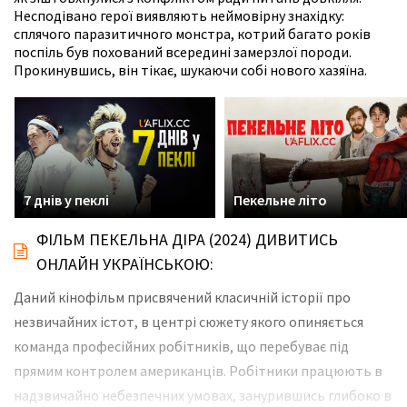
Несподівано герої виявляють неймовірну знахідку:
сплячого паразитичного монстра, котрий багато років
поспіль був похований всередині замерзлої породи.
Прокинувшись, він тікає, шукаючи собі нового хазяїна.
7 днів у пеклі
Пекельне літо
ФІЛЬМ ПЕКЕЛЬНА ДІРА (2024) ДИВИТИСЬ
ОНЛАЙН УКРАЇНСЬКОЮ:
Даний кінофільм присвячений класичній історії про
незвичайних істот, в центрі сюжету якого опиняється
команда професійних робітників, що перебуває під
прямим контролем американців. Робітники працюють в
надзвичайно небезпечних умовах, занурившись глибоко в