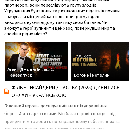
партнером, вони переслідують групу злодіїв.
Угрупування бунтівних та ризикованих підлітків почали
грабувати місцевий картель, при цьому вдало
використовуючи відому тактику своїх батьків. Чи
зможуть герої зупинити цей хаос, повернувши мир та
спокій в рідне місто?
Агент Джонні Інгліш 2:
Перезапуск
Вогонь і метелик
ФІЛЬМ ІНСАЙДЕРИ / ПАСТКА (2025) ДИВИТИСЬ
ОНЛАЙН УКРАЇНСЬКОЮ:
Головний герой – досвідчений агент із управління
боротьби з наркотиками. Він багато років працює під
прикриттям та ловить по-справжньому небезпечних та