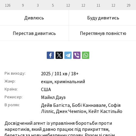
126
9
3
5
12
12
11
12
29
Дивлюсь
Буду дивитись
Перестав дивитись
Переглянув повністю
Рік виходу:
2025
/ 101 хв / 18+
Жанр:
екшн
,
кримінальний
Країна:
США
Режисер:
Майкл Дауз
В ролях:
Дейв Батіста
,
Бобі Каннавале
,
Софія
Лілліс
,
Джек Чемпіон
,
Кейт Кастільйо
Досвідчений агент із управління боротьби проти
наркотиків, який давно працює під прикриттям,
береться за нову небезпечну справу. Разом зі своїм