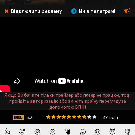
Відключити рекламу
Ми в телеграм!
Якщо Ви бачите тільки трейлер або плеєр не працює, тоді
пройдіть авторизацію або змініть країну перегляду за
допомогою ВПН!
(
47
гол.)
5.2
👍
🤣
😲
😔
💣
🥱
😧
😈
👎