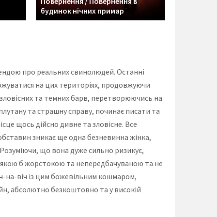
Повернення / Повернення в
будинок нічних примар
ендою про реальних свинолюдей. Останні
ножуватися на цих територіях, продовжуючи
ш зловісних та темних барв, перетворюючись на
плутану та страшну справу, починає писати та
місце щось дійсно дивне та зловісне. Все
 обставин зникає ще одна безневинна жінка,
Розуміючи, що вона дуже сильно ризикує,
и, якою б жорстокою та непередбачуваною та не
іч-на-віч із цим божевільним кошмаром,
йн, абсолютно безкоштовно та у високій