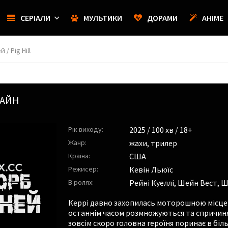
СЕРІАЛИ
МУЛЬТИКИ
ДОРАМИ
АНІМЕ
 / Pig Hill
ЛАЙН
Рік виходу:
2025
/ 100 хв / 18+
Жанр:
жахи
,
трилер
Країна:
США
Режисер:
Кевін Льюїс
В ролях:
Рейні Куеллі
,
Шейн Вест
,
Ш
Керрі давно захопилась моторошною місцев
останнім часом розмножуються та спричиня
зовсім скоро головна героїня поринає в біль