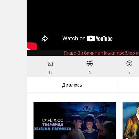
Якщо Ви бачите тільки трейлер а
👍
🤣
😲
13
5
2
Дивлюсь