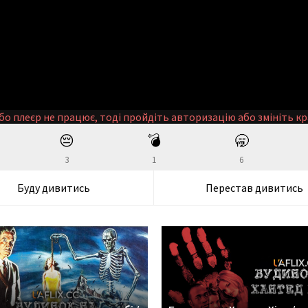
бо плеєр не працює, тоді пройдіть авторизацію або змініть кр
😔
💣
🥱
3
1
6
Буду дивитись
Перестав дивитись