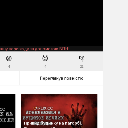
аїну перегляду за допомогою ВПН!
😧
😈
👎
4
4
21
Переглянув повністю
Привид будинку на пагорбі.