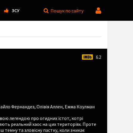
ЗСУ
Пошук
по сайту
6.2
айло Фернандез
,
Олівія Аллен
,
Емма Коулман
ою легендою про огидних істот, котрі
ють реальний хаос на цих територіях. Проте
ш темну та зловісну пастку, коли зникає