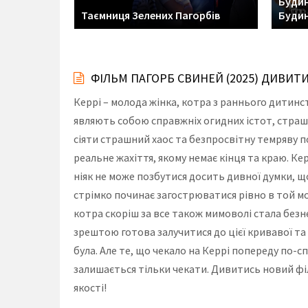
Будин
Таємниця Зелених Пагорбів
Будин
ФІЛЬМ ПАГОРБ СВИНЕЙ (2025) ДИВИТ
Керрі – молода жінка, котра з раннього дити
являють собою справжніх огидних істот, страш
сіяти страшний хаос та безпросвітну темряву п
реальне жахіття, якому немає кінця та краю. К
ніяк не може позбутися досить дивної думки, що 
стрімко починає загострюватися рівно в той мо
котра скоріш за все також мимоволі стала бе
зрештою готова залучитися до цієї кривавої та
була. Але те, що чекало на Керрі попереду по-
залишається тільки чекати. Дивитись новий фі
якості!