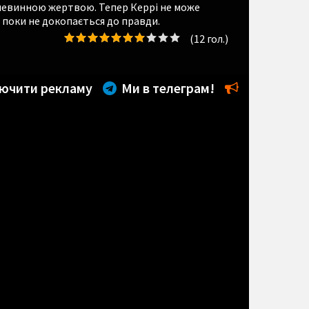
зневинною жертвою. Тепер Керрі не може
 поки не докопається до правди.
(
12
гол.)
ючити рекламу
Ми в телеграм!