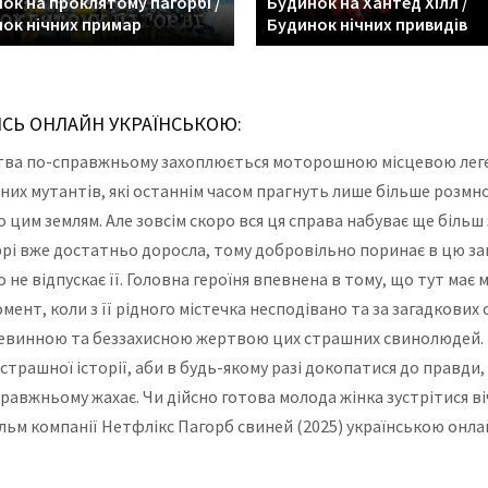
ок на проклятому пагорбі /
Будинок на Хантед Хілл /
ок нічних примар
Будинок нічних привидів
ИСЬ ОНЛАЙН УКРАЇНСЬКОЮ:
нства по-справжньому захоплюється моторошною місцевою лег
них мутантів, які останнім часом прагнуть лише більше розм
о цим землям. Але зовсім скоро вся ця справа набуває ще біль
еррі вже достатньо доросла, тому добровільно поринає в цю за
не відпускає її. Головна героїня впевнена в тому, що тут має 
мент, коли з її рідного містечка несподівано та за загадкових
зневинною та беззахисною жертвою цих страшних свинолюдей. 
 страшної історії, аби в будь-якому разі докопатися до правд
справжньому жахає. Чи дійсно готова молода жінка зустрітися в
льм компанії Нетфлікс Пагорб свиней (2025) українською онла