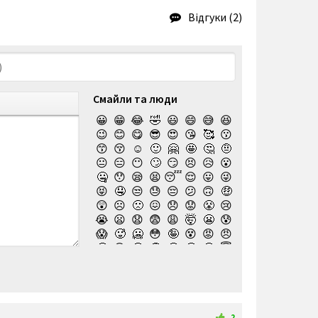
Відгуки (2)
Смайли та люди
😀
😁
😂
🤣
😃
😄
😅
😆
😉
😊
😋
😎
😍
😘
🥰
😗
😙
😚
☺️
🙂
🤗
🤩
🤔
🤨
😐
😑
😶
🙄
😏
😣
😥
😮
🤐
😯
😪
😫
😴
😌
😛
😜
😝
🤤
😒
😓
😔
😕
🙃
🤑
😲
☹️
🙁
😖
😞
😟
😤
😢
😭
😦
😧
😨
😩
🤯
😬
😰
😱
🥵
🥶
😳
🤪
😵
😡
😠
🤬
😷
🤒
🤕
🤢
🤮
🤧
😇
🤠
🥳
🥴
🥺
🤥
🤫
🤭
🧐
🤓
😈
👿
🤡
👹
👺
💀
☠️
👻
👾
🤖
💩
😺
😸
😹
👽
😻
😼
😽
🙀
😿
😾
🙈
🙉
2