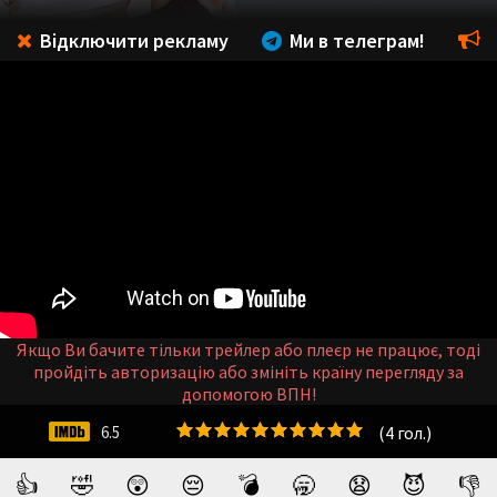
Відключити рекламу
Ми в телеграм!
Якщо Ви бачите тільки трейлер або плеєр не працює, тоді
пройдіть авторизацію або змініть країну перегляду за
допомогою ВПН!
(
4
гол.)
6.5
👍
🤣
😲
😔
💣
🥱
😧
😈
👎