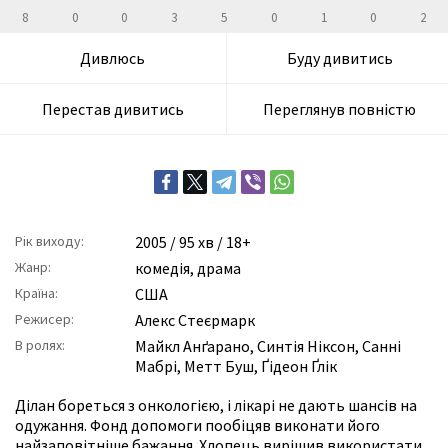
8
0
0
3
5
0
1
0
2
Дивлюсь
Буду дивитись
Перестав дивитись
Переглянув повністю
Рік виходу:
2005
/ 95 хв / 18+
Жанр:
комедія
,
драма
Країна:
США
Режисер:
Алекс Стеєрмарк
В ролях:
Майкл Анґарано
,
Синтія Ніксон
,
Санні
Мабрі
,
Метт Буш
,
Ґідеон Ґлік
Ділан бореться з онкологією, і лікарі не дають шансів на
одужання. Фонд допомоги пообіцяв виконати його
найзаповітніше бажання. Хлопець вирішив використати