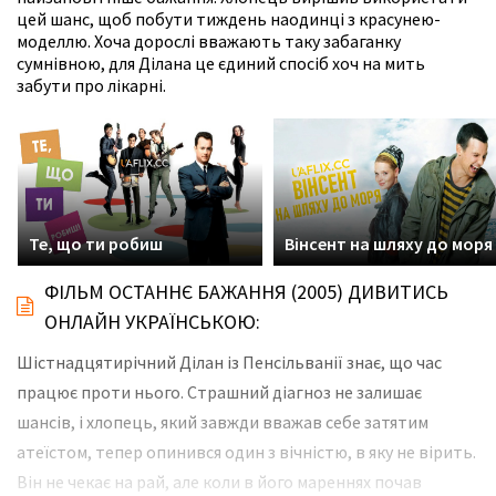
цей шанс, щоб побути тиждень наодинці з красунею-
моделлю. Хоча дорослі вважають таку забаганку
сумнівною, для Ділана це єдиний спосіб хоч на мить
забути про лікарні.
Те, що ти робиш
Вінсент на шляху до моря
ФІЛЬМ ОСТАННЄ БАЖАННЯ (2005) ДИВИТИСЬ
ОНЛАЙН УКРАЇНСЬКОЮ:
Шістнадцятирічний Ділан із Пенсільванії знає, що час
працює проти нього. Страшний діагноз не залишає
шансів, і хлопець, який завжди вважав себе затятим
атеїстом, тепер опинився один з вічністю, в яку не вірить.
Він не чекає на рай, але коли в його мареннях почав