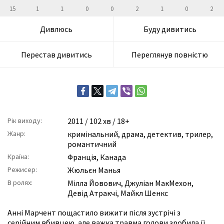
15
1
1
0
0
2
1
0
2
Дивлюсь
Буду дивитись
Перестав дивитись
Переглянув повністю
Рік виходу:
2011
/ 102 хв / 18+
Жанр:
кримінальний
,
драма
,
детектив
,
трилер
,
романтичний
Країна:
Франція, Канада
Режисер:
Жюльєн Манья
В ролях:
Мілла Йовович
,
Джуліан МакМехон
,
Девід Атракчі
,
Майкл Шенкс
Анні Марчент пощастило вижити після зустрічі з
серійним вбивцею, але важка травма голови зробила її