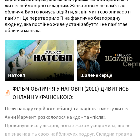
життя неймовірно складним. Жінка зовсім не пам'ятає
обличчя. Варто комусь відійти, як він миттєво зникає з її
пам'яті. Це перетворило її на фактично безпорадну
людину, яка постійно живе у стані забуття і не пам’ятає
обличчя маніяка.
Натовп
Шалене серце
ФІЛЬМ ОБЛИЧЧЯ У НАТОВПІ (2011) ДИВИТИСЬ
ОНЛАЙН УКРАЇНСЬКОЮ:
Після нападу серійного вбивці та падіння з мосту життя
Анни Марчент розкололося на «до» та «після».
Прокинувшись у лікарні, вона з жахом усвідомила, що не
впізнає навіть своїх найближчих подруг. Складна травма