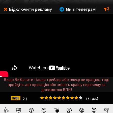
Відключити рекламу
Ми в телеграм!
Якщо Ви бачите тільки трейлер або плеєр не працює, тоді
пройдіть авторизацію або змініть країну перегляду за
допомогою ВПН!
(
8
гол.)
5.7
👍
🤣
😲
😔
💣
🥱
😧
😈
👎