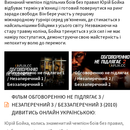
Визнаний чемпіон підпільних боїв без правил Юрій Бойка
відбуває термін у в'язниці і готовий повернутися на ринг
заради свободи. Він бере участь у першому
міжнародному турнірі серед ув'язнених, де стикається з
найсильнішими бійцями з усього світу. Незважаючи на
стару травму коліна, Бойка тренується з усіх сил і не має
наміру поступатися, демонструючи свою майстерність і
непохитну волю до перемоги.
Обговоренню не підлягає 1
Обговоренню не підлягає 
/ Незаперечний 1 /
/ Незаперечний 2 /
Беззаперечний 1
Беззаперечний 2
ФІЛЬМ ОБГОВОРЕННЮ НЕ ПІДЛЯГАЄ 3 /
НЕЗАПЕРЕЧНИЙ 3 / БЕЗЗАПЕРЕЧНИЙ 3 (2010)
ДИВИТИСЬ ОНЛАЙН УКРАЇНСЬКОЮ:
Юрій Бойка, колись знаменитий чемпіон боїв без правил,