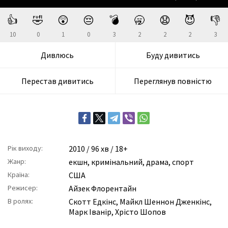
👍
🤣
😲
😔
💣
🥱
😧
😈
👎
10
0
1
0
3
2
2
2
3
Дивлюсь
Буду дивитись
Перестав дивитись
Переглянув повністю
Рік виходу:
2010
/ 96 хв / 18+
Жанр:
екшн
,
кримінальний
,
драма
,
спорт
Країна:
США
Режисер:
Айзек Флорентайн
В ролях:
Скотт Едкінс
,
Майкл Шеннон Дженкінс
,
Марк Іванір
,
Хрісто Шопов