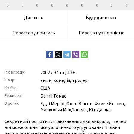
6
0
0
0
0
0
0
1
0
Дивлюсь
Буду дивитись
Перестав дивитись
Переглянув повністю
Рік виходу:
2002
/ 97 хв / 13+
Жанр:
екшн
,
комедія
,
трилер
Країна:
США
Режисер:
Бетті Томас
В ролях:
Едді Мерфі
,
Овен Вілсон
,
Фамке Янссен
,
Малкольм МакДавелл
,
Кіт Даллас
Секретний прототип літака-невидимки викрали, і тепер
він може опинитися у злочинного угруповання. Тільки
двоє мужніх чоловіків зможуть запобігти лиху. Алекс