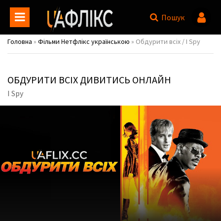
Пошук
Головна
»
Фільми Нетфлікс українською
» Обдурити всіх / I Spy
ОБДУРИТИ ВСІХ ДИВИТИСЬ ОНЛАЙН
I Spy