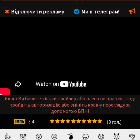
Відключити рекламу
Ми в телеграм!
Якщо Ви бачите тільки трейлер або плеєр не працює, тоді
пройдіть авторизацію або змініть країну перегляду за
допомогою ВПН!
(
3
гол.)
5.4
👍
🤣
😲
😔
💣
🥱
😧
😈
👎