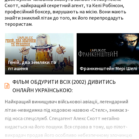
Скотт, найкращий секретний агент, та Келі Робінсон,
професійний боксер, вирушають на місію. Вони мають
знайти зниклий літак до того, як його перепродадуть
терористам.
Геній, два земляки та
пташеня
Франкенштейн Мері Шелі
ФІЛЬМ ОБДУРИТИ ВСІХ (2002) ДИВИТИСЬ
ОНЛАЙН УКРАЇНСЬКОЮ:
Найкращий винищувач військової авіації, легендарний
літак-невидимка під кодовою назвою «Стелс», зникає з-
під носа спецслужб. Спецагент Алекс Скотт негайно
кидається на його пошуки. Вся справа в тому, що пілот-
викрадач продав його особливо небезпечному злочинцю