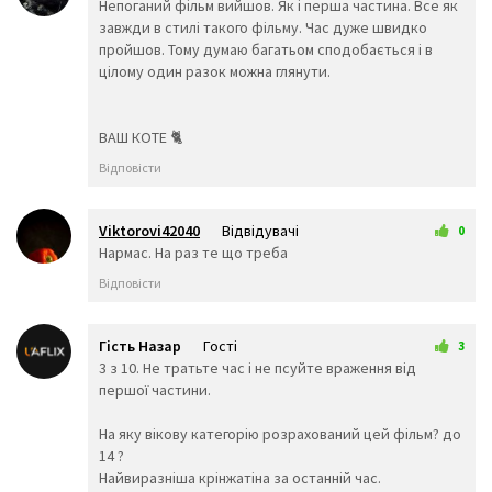
🐱
🦁
🐈
15 вересня 2025 22:41
Непоганий фільм вийшов. Як і перша частина. Все як
завжди в стилі такого фільму. Час дуже швидко
🐯
🐅
🐆
пройшов. Тому думаю багатьом сподобається і в
🐴
🐎
🦄
цілому один разок можна глянути.
🦓
🦌
🐮
🐂
🐃
🐄
🐷
🐖
🐗
ВАШ КОТЕ 🐈
🐽
🐏
🐑
🐐
🐪
🐫
Відповісти
🦙
🦒
🐘
🦏
🦛
🐭
🐁
🐀
🐹
Viktorovi42040
Відвідувачі
0
🐰
🐇
🐿️
20 вересня 2025 22:32
Нармас. На раз те що треба
🦔
🦇
🐻
Відповісти
🐨
🐼
🦘
🦡
🐾
🦃
Гість Назар
Гості
🐔
🐓
🐣
3
21 вересня 2025 12:56
3 з 10. Не тратьте час і не псуйте враження від
🐤
🐥
🐦
першої частини.
🐧
🦅
🕊️
🦆
🦢
🦉
На яку вікову категорію розрахований цей фільм? до
🦚
🦜
🐸
14 ?
🐊
🐢
🦎
Найвиразніша крінжатіна за останній час.