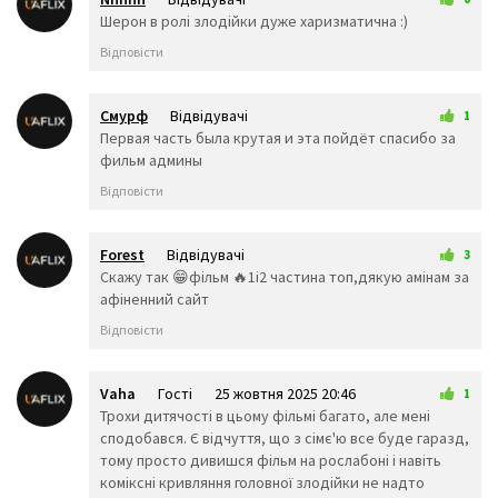
🍍
🥭
🍎
3 жовтня 2025 00:01
Шерон в ролі злодійки дуже харизматична :)
🍏
🍐
🍑
Відповісти
🍒
🍓
🥝
🍅
🥥
🥑
🍆
🥔
🥕
Смурф
Відвідувачі
1
🌽
🥒
🌶️
5 жовтня 2025 08:35
Первая часть была крутая и эта пойдёт спасибо за
🥬
🥦
🍄
фильм админы
🥜
🌰
🍞
Відповісти
🥐
🥖
🥨
🥯
🥞
🧀
🍖
🍗
🥩
Forest
Відвідувачі
3
🥓
🍔
🍟
10 жовтня 2025 13:33
Скажу так 😁фільм 🔥1і2 частина топ,дякую амінам за
🍕
🌭
🥪
афіненний сайт
🌮
🌯
🥙
Відповісти
🥚
🍳
🥘
🍲
🥣
🥗
🍿
🧂
🥫
Vaha
Гості
25 жовтня 2025 20:46
1
🍱
🍘
🍙
Трохи дитячості в цьому фільмі багато, але мені
🍚
🍛
🍜
сподобався. Є відчуття, що з сімє'ю все буде гаразд,
🍝
🍠
🍢
тому просто дивишся фільм на рослабоні і навіть
🍣
🍤
🍥
коміксні кривляння головної злодійки не надто
🥮
🍡
🥟