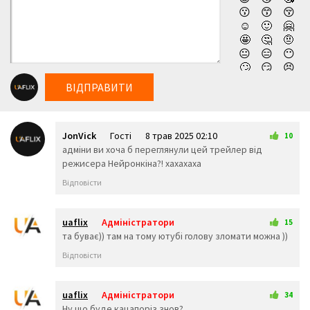
😗
😙
😚
рухається герой, тим ще більш моторошним та
☺️
🙂
🤗
заплутаним здається абсолютно все навкруги. Ставши
🤩
🤔
🤨
заручником власних ілюзій, герой продовжує свою
😐
😑
😶
🙄
😏
😣
пекельну боротьбу супроти не менш жорстокого та
😥
😮
🤐
кривавого ворога. Дивитись новий фільм компанії
ВІДПРАВИТИ
😯
😪
😫
Нетфлікс Ніхто - Частина 2 (2025) українською онлайн,
😴
😌
😛
😜
😝
🤤
абсолютно безкоштовно та у високій якості!
JonVick
Гості
8 трав 2025 02:10
😒
😓
😔
10
адміни ви хоча б переглянули цей трейлер від
😕
🙃
🤑
режисера Нейронкіна?! хахахаха
😲
☹️
🙁
😖
😞
😟
Відповісти
😤
😢
😭
😦
😧
😨
😩
🤯
😬
uaflix
Адміністратори
15
😰
😱
🥵
8 трав 2025 10:52
та буває)) там на тому ютубі голову зломати можна ))
🥶
😳
🤪
Відповісти
😵
😡
😠
🤬
😷
🤒
🤕
🤢
🤮
uaflix
Адміністратори
34
🤧
😇
🤠
6 липня 2025 02:15
Ну що буде кацапоріз знов?