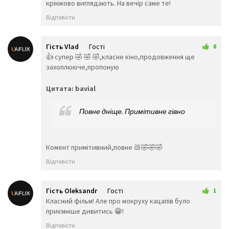
крінжово виглядають. На вечір саме те!
🥠
🥡
🍦
🍧
🍨
🍩
Відповісти
🍪
🎂
🍰
🧁
🥧
🍫
🍬
🍭
🍮
Гість Vlad
Гості
0
🍯
🍼
🥛
1 листопада 2025 17:25
👍 супер 🤣 🤣 🤣,класне кіно,продовження ще
🍵
🍶
🍾
захоплююче,пропоную
🍷
🍹
🍸
Цитата: bavial
🍺
🍻
🥂
🥃
🥤
🥢
🍴
🥄
Повне дніще. Примітивне гівно
🍽️
🔪
🏺
Активність
Комент примітивний,повне 💩🤣🤣🤣
🎃
🎄
🎆
🎇
🧨
🎈
Відповісти
🎉
🎊
🎋
🎍
🎎
🎏
Гість Oleksandr
Гості
🎐
🎑
🧧
1
13 листопада 2025 21:37
Класний фільм! Але про мокруху кацапів було
🎀
🎁
🎗️
приємніше дивитись 😁!
🎫
🎟️
🎖️
Відповісти