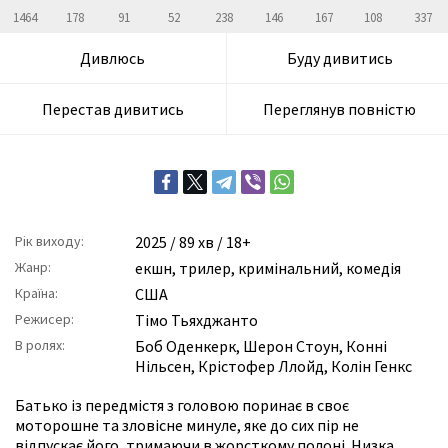
1464
178
91
52
238
146
167
108
337
Дивлюсь
Буду дивитись
Перестав дивитись
Переглянув повністю
Рік виходу:
2025
/ 89 хв / 18+
Жанр:
екшн
,
трилер
,
кримінальний
,
комедія
Країна:
США
Режисер:
Тімо Тьяхджанто
В ролях:
Боб Оденкерк
,
Шерон Стоун
,
Конні
Нільсен
,
Крістофер Ллойд
,
Колін Генкс
Батько із передмістя з головою поринає в своє
моторошне та зловісне минуле, яке до сих пір не
відпускає його, тримаючи в жорсткому полоні. Низка