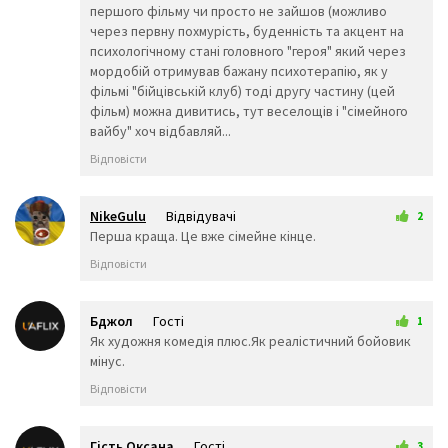
🤙
🖐️
✋
першого фільму чи просто не зайшов (можливо
через первну похмурість, буденність та акцент на
👌
👍
👎
психологічному стані головного "героя" який через
✊
👊
🤛
мордобій отримував бажану психотерапію, як у
🤜
🤚
👋
фільмі "бійцівській клуб) тоді другу частину (цей
🤟
👏
✍️
фільм) можна дивитись, тут веселощів і "сімейного
👐
🙌
🤲
вайбу" хоч відбавляй...
🙏
🤝
💅
Відповісти
👃
👣
👂
👀
👁️
👁️‍🗨️
NikeGulu
Відвідувачі
2
🧠
🦴
🦷
10 вересня 2025 22:38
Перша краща. Це вже сімейне кінце.
👅
👄
💋
💘
💓
Відповісти
❤️
💔
💕
💖
💗
💙
💚
Бджол
Гості
1
💛
🧡
💜
11 вересня 2025 01:36
Як художня комедія плюс.Як реалістичний бойовик
🖤
💝
💞
мінус.
💟
💌
❣️
Відповісти
💤
💢
💣
💥
💦
💨
💫
💬
Гість Оксана
Гості
🗨️
3