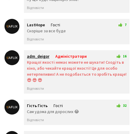
🥳
🥴
🥺
Відповісти
🤥
🤫
🤭
🧐
🤓
😈
👿
🤡
👹
LastHope
Гості
7
👺
💀
☠️
30 липня 2025 23:25
Скоріше за все буде
👻
👾
👽
Відповісти
🤖
💩
😺
😸
😹
😻
😼
😽
🙀
adm_deigor
Адміністратори
16
😿
😾
🙈
15 серпня 2025 08:06
Кращої якості немає можете не шукати! Сходіть в
🙉
🙊
👶
кіно, або чекайте кращої якості! Це для особо
🧒
👦
👧
нетерпеливих! А не подобається то зробіть краще!
🧑
👨
👩
😎 😎 😎
🧓
👴
👵
Відповісти
👨‍🎓
👨‍⚕️
👩‍⚕️
👩‍🎓
👨‍🏫
👩‍🏫
👨‍🌾
👨‍⚖️
👩‍⚖️
Гість Гість
Гості
32
👩‍🌾
👨‍🍳
👩‍🍳
16 серпня 2025 11:18
Сам удома для дорослих 😂
👨‍🔧
👩‍🔧
👨‍🏭
Відповісти
👩‍🏭
👨‍💼
👩‍💼
👨‍🔬
👩‍🔬
👨‍💻
👩‍💻
👨‍🎤
👩‍🎤