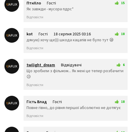
ПтнХло
Гості
15
👨‍🎨
👩‍🎨
👨‍✈️
16 серпня 2025 22:39
Як завжди - мусора пдрс*
👨‍🚀
👩‍🚀
👩‍✈️
Відповісти
👨‍🚒
👩‍🚒
👮‍♂️
👮‍♀️
🕵️‍♂️
🕵️‍♀️
💂‍♂️
💂‍♀️
👷‍♂️
kot
Гості
18 серпня 2025 03:16
18
🤴
👸
👷‍♀️
дякую) хочу ще))) шкода кацапів не було тут 😪
👲
👳‍♂️
👳‍♀️
Відповісти
🧕
🧔
👱‍♂️
👨‍🦰
👩‍🦰
👱‍♀️
👨‍🦱
👩‍🦱
👨‍🦲
twilight_dream
Відвідувачі
6
👩‍🦲
👨‍🦳
👩‍🦳
30 серпня 2025 21:26
Що зробили з фільмом... Як мені це тепер розбачити
🤵
👰
🤰
😥
🤱
👼
🎅
Відповісти
🤶
🦸‍♀️
🦸‍♂️
🦹‍♀️
🦹‍♂️
🧙‍♀️
🧙‍♂️
🧚‍♀️
🧚‍♂️
Гість Влад
Гості
18
🧛‍♀️
🧛‍♂️
🧜‍♂️
31 серпня 2025 01:30
Повне гівно, до рівня першої абсолютно не дотягує
🧜‍♀️
🧝‍♂️
🧝‍♀️
Відповісти
🧞‍♂️
🧞‍♀️
🧟‍♂️
🧟‍♀️
🙍‍♀️
🙍‍♂️