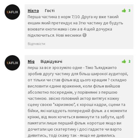
🏎️
🏍️
🤸‍♂️
Ніхто
Гості
3
🤸‍♀️
🤼‍♂️
🤼‍♀️
6 вересня 2025 23:05
Перша частина ± норм 7/10. Друга ну вже такий
🤽‍♂️
🤽‍♀️
🤾‍♂️
екшин який претендує на 3тю частину де будуть
🤾‍♀️
🤹‍♂️
🤹‍♀️
воювати єноти мама і син а в 4 щей дочурка
👫
👬
👭
підключиться. Нові месники 😅
👩‍❤️‍💋‍👨
👨‍❤️‍💋‍👨
👩‍❤️‍💋‍👩
Відповісти
👩‍❤️‍👨
👨‍❤️‍👨
👩‍❤️‍👩
👨‍👩‍👦
👨‍👩‍👧
👨‍👩‍👧
👨‍👩‍👦‍👦
👨‍👩‍👧‍👧
👨‍👨‍
Miq
Відвідувачі
2
👨‍👨‍👧
👨‍👨‍👧‍👦
👨‍👨‍👦
9 вересня 2025 00:58
перш за все зрозуміло одне - Тімо Тьяхджанто
👨‍👨‍👧‍👧
👩‍👩‍👦
👩‍👩‍
зробив другу частину для більш широкої аудиторії,
👩‍👩‍👧‍👦
👩‍👩‍👦‍👦
👩‍👩‍👧
от тільки чи став фільм від цього кращим ? складно
👨‍👦
👨‍👦‍👦
👨‍👧
висловити єдине враження, коли фільм вийшов
👨‍👧‍👦
👨‍👧‍👧
👩‍👦
абсолютно посереднім, у порівнянні з першою
👩‍👦‍👦
👩‍👧
👩‍👧‍
частиною. звісно головний актор витягує кожну
👩‍👧‍👧
🤳
💪
сцену своєю "харизмою", є хороші кадри, сцени та
🦵
🦶
👈
бійки, які нагадують попередній фільм. а є моменти
крінжі, від яких хочеться вимкнути та забути, щоб
👉
☝️
👆
памятати лише перший фільм. коротше якщо ви
🖕
👇
✌️
дочитали цю скатертину і досі гадаєте чи варто
🤞
🖖
🤘
дивитись, тоді скажу так - якщо не дивились