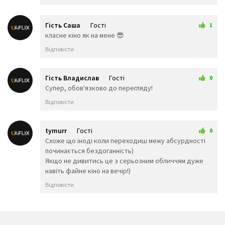
🏅
🥇
🏆
🥈
🥉
⚽
Гість Саша
Гості
1
🥎
🏀
⚾
8 лютого 2026 15:40
класне кіно як на мене 😎
🏐
🏈
🏉
Відповісти
🎾
🥏
🎳
🏏
🏑
🏒
🥍
🏓
🏸
Гість Владислав
Гості
0
🥊
🥋
🥅
17 лютого 2026 17:55
Супер, обов'язково до перегляду!
🎣
⛳
⛸️
Відповісти
🎽
🎿
🛷
🥌
🎯
🎱
tymurr
Гості
🔮
🧿
🎮
0
11 березня 2026 12:30
Схоже що іноді коли переходиш межу абсурдності
🎰
🎲
🕹️
починається бездоганність)
🧩
🧸
♠️
Якщо не дивитись це з серьозним обличчям дуже
♥️
♦️
♣️
навіть файне кіно на вечір!)
♟️
🃏
🀄
Відповісти
🎴
🎭
🖼️
🎨
🧵
🧶
Подорожі