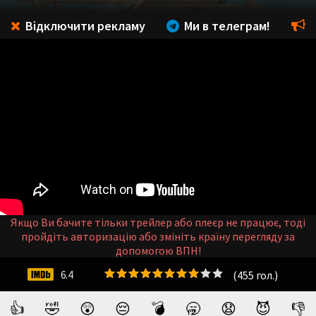
Відключити рекламу
Ми в телеграм!
Якщо Ви бачите тільки трейлер або плеєр не працює, тоді
пройдіть авторизацію або змініть країну перегляду за
допомогою ВПН!
(
455
гол.)
6.4
👍
🤣
😲
😔
💣
🥱
😧
😈
👎