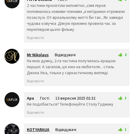
12 вересня 2025 00:49
2 частини пролетіли непомітно ,сімя героя
💭
🗯️
🕳️
поповнилась новими членами ,а негідники отримали
🥽
👓
🕶️
позаслузі .От вреальнолму житті би так...Як завжди
чудова озвучка .Дякую приємно провела час за
🥼
👔
👕
переглядом цього фільму.
👖
🧣
🧤
🧥
🧦
👗
Відповісти
👘
👙
👚
👛
👜
👝
🎒
👞
🛍️
Mr Nikolaus
Відвідувачі
2
12 вересня 2025 10:16
На мою думку, 2-га частина получилась кращою
👟
🥾
🥿
першої. А загалом, це кіно на любителя... стиль
👠
👡
👢
Джона Уіка, тільки у саркастичному вигляді.
👑
👒
🎩
🧢
🎓
⛑️
Відповісти
📿
💄
💍
💎
Ара
Гості
13 вересня 2025 02:32
1
Тварини та
Не подобається? Телефонуйте Столу Гудману
природа
Відповісти
🐵
🐒
🦍
🐶
🐩
🐕
🐺
🦊
🦝
KOTYARAUA
Відвідувачі
1