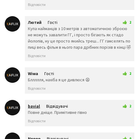
🐍
🐲
🐉
Відповісти
🦕
🦖
🐳
🐋
🐬
🐟
🐠
🐡
🦈
Лютий
Гості
2
🐙
🐚
🦀
25 вересня 2025 01:05
Купа найманців з 10 метрів з автоматичною зброєю
🦞
🦐
🦑
не можуть завалити ГГ, і просто бігають як стадо
🐌
🦋
🐛
йолопів, ну це просто якийсь треш... ГГ гамселять по
🐜
🐝
🐞
пиці весь фільм в нього пара дрібних порізів в кінці 🤣
🦗
🕷️
🕸️
Відповісти
🦂
🦟
🦠
💐
🌸
💮
🌹
🥀
🏵️
Wiwa
Гості
2
28 вересня 2025 21:59
Бллллля, нахіба я це дивлюся 😫
🌺
🌻
🌼
🌷
🌱
🌲
Відповісти
🌳
🌴
🌵
🌾
🌿
☘️
bavial
Відвідувачі
2
🍀
🍁
🍂
29 вересня 2025 01:13
Повне дніще. Примітивне гівно
🍃
Їжа та напої
Відповісти
🍇
🍈
🍉
🍊
🍋
🍌
Nnnnn
Відвідувачі
0