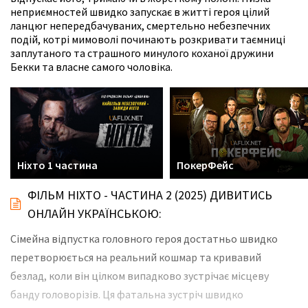
неприємностей швидко запускає в житті героя цілий
ланцюг непередбачуваних, смертельно небезпечних
подій, котрі мимоволі починають розкривати таємниці
заплутаного та страшного минулого коханої дружини
Бекки та власне самого чоловіка.
Ніхто 1 частина
ПокерФейс
ФІЛЬМ НІХТО - ЧАСТИНА 2 (2025) ДИВИТИСЬ
ОНЛАЙН УКРАЇНСЬКОЮ:
Сімейна відпустка головного героя достатньо швидко
перетворюється на реальний кошмар та кривавий
безлад, коли він цілком випадково зустрічає місцеву
банду головорізів. Ця фатальна зустріч швидко