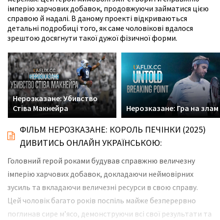
імперію харчових добавок, продовжуючи займатися цією
справою й надалі. В даному проекті відкриваються
детальні подробиці того, як саме чоловікові вдалося
зрештою досягнути такої дужої фізичної форми.
Нерозказане: Убивство
Стіва Макнейра
Нерозказане: Гра на злам
ФІЛЬМ НЕРОЗКАЗАНЕ: КОРОЛЬ ПЕЧІНКИ (2025)
ДИВИТИСЬ ОНЛАЙН УКРАЇНСЬКОЮ:
Головний герой роками будував справжню величезну
імперію харчових добавок, докладаючи неймовірних
зусиль та вкладаючи величезні ресурси в свою справу.
Цей чоловік багато років поспіль майже безперервно
поглинав сире м’ясо, демонструючи всі свої результати та