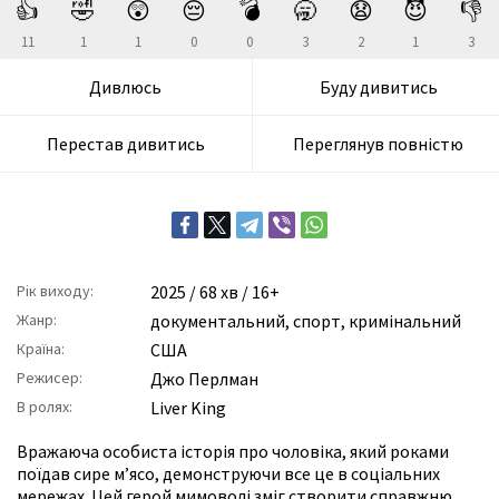
👍
🤣
😲
😔
💣
🥱
😧
😈
👎
11
1
1
0
0
3
2
1
3
Дивлюсь
Буду дивитись
Перестав дивитись
Переглянув повністю
Рік виходу:
2025
/ 68 хв / 16+
Жанр:
документальний
,
спорт
,
кримінальний
Країна:
США
Режисер:
Джо Перлман
В ролях:
Liver King
Вражаюча особиста історія про чоловіка, який роками
поїдав сире м’ясо, демонструючи все це в соціальних
мережах. Цей герой мимоволі зміг створити справжню