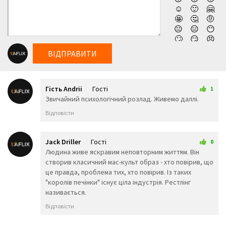
☺️
🙂
🤗
аби вперше відкрити перед світом всю істину, що
🤩
🤔
🤨
насправді ховається за перемогами та великими
😐
😑
😶
🙄
😏
😣
досягненнями. Дивитись новий фільм компанії Нетфлікс
😥
😮
🤐
Нерозказане: Король Печінки (2025) українською онлайн,
ВІДПРАВИТИ
😯
😪
😫
абсолютно безкоштовно та у високій якості!
😴
😌
😛
😜
😝
🤤
Гість Andrii
Гості
😒
😓
😔
1
14 грудня 2025 16:03
Звичайний психологічний розлад. Живемо даллі.
😕
🙃
🤑
😲
☹️
🙁
Відповісти
😖
😞
😟
😤
😢
😭
😦
😧
😨
Jack Driller
Гості
0
😩
🤯
😬
20 грудня 2025 03:27
Людина живе яскравим неповторним життям. Він
😰
😱
🥵
створив класичний мас-культ образ - хто повірив, що
🥶
😳
🤪
це правда, проблема тих, хто повірив. Із таких
😵
😡
😠
"королів печінки" існує ціла індустрія. Рестлінг
🤬
😷
🤒
називається.
🤕
🤢
🤮
Відповісти
🤧
😇
🤠
🥳
🥴
🥺