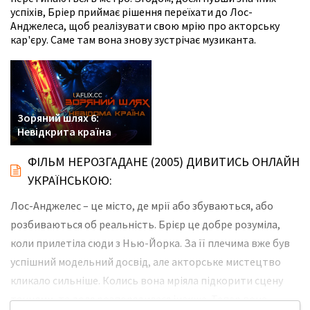
успіхів, Бріер приймає рішення переїхати до Лос-
Анджелеса, щоб реалізувати свою мрію про акторську
кар'єру. Саме там вона знову зустрічає музиканта.
Зоряний шлях 6:
Невідкрита країна
ФІЛЬМ НЕРОЗГАДАНЕ (2005) ДИВИТИСЬ ОНЛАЙН
УКРАЇНСЬКОЮ:
Лос-Анджелес – це місто, де мрії або збуваються, або
розбиваються об реальність. Брієр це добре розуміла,
коли прилетіла сюди з Нью-Йорка. За її плечима вже був
успішний модельний досвід, але акторське мистецтво
кликало сильніше. Колись вона мріяла підкорити сцену
танцями, та доля розпорядилася інакше. Тепер вона