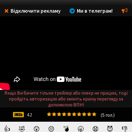
Відключити рекламу
Ми в телеграм!
Якщо Ви бачите тільки трейлер або плеєр не працює, тоді
пройдіть авторизацію або змініть країну перегляду за
допомогою ВПН!
(
5
гол.)
4.2
👍
🤣
😲
😔
💣
🥱
😧
😈
👎