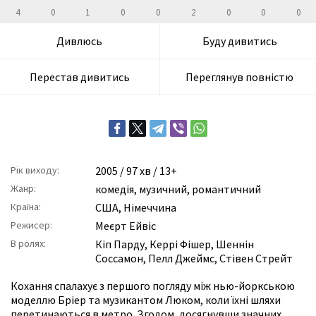
4
0
1
0
0
2
0
0
0
Дивлюсь
Буду дивитись
Перестав дивитись
Переглянув повністю
Рік виходу:
2005
/ 97 хв / 13+
Жанр:
комедія
,
музичний
,
романтичний
Країна:
США, Німеччина
Режисер:
Меєрт Ейвіс
В ролях:
Кіп Парду
,
Керрі Фішер
,
Шеннін
Соссамон
,
Пелл Джеймс
,
Стівен Стрейт
Кохання спалахує з першого погляду між нью-йоркською
моделлю Бріер та музикантом Люком, коли їхні шляхи
перетинаються в метро. Згодом, досягнувши значних