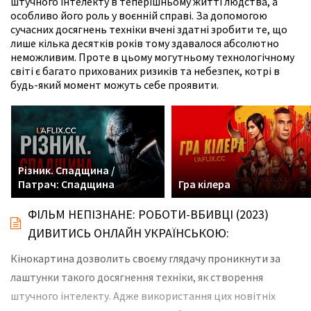
штучного інтелекту в теперішньому житті людства, а
особливо його роль у воєнній справі. За допомогою
сучасних досягнень техніки вчені здатні зробити те, що
лише кілька десятків років тому здавалося абсолютно
неможливим. Проте в цьому могутньому технологічному
світі є багато прихованих ризиків та небезпек, котрі в
будь-який момент можуть себе проявити.
Різник. Спадщина /
Патрач: Спадщина
Гра кілера
ФІЛЬМ НЕПІЗНАНЕ: РОБОТИ-ВБИВЦІ (2023)
ДИВИТИСЬ ОНЛАЙН УКРАЇНСЬКОЮ:
Кінокартина дозволить своєму глядачу проникнути за
лаштунки такого досягнення техніки, як створення
штучного інтелекту. Адже використання цих новітніх