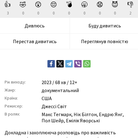
👍
🤣
😲
😔
💣
🥱
😧
😈
👎
3
0
0
0
0
0
0
0
2
Дивлюсь
Буду дивитись
Перестав дивитись
Переглянув повністю
Рік виходу:
2023
/ 68 хв / 12+
Жанр:
документальний
Країна:
США
Режисер:
Джессі Світ
В ролях:
Макс Тегмарк
,
Нік Білтон
,
Ендрю Янг
,
Пол Шейр
,
Емілія Яворські
Докладна і захоплююча розповідь про важливість