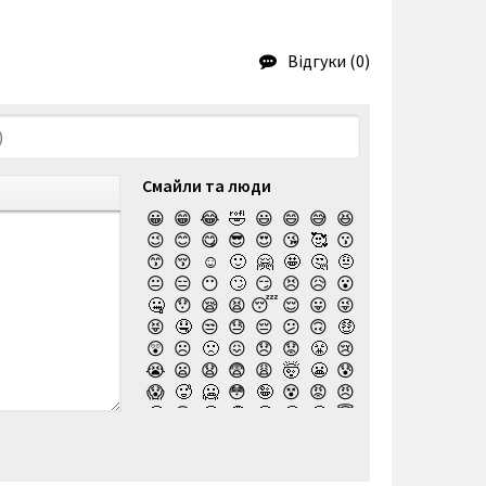
Відгуки (0)
Смайли та люди
😀
😁
😂
🤣
😃
😄
😅
😆
😉
😊
😋
😎
😍
😘
🥰
😗
😙
😚
☺️
🙂
🤗
🤩
🤔
🤨
😐
😑
😶
🙄
😏
😣
😥
😮
🤐
😯
😪
😫
😴
😌
😛
😜
😝
🤤
😒
😓
😔
😕
🙃
🤑
😲
☹️
🙁
😖
😞
😟
😤
😢
😭
😦
😧
😨
😩
🤯
😬
😰
😱
🥵
🥶
😳
🤪
😵
😡
😠
🤬
😷
🤒
🤕
🤢
🤮
🤧
😇
🤠
🥳
🥴
🥺
🤥
🤫
🤭
🧐
🤓
😈
👿
🤡
👹
👺
💀
☠️
👻
👾
🤖
💩
😺
😸
😹