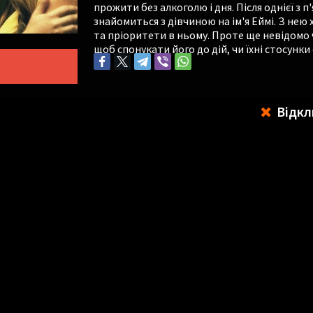
прожити без алкоголю і дня. Після однієї з п
знайомиться з дівчиною на ім'я Еймі. З не
та пріоритети в ньому. Проте ще невідомо ч
щоб спонукати його до дій, чи їхні стосунк
Відкл