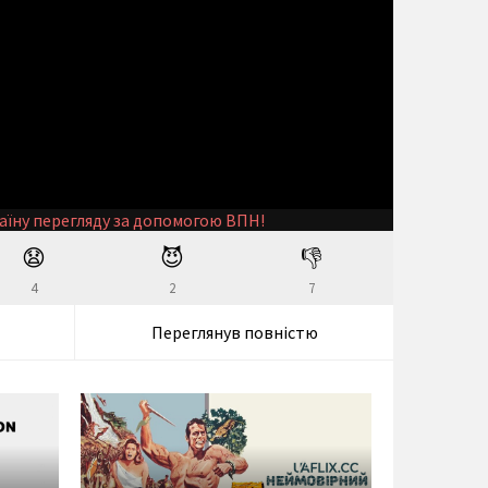
аїну перегляду за допомогою ВПН!
😧
😈
👎
4
2
7
Переглянув повністю