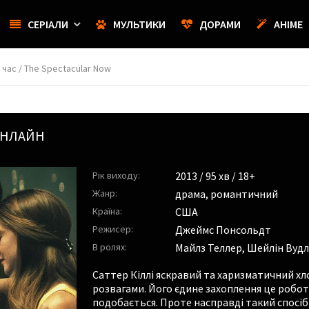
СЕРІАЛИ
МУЛЬТИКИ
ДОРАМИ
АНІМЕ
час / The Spectacular Now
ОНЛАЙН
Рік виходу:
2013
/ 95 хв / 18+
Жанр:
драма
,
романтичний
Країна:
США
Режисер:
Джеймс Понсольдт
В ролях:
Майлз Теллер
,
Шейлін Вудл
Саттер Кіллі яскравий та харизматичний хл
розвагами. Його єдине захоплення це робота
подобається. Проте насправді такий спосіб