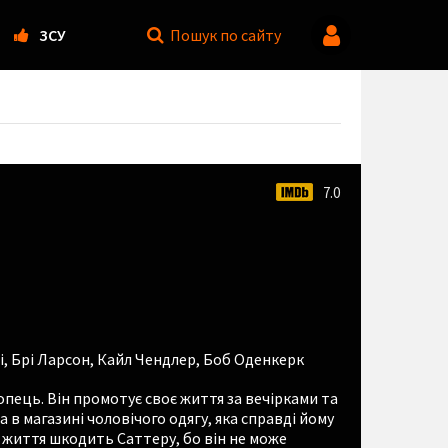
ЗСУ
Пошук
по сайту
7.0
і
,
Брі Ларсон
,
Кайл Чендлер
,
Боб Оденкерк
опець. Він промотує своє життя за вечірками та
 в магазині чоловічого одягу, яка справді йому
 життя шкодить Саттеру, бо він не може