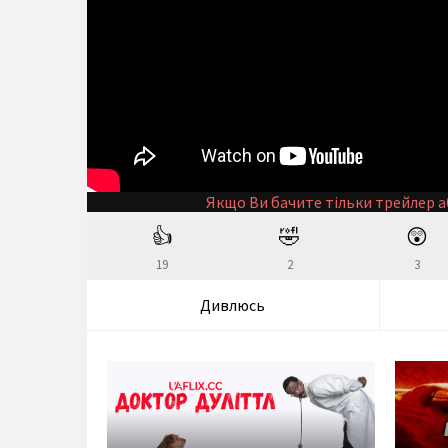
Якщо Ви бачите тільки трейлер а
👍
🤣
😲
19
2
3
Дивлюсь