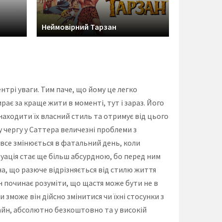
Неймовірний Тарзан
Едіт: схо
трі уваги. Тим паче, що йому це легко
рає за краще жити в моменті, тут і зараз. Його
находити їх власний стиль та отримує від цього
 чергу у Саттера величезні проблеми з
 все змінюється в фатальний день, коли
туація стає ще більш абсурдною, бо перед ним
ьна, що разюче відрізняється від стилю життя
н починає розуміти, що щастя може бути не в
 зможе він дійсно змінитися чи їхні стосунки з
айн, абсолютно безкоштовно та у високій