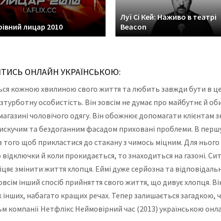
Луї Сі Кей: Наживо в театрі
івний лицар 2010
Beacon
ИТИСЬ ОНЛАЙН УКРАЇНСЬКОЮ:
ься кожною хвилиною свого життя та любить завжди бути в цен
зтурботну особистість. Він зовсім не думає про майбутнє й оби
агазині чоловічого одягу. Він обожнює допомагати клієнтам з
лискучим та бездоганним фасадом приховані проблеми. В першу
з того щоб прикластися до стакану з чимось міцним. Для нього
о відключки й коли прокидається, то знаходиться на газоні. Си
обіцяє змінити життя хлопця. Еймі дуже серйозна та відповідал
овсім інший спосіб прийняття свого життя, що дивує хлопця. Ві
 інших, набагато кращих речах. Тепер залишається загадкою, чи
ьм компанії Нетфлікс Неймовірний час (2013) українською онл