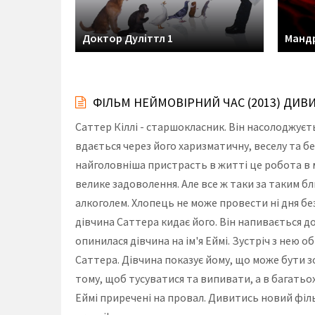
Доктор Дуліттл 1
Мандр
ФІЛЬМ НЕЙМОВІРНИЙ ЧАС (2013) ДИВ
Саттер Кіллі - старшокласник. Він насолоджуєт
вдається через його харизматичну, веселу та бе
найголовніша пристрасть в житті це робота в м
велике задоволення. Але все ж таки за таким б
алкоголем. Хлопець не може провести ні дня бе
дівчина Саттера кидає його. Він напивається д
опинилася дівчина на ім'я Еймі. Зустріч з нею 
Саттера. Дівчина показує йому, що може бути з
тому, щоб тусуватися та випивати, а в багатьох
Еймі приречені на провал. Дивитись новий філ