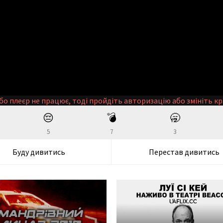
бо плеєр не працює, тоді пройдіть авторизацію або змініть кр
😔
💣
🥱
5
7
3
Буду дивитись
Перестав дивитись