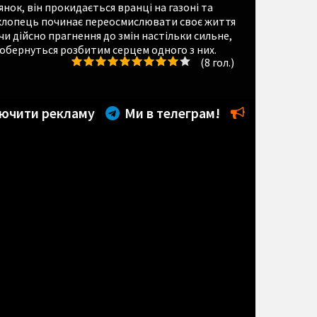
'янок, він прокидається вранці на газоні та
ю хлопець починає переосмислювати своє життя
и дійсно прагнення до змін настільки сильне,
и обернуться розбитим серцем одного з них.
(
8
гол.)
ючити рекламу
Ми в телеграм!