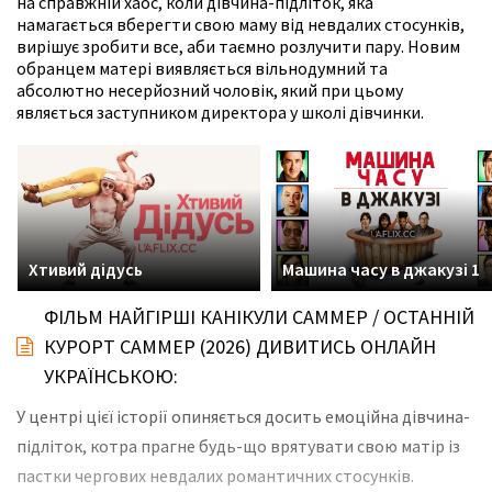
на справжній хаос, коли дівчина-підліток, яка
намагається вберегти свою маму від невдалих стосунків,
вирішує зробити все, аби таємно розлучити пару. Новим
обранцем матері виявляється вільнодумний та
абсолютно несерйозний чоловік, який при цьому
являється заступником директора у школі дівчинки.
Хтивий дідусь
Машина часу в джакузі 1
ФІЛЬМ НАЙГІРШІ КАНІКУЛИ САММЕР / ОСТАННІЙ
КУРОРТ САММЕР (2026) ДИВИТИСЬ ОНЛАЙН
УКРАЇНСЬКОЮ:
У центрі цієї історії опиняється досить емоційна дівчина-
підліток, котра прагне будь-що врятувати свою матір із
пастки чергових невдалих романтичних стосунків.