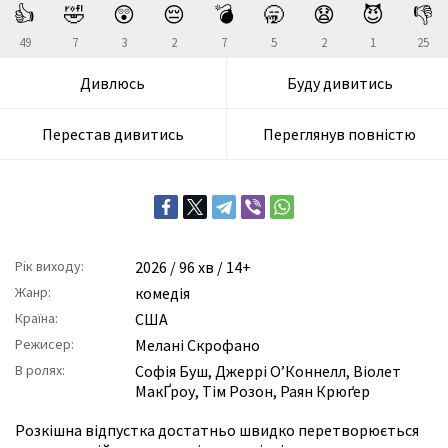
👍
🤣
😲
😔
💣
🥱
😧
😈
👎
49
7
3
2
7
5
2
1
25
Дивлюсь
Буду дивитись
Перестав дивитись
Переглянув повністю
Рік виходу:
2026
/ 96 хв / 14+
Жанр:
комедія
Країна:
США
Режисер:
Мелані Скрофано
В ролях:
Софія Буш
,
Джеррі О’Коннелл
,
Віолет
МакҐроу
,
Тім Розон
,
Раян Крюґер
Розкішна відпустка достатньо швидко перетворюється