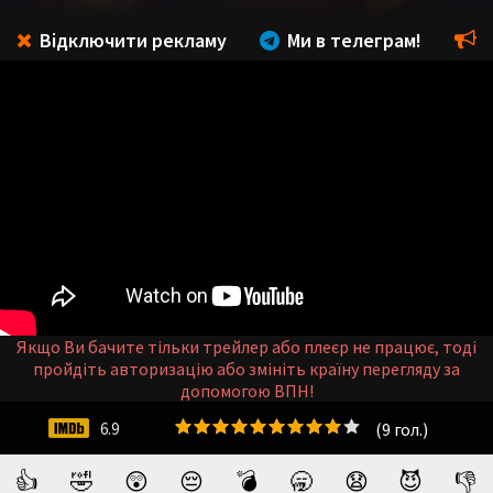
Відключити рекламу
Ми в телеграм!
Якщо Ви бачите тільки трейлер або плеєр не працює, тоді
пройдіть авторизацію або змініть країну перегляду за
допомогою ВПН!
(
9
гол.)
6.9
👍
🤣
😲
😔
💣
🥱
😧
😈
👎