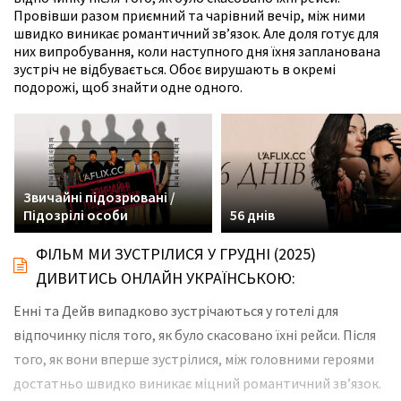
Провівши разом приємний та чарівний вечір, між ними
швидко виникає романтичний зв’язок. Але доля готує для
них випробування, коли наступного дня їхня запланована
зустріч не відбувається. Обоє вирушають в окремі
подорожі, щоб знайти одне одного.
Звичайні підозрювані /
Підозрілі особи
56 днів
ФІЛЬМ МИ ЗУСТРІЛИСЯ У ГРУДНІ (2025)
ДИВИТИСЬ ОНЛАЙН УКРАЇНСЬКОЮ:
Енні та Дейв випадково зустрічаються у готелі для
відпочинку після того, як було скасовано їхні рейси. Після
того, як вони вперше зустрілися, між головними героями
достатньо швидко виникає міцний романтичний зв’язок.