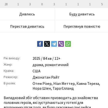
28
1
3
0
3
1
1
1
5
Дивлюсь
Буду дивитись
Перестав дивитись
Переглянув повністю
Рік виходу:
2025
/ 84 хв / 12+
Жанр:
драма
,
романтичний
Країна:
США
Режисер:
Джонатан Райт
В ролях:
Отем Різер
,
Ніал Меттер
,
Каяна Тереза
,
Нора Шіен
,
Тара Єлланд
Випадковий збіг обставин призводить до знайомства
головних героїв, які зустрічаються у готелі для
відпочинку після того, як було скасовано їхні рейси.