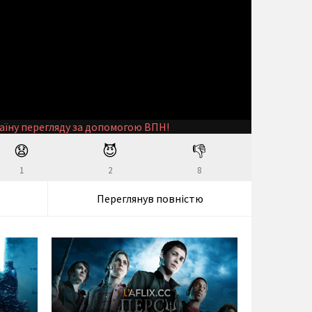
аїну перегляду за допомогою ВПН!
😧
😈
👎
1
2
8
Переглянув повністю