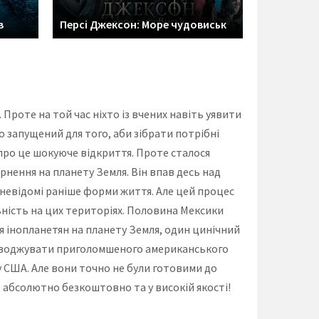
в
Персі Джексон: Море чудовиськ
Проте на той час ніхто із вчених навіть уявити
о запущений для того, аби зібрати потрібні
 про це шокуюче відкриття. Проте сталося
вернення на планету Земля. Він впав десь над
 невідомі раніше форми життя. Але цей процес
ність на цих територіях. Половина Мексики
я інопланетян на планету Земля, один цинічний
роводжувати приголомшеного американського
 США. Але вони точно не були готовими до
 абсолютно безкоштовно та у високій якості!