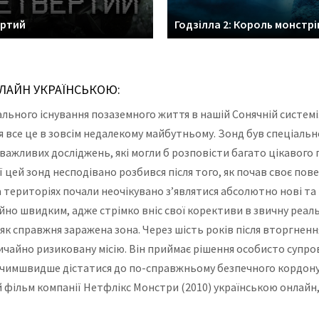
ертий
Годзілла 2: Король монстрі
НЛАЙН УКРАЇНСЬКОЮ:
ьного існування позаземного життя в нашій Сонячній системі. 
я все це в зовсім недалекому майбутньому. Зонд був спеціальн
важливих досліджень, які могли б розповісти багато цікавого
ісії цей зонд несподівано розбився після того, як почав своє по
 територіях почали неочікувано з’являтися абсолютно нові та
о швидким, адже стрімко вніс свої корективи в звичну реаль
к справжня заражена зона. Через шість років після вторгненн
ичайно ризиковану місію. Він приймає рішення особисто суп
и чимшвидше дістатися до по-справжньому безпечного кордону
 фільм компанії Нетфлікс Монстри (2010) українською онлайн,