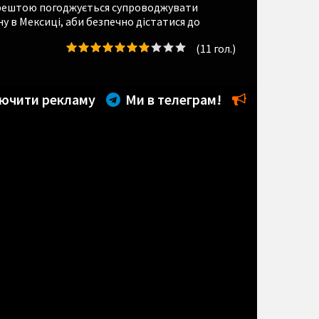
зрештою погоджується супроводжувати
у в Мексиці, аби безпечно дістатися до
(
11
гол.)
ючити рекламу
Ми в телеграм!