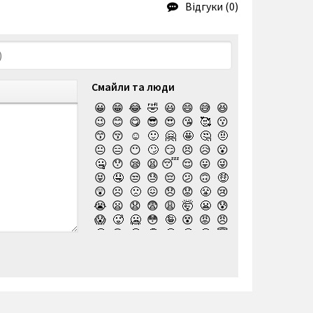
Відгуки (0)
Смайли та люди
😀
😁
😂
🤣
😃
😄
😅
😆
😉
😊
😋
😎
😍
😘
🥰
😗
😙
😚
☺️
🙂
🤗
🤩
🤔
🤨
😐
😑
😶
🙄
😏
😣
😥
😮
🤐
😯
😪
😫
😴
😌
😛
😜
😝
🤤
😒
😓
😔
😕
🙃
🤑
😲
☹️
🙁
😖
😞
😟
😤
😢
😭
😦
😧
😨
😩
🤯
😬
😰
😱
🥵
🥶
😳
🤪
😵
😡
😠
🤬
😷
🤒
🤕
🤢
🤮
🤧
😇
🤠
🥳
🥴
🥺
🤥
🤫
🤭
🧐
🤓
😈
👿
🤡
👹
👺
💀
☠️
👻
👾
🤖
💩
😺
😸
😹
👽
😻
😼
😽
🙀
😿
😾
🙈
🙉
🙊
👶
🧒
👦
👧
🧑
👨
👩