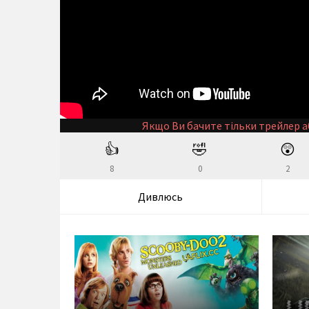
Якщо Ви бачите тільки трейлер а
👍
🤣
😲
8
0
2
Дивлюсь