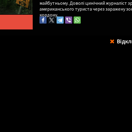
майбутньому. Доволі цинічний журналіст 
американського туриста через заражену зон
кордону.
Відкл