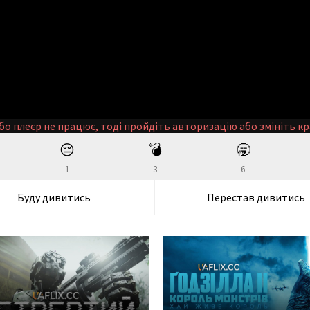
бо плеєр не працює, тоді пройдіть авторизацію або змініть кр
😔
💣
🥱
1
3
6
Буду дивитись
Перестав дивитись