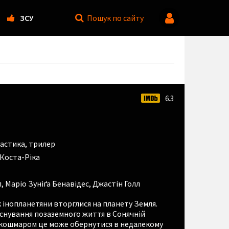
ЗСУ
Пошук
по сайту
6.3
астика
,
трилер
 Коста-Ріка
л
,
Маріо Зуніґа Бенавідес
,
Джастін Голл
к інопланетяни вторглися на планету Земля.
снування позаземного життя в Сонячній
им кошмаром це може обернутися в недалекому