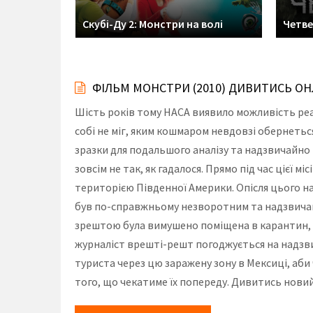
Скубі-Ду 2: Монстри на волі
Четв
ФІЛЬМ МОНСТРИ (2010) ДИВИТИСЬ О
Шість років тому НАСА виявило можливість реал
собі не міг, яким кошмаром невдовзі обернетьс
зразки для подальшого аналізу та надзвичайно 
зовсім не так, як гадалося. Прямо під час цієї м
територією Південної Америки. Опісля цього на
був по-справжньому незворотним та надзвичайн
зрештою була вимушено поміщена в карантин, я
журналіст врешті-решт погоджується на надзв
туриста через цю заражену зону в Мексиці, аб
того, що чекатиме їх попереду. Дивитись новий