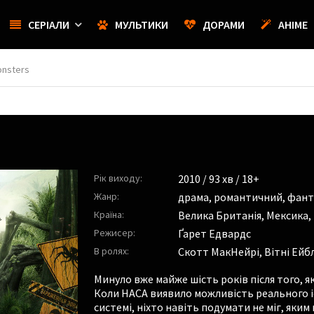
СЕРІАЛИ
МУЛЬТИКИ
ДОРАМИ
АНІМЕ
onsters
Рік виходу:
2010
/ 93 хв / 18+
Жанр:
драма
,
романтичний
,
фант
Країна:
Велика Британія, Мексика,
Режисер:
Ґарет Едвардс
В ролях:
Скотт МакНейрі
,
Вітні Ейб
Минуло вже майже шість років після того, я
Коли НАСА виявило можливість реального і
системі, ніхто навіть подумати не міг, як