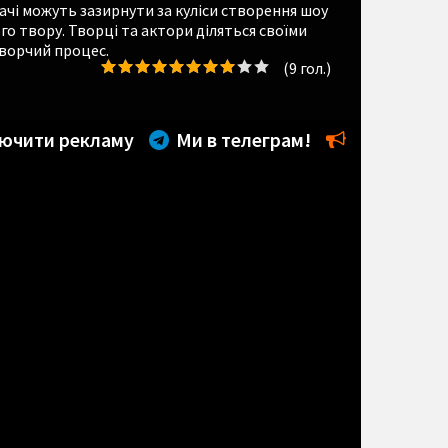
ачі можуть зазирнути за куліси створення шоу
 твору. Творці та актори діляться своїми
творчий процес.
(
9
гол.)
ючити рекламу
Ми в телеграм!