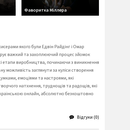
Фаворитка Міллера
серами якого були Едвін Райдінг і Омар
струє важкий та захоплюючий процес зйомок
всі етапи виробництва, починаючи з виникнення
ьну можливість заглянути за куліси створення
умками, емоціями та настроями, які
творчого натхнення, труднощів та радощів, які
українською онлайн, абсолютно безкоштовно
Відгуки (0)