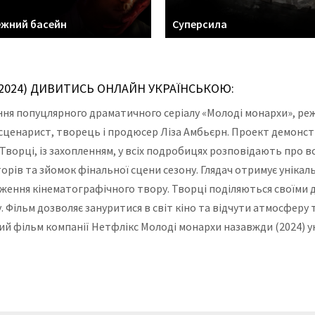
ежний басейн
Суперсила
2024) ДИВИТИСЬ ОНЛАЙН УКРАЇНСЬКОЮ:
я попуцлярного драматичного серіалу «Молоді монархи», режи
й сценарист, творець і продюсер Ліза Амбьєрн. Проект демон
 Творці, із захопленням, у всіх подробицях розповідають про 
торів та зйомок фінальної сцени сезону. Глядач отримує унікал
ження кінематографічного твору. Творці поділяються своїми д
Фільм дозволяє зануритися в світ кіно та відчути атмосферу 
й фільм компанії Нетфлікс Молоді монархи назавжди (2024) 