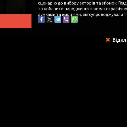
сценарію до вибору акторів та зйомок. Гляд
та побачити народження кінематографічного
думками та емоціями, які супроводжували 
Відкл