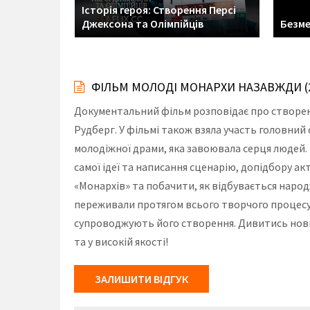
Історія героя: Створення Персі
Джексона та Олімпійців
Безм
ФІЛЬМ МОЛОДІ МОНАРХИ НАЗАВЖДИ (
Документальний фільм розповідає про створенн
Рудберг. У фільмі також взяла участь головни
молодіжної драми, яка завоювала серця людей.
самої ідеї та написання сценарію, допідбору ак
«Монархів» та побачити, як відбувається народ
переживали протягом всього творчого процесу. 
супроводжують його створення. Дивитись нови
та у високій якості!
ЗАЛИШИТИ ВІДГУК