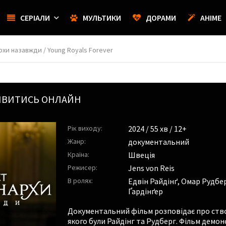
СЕРІАЛИ
МУЛЬТИКИ
ДОРАМИ
АНІМЕ
хи назавжди / Young Royals Forever
ИВИТИСЬ ОНЛАЙН
Рік виходу:
2024
/ 55 хв / 12+
Жанр:
документальний
Країна:
Швеція
Режисер:
Jens von Reis
В ролях:
Едвін Райдінґ
,
Омар Рудбе
Ґардінґер
Документальний фільм розповідає про ство
якого були Райдінг та Рудберг. Фільм демон