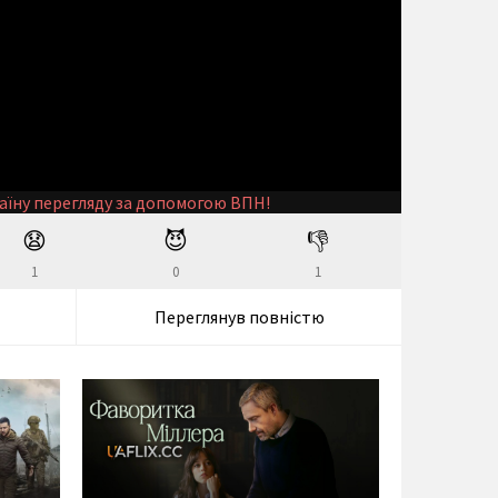
аїну перегляду за допомогою ВПН!
😧
😈
👎
1
0
1
Переглянув повністю