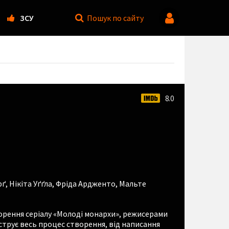
ЗСУ
Пошук
по сайту
8.0
рґ
,
Нікіта Уґґла
,
Фріда Ардженто
,
Мальте
рення серіалу «Молоді монархи», режисерами
струє весь процес створення, від написання