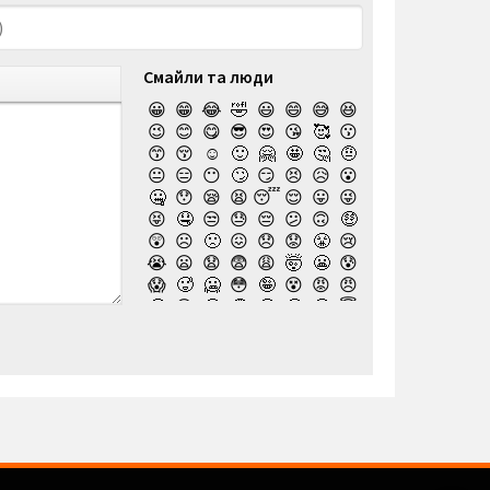
Смайли та люди
😀
😁
😂
🤣
😃
😄
😅
😆
😉
😊
😋
😎
😍
😘
🥰
😗
😙
😚
☺️
🙂
🤗
🤩
🤔
🤨
😐
😑
😶
🙄
😏
😣
😥
😮
🤐
😯
😪
😫
😴
😌
😛
😜
😝
🤤
😒
😓
😔
😕
🙃
🤑
😲
☹️
🙁
😖
😞
😟
😤
😢
😭
😦
😧
😨
😩
🤯
😬
😰
😱
🥵
🥶
😳
🤪
😵
😡
😠
🤬
😷
🤒
🤕
🤢
🤮
🤧
😇
🤠
🥳
🥴
🥺
🤥
🤫
🤭
🧐
🤓
😈
👿
🤡
👹
👺
💀
☠️
👻
👾
🤖
💩
😺
😸
😹
👽
😻
😼
😽
🙀
😿
😾
🙈
🙉
🙊
👶
🧒
👦
👧
🧑
👨
👩
🧓
👴
👵
👨‍🎓
👩‍🎓
👨‍🏫
👨‍⚕️
👩‍⚕️
👩‍🏫
👨‍🌾
👩‍🌾
👨‍🍳
👩‍🍳
👨‍🔧
👨‍⚖️
👩‍⚖️