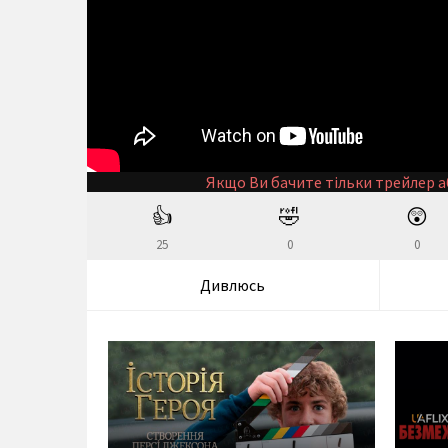
Якщо Ви бачите тільки трейлер а
👍
🤣
😲
25
0
0
Дивлюсь