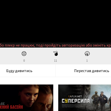
бо плеєр не працює, тоді пройдіть авторизацію або змініть кр
😔
💣
🥱
0
11
1
Буду дивитись
Перестав дивитись