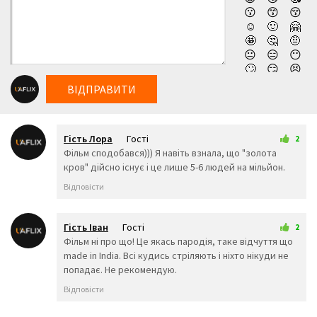
😗
😙
😚
мить перевертає звичну реальність із ніг на голову.
☺️
🙂
🤗
Ув’язнена, вона готова відважно боротися до кінця, щоб
🤩
🤔
🤨
захистити своє майбутнє та нарешті помститися
😐
😑
😶
🙄
😏
😣
жорстокому вбивці своїх батьків. Дивитись новий фільм
😥
😮
🤐
компанії Нетфлікс Мій любий кілер (2026) українською
ВІДПРАВИТИ
😯
😪
😫
онлайн, абсолютно безкоштовно та у високій якості!
😴
😌
😛
😜
😝
🤤
Гість Лора
Гості
😒
😓
😔
2
8 трав 2026 19:07
Фільм сподобався))) Я навіть взнала, що "золота
😕
🙃
🤑
кров" дійсно існує і це лише 5-6 людей на мільйон.
😲
☹️
🙁
😖
😞
😟
Відповісти
😤
😢
😭
😦
😧
😨
😩
🤯
😬
Гість Іван
Гості
2
😰
😱
🥵
9 трав 2026 23:39
Фільм ні про що! Це якась пародія, таке відчуття що
🥶
😳
🤪
made in India. Всі кудись стріляють і ніхто нікуди не
😵
😡
😠
попадає. Не рекомендую.
🤬
😷
🤒
Відповісти
🤕
🤢
🤮
🤧
😇
🤠