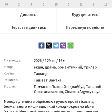
70
2
3
2
19
6
11
1
13
Дивлюсь
Буду дивитись
Перестав дивитись
Переглянув повністю
Рік виходу:
2026
/ 129 хв / 16+
Жанр:
екшн
,
драма
,
романтичний
,
трилер
Країна:
Таїланд
Режисер:
Тавіват Вантха
В ролях:
Пімчанок Льювайзедпайбул
,
Танапоб
Ліратанакакорн
,
Сівакон Адулсутікул
Молода дівчина з рідкісною групою крові тікає від
безжального мисливця, який холоднокровно вбив
батьків. Невдовзі один чоловік рятує її, пропонуючи