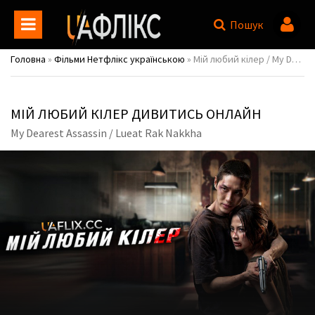
Пошук
Головна
»
Фільми Нетфлікс українською
» Мій любий кілер / My Dearest Assassin / Lueat Rak Nakkha
МІЙ ЛЮБИЙ КІЛЕР ДИВИТИСЬ ОНЛАЙН
My Dearest Assassin / Lueat Rak Nakkha