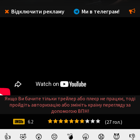
Відключити рекламу
Ми в телеграм!
Якщо Ви бачите тільки трейлер або плеєр не працює, тоді
пройдіть авторизацію або змініть країну перегляду за
допомогою ВПН!
(
27
гол.)
6.2
👍
🤣
😲
😔
💣
🥱
😧
😈
👎