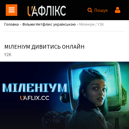
Пошук
Головна
»
Фільми Нетфлікс українською
» Міленіум / Y2K
МІЛЕНІУМ ДИВИТИСЬ ОНЛАЙН
Y2K