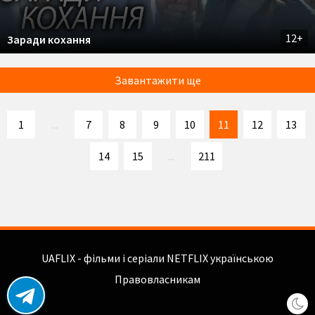
12+
Заради кохання
Завантажити ще
1
...
7
8
9
10
11
12
13
14
15
...
211
UAFLIX - фільми і серіали NETFLIX українською
Правовласникам