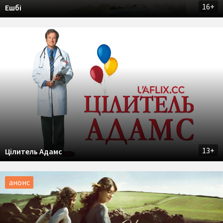
16+
Ешбі
13+
Цілитель Адамс
анонс