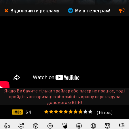
Відключити рекламу
Ми в телеграм!
Якщо Ви бачите тільки трейлер або плеєр не працює, тоді
пройдіть авторизацію або змініть країну перегляду за
допомогою ВПН!
(
16
гол.)
6.4
👍
🤣
😲
😔
💣
🥱
😧
😈
👎