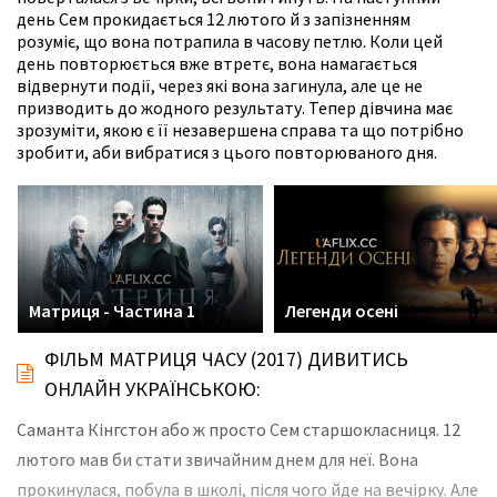
день Сем прокидається 12 лютого й з запізненням
розуміє, що вона потрапила в часову петлю. Коли цей
день повторюється вже втретє, вона намагається
відвернути події, через які вона загинула, але це не
призводить до жодного результату. Тепер дівчина має
зрозуміти, якою є її незавершена справа та що потрібно
зробити, аби вибратися з цього повторюваного дня.
Матриця - Частина 1
Легенди осені
ФІЛЬМ МАТРИЦЯ ЧАСУ (2017) ДИВИТИСЬ
ОНЛАЙН УКРАЇНСЬКОЮ:
Саманта Кінгстон або ж просто Сем старшокласниця. 12
лютого мав би стати звичайним днем для неї. Вона
прокинулася, побула в школі, після чого йде на вечірку. Але