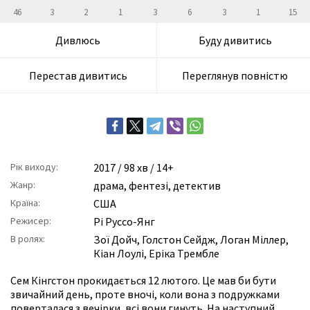
46
3
2
1
3
6
3
1
15
Дивлюсь
Буду дивитись
Перестав дивитись
Переглянув повністю
Рік виходу:
2017
/ 98 хв / 14+
Жанр:
драма
,
фентезі
,
детектив
Країна:
США
Режисер:
Рі Руссо-Янг
В ролях:
Зої Дойч
,
Голстон Сейдж
,
Логан Міллер
,
Кіан Лоулі
,
Еріка Трембле
Сем Кінгстон прокидається 12 лютого. Це мав би бути
звичайний день, проте вночі, коли вона з подружками
поверталася з вечірки, всі вони гинуть. На наступний