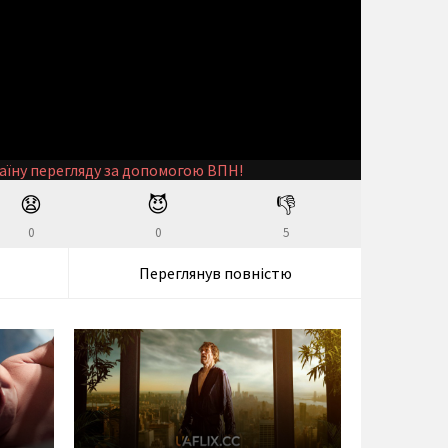
аїну перегляду за допомогою ВПН!
😧
😈
👎
0
0
5
Переглянув повністю