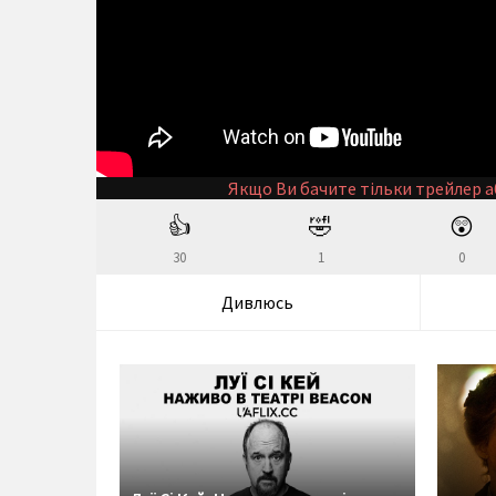
Якщо Ви бачите тільки трейлер а
👍
🤣
😲
30
1
0
Дивлюсь