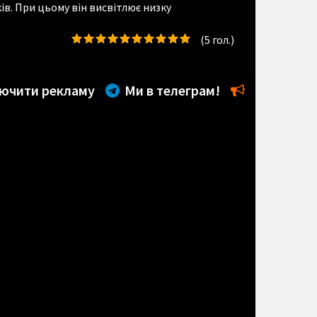
ів. При цьому він висвітлює низку
(
5
гол.)
ючити рекламу
Ми в телеграм!