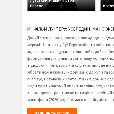
Луї Сі Кей: Наживо в театрі
Beacon
Котяч
ФІЛЬМ ЛУЇ ТЕРУ: УСЕРЕДИНІ МАНОСФЕ
Даний спеціальний проєкт, в якому один відо
мережі. Цього разу Луї Теру особисто починає 
ході свого розслідування головний герой особ
формування уявлення та світогляду молодих чол
відвідуючи при цьому низку різних міст, де він
зібрати всю важливу інформацію до купи та зр
аналізує, як сучасний контент цих відомих люд
люди мають вагомий вплив на спільноту, часто
також врешті-решт може мати дійсно згубний в
маносфери (2026) українською онлайн, абсолют
ЗАЛИШИТИ ВІДГУК