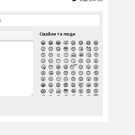
Смайли та люди
😀
😁
😂
🤣
😃
😄
😅
😆
😉
😊
😋
😎
😍
😘
🥰
😗
😙
😚
☺️
🙂
🤗
🤩
🤔
🤨
😐
😑
😶
🙄
😏
😣
😥
😮
🤐
😯
😪
😫
😴
😌
😛
😜
😝
🤤
😒
😓
😔
😕
🙃
🤑
😲
☹️
🙁
😖
😞
😟
😤
😢
😭
😦
😧
😨
😩
🤯
😬
😰
😱
🥵
🥶
😳
🤪
😵
😡
😠
🤬
😷
🤒
🤕
🤢
🤮
🤧
😇
🤠
🥳
🥴
🥺
🤥
🤫
🤭
🧐
🤓
😈
👿
🤡
👹
👺
💀
☠️
👻
👾
🤖
💩
😺
😸
😹
👽
😻
😼
😽
🙀
😿
😾
🙈
🙉
🙊
👶
🧒
👦
👧
🧑
👨
👩