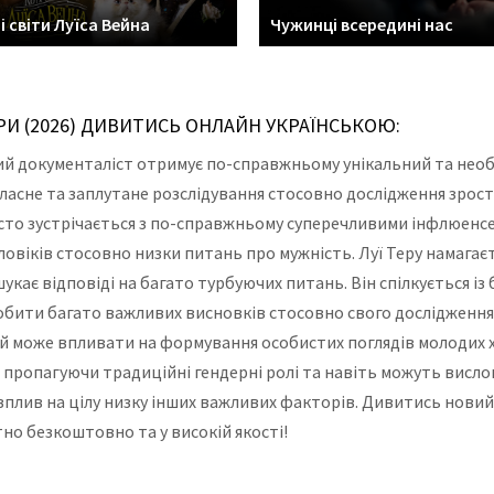
і світи Луїса Вейна
Чужинці всередині нас
РИ (2026) ДИВИТИСЬ ОНЛАЙН УКРАЇНСЬКОЮ:
мий документаліст отримує по-справжньому унікальний та нео
власне та заплутане розслідування стосовно дослідження зрост
исто зустрічається з по-справжньому суперечливими інфлюенс
овіків стосовно низки питань про мужність. Луї Теру намагає
 шукає відповіді на багато турбуючих питань. Він спілкується
обити багато важливих висновків стосовно свого дослідження
ей може впливати на формування особистих поглядів молодих хл
 пропагуючи традиційні гендерні ролі та навіть можуть висло
плив на цілу низку інших важливих факторів. Дивитись новий ф
но безкоштовно та у високій якості!