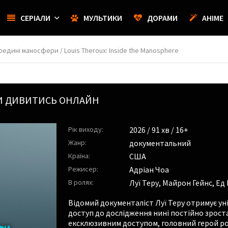
СЕРІАЛИ
МУЛЬТИКИ
ДОРАМИ
АНІМЕ
ередині маносфери / Louis Theroux: Inside the Manosphere
РИ ДИВИТИСЬ ОНЛАЙН
Рік виходу:
2026
/ 91 хв / 16+
Жанр:
документальний
Країна:
США
Режисер:
Адріан Чоа
В ролях:
Луї Теру
,
Майрон Гейнс
,
Ед
Відомий документаліст Луї Теру отримує 
доступ до дослідження нині постійно зрос
ексклюзивним доступом, головний герой ро