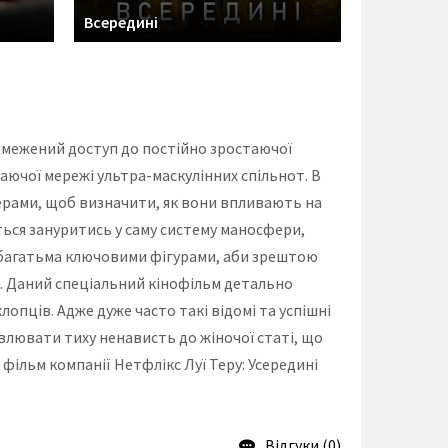
Всередині
бмежений доступ до постійно зростаючої
аючої мережі ультра-маскулінних спільнот. В
ерами, щоб визначити, як вони впливають на
ться зануритись у саму систему маносфери,
 із багатьма ключовими фігурами, аби зрештою
. Даний спеціальний кінофільм детально
опців. Адже дуже часто такі відомі та успішні
влювати тиху ненависть до жіночої статі, що
ільм компанії Нетфлікс Луї Теру: Усередині
Відгуки (0)