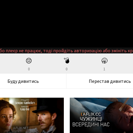
бо плеєр не працює, тоді пройдіть авторизацію або змініть кр
😔
💣
🥱
0
0
1
Буду дивитись
Перестав дивитись