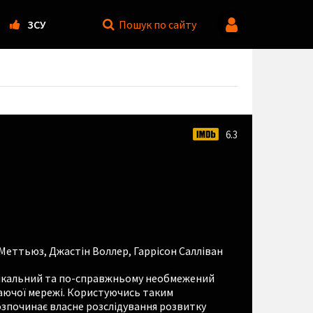
ЗСУ
Пошук
по сайту
6.3
 Меттьюз
,
Джастін Воллер
,
Гаррісон Салліван
унікальний та по-справжньому необмежений
таючої мережі. Користуючись таким
зпочинає власне розслідування розвитку