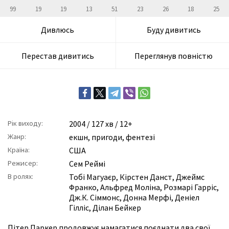
99
19
19
13
51
23
26
18
25
Дивлюсь
Буду дивитись
Перестав дивитись
Переглянув повністю
Рік виходу:
2004
/ 127 хв / 12+
Жанр:
екшн
,
пригоди
,
фентезі
Країна:
США
Режисер:
Сем Реймі
В ролях:
Тобі Магуаєр
,
Кірстен Данст
,
Джеймс
Франко
,
Альфред Моліна
,
Розмарі Гарріс
,
Дж.К. Сіммонс
,
Донна Мерфі
,
Деніел
Гілліс
,
Ділан Бейкер
Пітер Паркер продовжує намагатися поєднати два свої