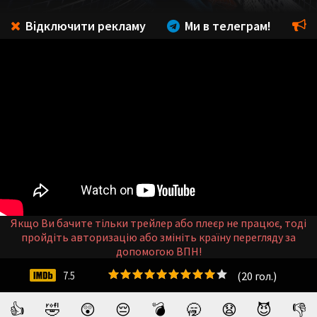
Відключити рекламу
Ми в телеграм!
Якщо Ви бачите тільки трейлер або плеєр не працює, тоді
пройдіть авторизацію або змініть країну перегляду за
допомогою ВПН!
(
20
гол.)
7.5
👍
🤣
😲
😔
💣
🥱
😧
😈
👎