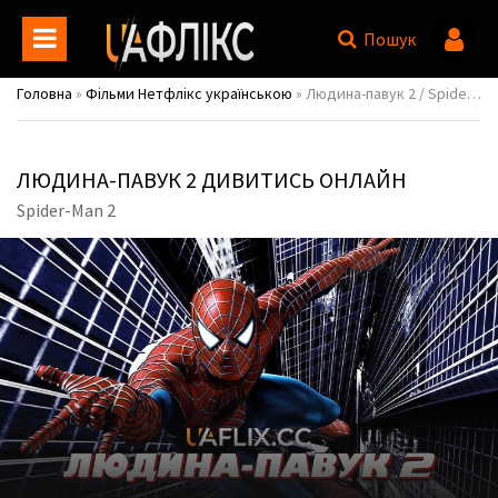
Пошук
Головна
»
Фільми Нетфлікс українською
» Людина-павук 2 / Spider-Man 2
ЛЮДИНА-ПАВУК 2 ДИВИТИСЬ ОНЛАЙН
Spider-Man 2