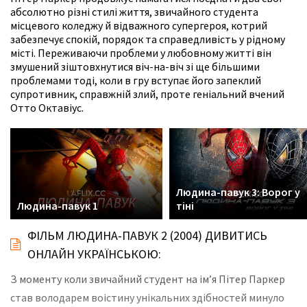
абсолютно різні стилі життя, звичайного студента
місцевого коледжу й відважного супергероя, котрий
забезпечує спокій, порядок та справедливість у рідному
місті. Переживаючи проблеми у любовному житті він
змушений зіштовхнутися віч-на-віч зі ще більшими
проблемами тоді, коли в гру вступає його запеклий
супротивник, справжній злий, проте геніальний вчений
Отто Октавіус.
Людина-павук 3: Ворог у
Людина-павук 1
тіні
ФІЛЬМ ЛЮДИНА-ПАВУК 2 (2004) ДИВИТИСЬ
ОНЛАЙН УКРАЇНСЬКОЮ:
З моменту коли звичайний студент на ім’я Пітер Паркер
став володарем воістину унікальних здібностей минуло