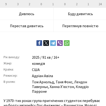
9
3
2
0
1
0
2
1
24
Дивлюсь
Буду дивитись
Перестав дивитись
Переглянув повністю
Рік виходу:
2025
/ 91 хв / 16+
Жанр:
комедія
Країна:
США
Режисер:
Адріан Авіла
В ролях:
Том Арнольд
,
Таня Фокс
,
Лендон
Таверньє
,
Ханна Х'юстон
,
Клаудіо
Парроне
У 1970-тих роках група пригнічених студенток перебуває
на борту авіарейсу Лос-Анджелес – Вашингтон. Молоді