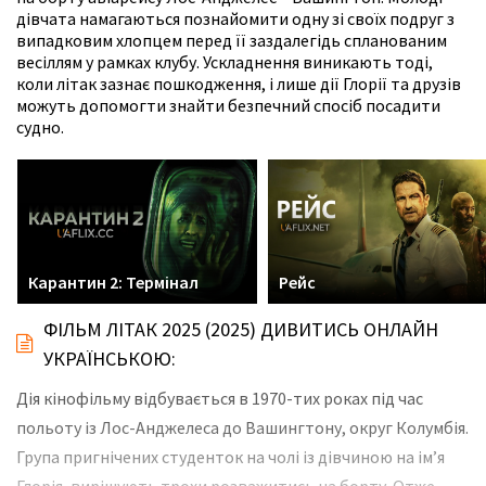
дівчата намагаються познайомити одну зі своїх подруг з
випадковим хлопцем перед її заздалегідь спланованим
весіллям у рамках клубу. Ускладнення виникають тоді,
коли літак зазнає пошкодження, і лише дії Глорії та друзів
можуть допомогти знайти безпечний спосіб посадити
судно.
Карантин 2: Термінал
Рейс
ФІЛЬМ ЛІТАК 2025 (2025) ДИВИТИСЬ ОНЛАЙН
УКРАЇНСЬКОЮ:
Дія кінофільму відбувається в 1970-тих роках під час
польоту із Лос-Анджелеса до Вашингтону, округ Колумбія.
Група пригнічених студенток на чолі із дівчиною на ім’я