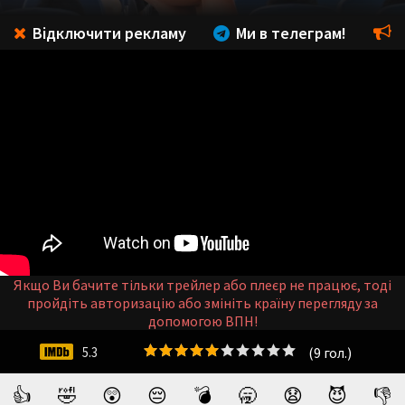
Відключити рекламу
Ми в телеграм!
Якщо Ви бачите тільки трейлер або плеєр не працює, тоді
пройдіть авторизацію або змініть країну перегляду за
допомогою ВПН!
(
9
гол.)
5.3
👍
🤣
😲
😔
💣
🥱
😧
😈
👎