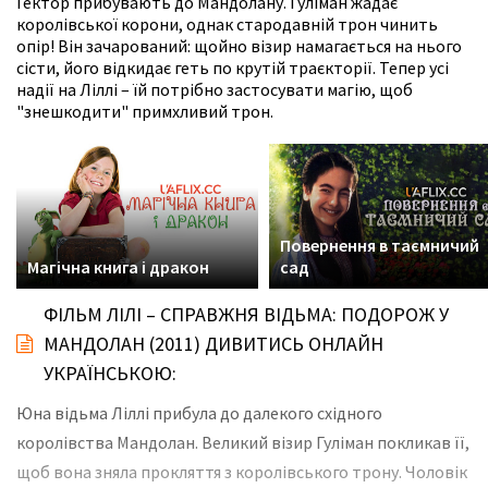
Гектор прибувають до Мандолану. Гуліман жадає
королівської корони, однак стародавній трон чинить
опір! Він зачарований: щойно візир намагається на нього
сісти, його відкидає геть по крутій траєкторії. Тепер усі
надії на Ліллі – їй потрібно застосувати магію, щоб
"знешкодити" примхливий трон.
Повернення в таємничий
Магічна книга і дракон
сад
ФІЛЬМ ЛІЛІ – СПРАВЖНЯ ВІДЬМА: ПОДОРОЖ У
МАНДОЛАН (2011) ДИВИТИСЬ ОНЛАЙН
УКРАЇНСЬКОЮ:
Юна відьма Ліллі прибула до далекого східного
королівства Мандолан. Великий візир Гуліман покликав її,
щоб вона зняла прокляття з королівського трону. Чоловік