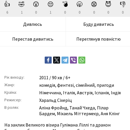
👍
🤣
😲
😔
💣
🥱
😧
😈
👎
6
1
0
1
0
0
0
0
0
Дивлюсь
Буду дивитись
Перестав дивитись
Переглянув повністю
Рік виходу:
2011
/ 90 хв / 6+
Жанр:
комедія
,
фентезі
,
сімейний
,
пригоди
Країна:
Німеччина, Італія, Австрія, Іспанія, Індія
Режисер:
Харальд Сіхеріц
В ролях:
Аліна Фройнд
,
Танай Чхеда
,
Пілар
Бардем
,
Міхаель Міттермеєр
,
Аня Клінг
На заклик Великого візира Гулімана Ліллі та дракон