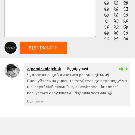
😊
😋
😎
безкоштовно та у високій якості!
😍
😘
🥰
😗
😙
😚
☺️
🙂
🤗
🤩
🤔
🤨
😐
😑
😶
🙄
😏
😣
😥
😮
🤐
ВІДПРАВИТИ
😯
😪
😫
😴
😌
😛
😜
😝
🤤
olgamickolajchuk
Відвідувачі
😒
😓
😔
0
3 грудня 2025 15:45
Чудове кіно щоб дивитися разом з дітьми!)
😕
🙃
🤑
Вмощуйтесь на диван та готуйтеся до перегляду! А з
😲
☹️
🙁
цієї серії "Лілі" фільм "Lilly's Bewitched Christmas"
😖
😞
😟
планується озвучувати? Різдвяна частина. 😊
😤
😢
😭
😦
😧
😨
Відповісти
😩
🤯
😬
😰
😱
🥵
🥶
😳
🤪
😵
😡
😠
🤬
😷
🤒