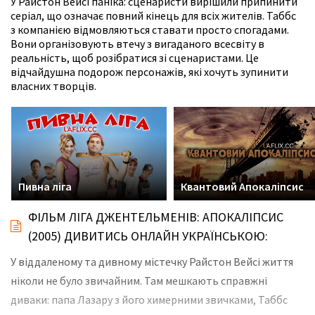
У Райстон Вейсі паніка: сценаристи вирішили припинити
серіал, що означає повний кінець для всіх жителів. Таббс
з компанією відмовляються ставати просто спогадами.
Вони організовують втечу з вигаданого всесвіту в
реальність, щоб розібратися зі сценаристами. Це
відчайдушна подорож персонажів, які хочуть зупинити
власних творців.
Пивна ліга
Квантовий Апокаліпсис
ФІЛЬМ ЛІГА ДЖЕНТЕЛЬМЕНІВ: АПОКАЛІПСИС
(2005) ДИВИТИСЬ ОНЛАЙН УКРАЇНСЬКОЮ:
У віддаленому та дивному містечку Райстон Вейсі життя
ніколи не було звичайним. Там мешкають справжні
диваки: папа Лазару з його химерними звичками, Таббс