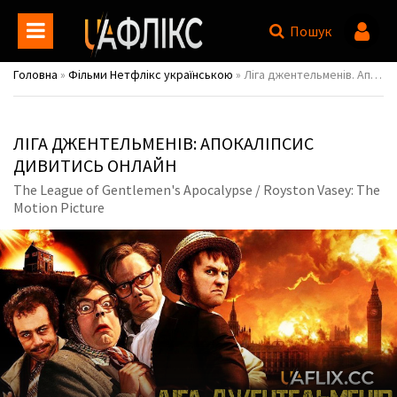
Пошук
Головна
»
Фільми Нетфлікс українською
» Ліга джентельменів. Апокаліпсис / The League of Gentlemen's Apocalypse / Royston Vasey: The Motion Picture
ЛІГА ДЖЕНТЕЛЬМЕНІВ: АПОКАЛІПСИС
ДИВИТИСЬ ОНЛАЙН
The League of Gentlemen's Apocalypse / Royston Vasey: The
Motion Picture