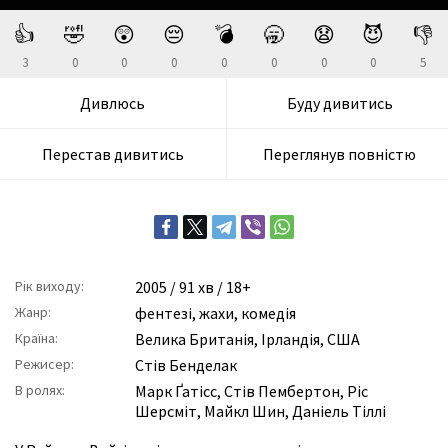
👍
🤣
😲
😔
💣
🥱
😧
😈
👎
3
0
0
0
0
0
0
0
5
Дивлюсь
Буду дивитись
Перестав дивитись
Переглянув повністю
Рік виходу:
2005
/ 91 хв / 18+
Жанр:
фентезі
,
жахи
,
комедія
Країна:
Велика Британія, Ірландія, США
Режисер:
Стів Бенделак
В ролях:
Марк Ґатісс
,
Стів Пембертон
,
Ріс
Шерсміт
,
Майкл Шин
,
Даніель Тіллі