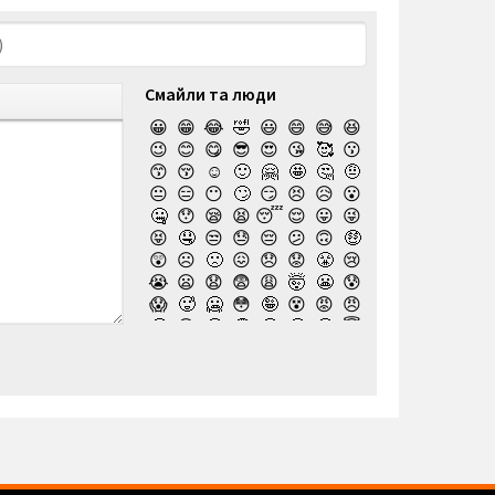
Смайли та люди
😀
😁
😂
🤣
😃
😄
😅
😆
😉
😊
😋
😎
😍
😘
🥰
😗
😙
😚
☺️
🙂
🤗
🤩
🤔
🤨
😐
😑
😶
🙄
😏
😣
😥
😮
🤐
😯
😪
😫
😴
😌
😛
😜
😝
🤤
😒
😓
😔
😕
🙃
🤑
😲
☹️
🙁
😖
😞
😟
😤
😢
😭
😦
😧
😨
😩
🤯
😬
😰
😱
🥵
🥶
😳
🤪
😵
😡
😠
🤬
😷
🤒
🤕
🤢
🤮
🤧
😇
🤠
🥳
🥴
🥺
🤥
🤫
🤭
🧐
🤓
😈
👿
🤡
👹
👺
💀
☠️
👻
👾
🤖
💩
😺
😸
😹
👽
😻
😼
😽
🙀
😿
😾
🙈
🙉
🙊
👶
🧒
👦
👧
🧑
👨
👩
🧓
👴
👵
👨‍🎓
👩‍🎓
👨‍🏫
👨‍⚕️
👩‍⚕️