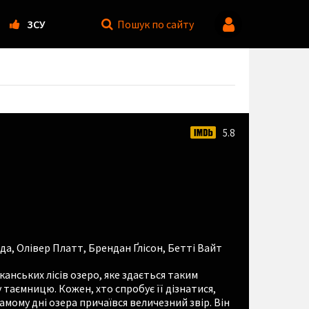
ЗСУ
Пошук
по сайту
5.8
да
,
Олівер Платт
,
Брендан Ґлісон
,
Бетті Вайт
анських лісів озеро, яке здається таким
таємницю. Кожен, хто спробує її дізнатися,
амому дні озера причаївся величезний звір. Він