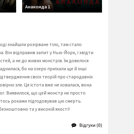
Анаконда 1
воді знайшли розірване тіло, там стало
а. Він відправив запит у Нью-Йорк, і звідти
стей, а не до живих монстрів. Їм довелося
днилася, бо на озеро приїхали ще й інші
ідтвердження своїх теорій про стародавніх
овірно зле. Ця істота вже не ховалася, вона
орог. Виявилося, що цей монстр не просто
о хтось роками підгодовував цю смерть.
безкоштовно та у високій якості!
Відгуки (0)