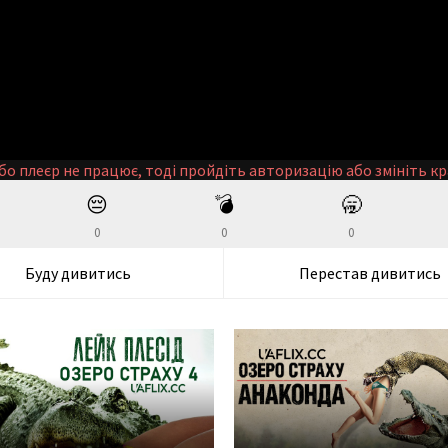
бо плеєр не працює, тоді пройдіть авторизацію або змініть кр
😔
💣
🥱
0
0
0
Буду дивитись
Перестав дивитись