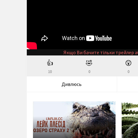
Якщо Ви бачите тільки трейлер а
👍
🤣
😲
10
0
0
Дивлюсь