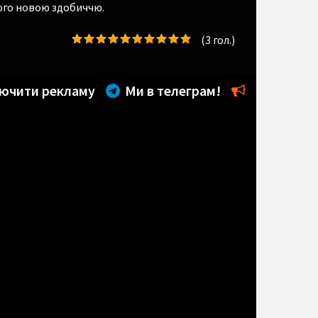
його новою здобиччю.
(
3
гол.)
ючити рекламу
Ми в телеграм!