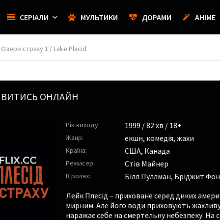
СЕРІАЛИ
МУЛЬТИКИ
ДОРАМИ
АНІМЕ
 Озеро страху 1 / Lake Placid
ДИВИТИСЬ ОНЛАЙН
Рік виходу:
1999
/ 82 хв / 18+
Жанр:
екшн
,
комедія
,
жахи
Країна:
США, Канада
Режисер:
Стів Майнер
В ролях:
Білл Пуллман
,
Бріджит Фон
Лейк Плесід – приховане серед диких америк
мирним. Але його води приховують жахливу 
наражає себе на смертельну небезпеку. На с