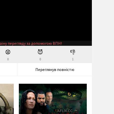
аїну перегляду за допомогою ВПН!
😧
😈
👎
0
0
1
Переглянув повністю