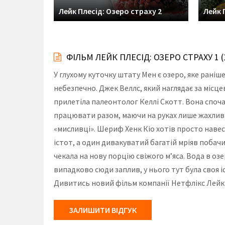
Лейк Плесід: Озеро страху 2
Лейк 
ФІЛЬМ ЛЕЙК ПЛЕСІД: ОЗЕРО СТРАХУ 1
У глухому куточку штату Мен є озеро, яке раніше
небезпечно. Джек Веллс, який наглядає за місце
прилетіла палеонтолог Келлі Скотт. Вона спочат
працювати разом, маючи на руках лише жахливі 
«мисливці». Шериф Хенк Кіо хотів просто наве
істот, а один дивакуватий багатій мріяв побачит
чекала на нову порцію свіжого м’яса. Вода в озе
випадково сюди заплив, у нього тут була своя і
Дивитись новий фільм компанії Нетфлікс Лейк П
ЗАЛИШИТИ ВІДГУК