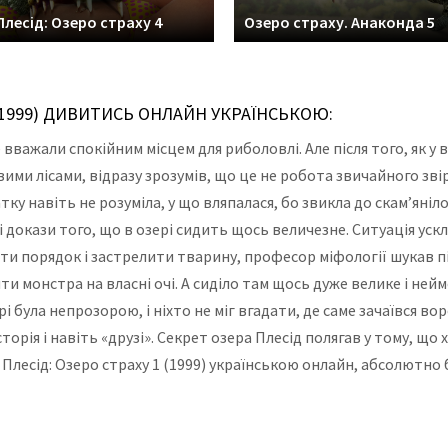
Плесід: Озеро страху 4
Озеро страху. Анаконда 5
 (1999) ДИВИТИСЬ ОНЛАЙН УКРАЇНСЬКОЮ:
 вважали спокійним місцем для риболовлі. Але після того, як у 
вими лісами, відразу зрозумів, що це не робота звичайного звір
ку навіть не розуміла, у що вляпалася, бо звикла до скам’яніло
докази того, що в озері сидить щось величезне. Ситуація ускла
сти порядок і застрелити тварину, професор міфології шукав п
и монстра на власні очі. А сиділо там щось дуже велике і нейм
рі була непрозорою, і ніхто не міг вгадати, де саме зачаївся в
сторія і навіть «друзі». Секрет озера Плесід полягав у тому, щ
лесід: Озеро страху 1 (1999) українською онлайн, абсолютно 