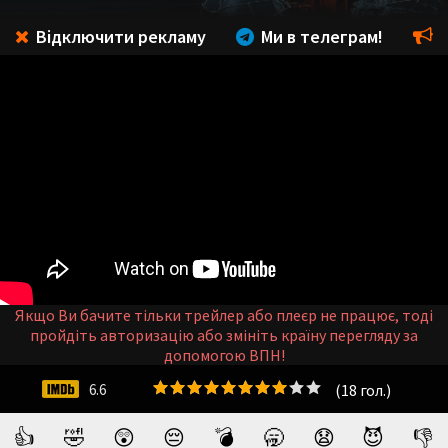
Відключити рекламу
Ми в телеграм!
Якщо Ви бачите тільки трейлер або плеєр не працює, тоді
пройдіть авторизацію або змініть країну перегляду за
допомогою ВПН!
(
18
гол.)
6.6
👍
🤣
😲
😔
💣
🥱
😧
😈
👎