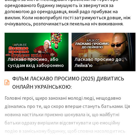
орендованого будинку змушують їх звернутися за
допомогою до орендодавця, який радо прибуває на
виклик. Коли новоприбулі гості затримуються довше, ніж
очікувалось, розпочинається пекельна ніч виживання.
Ласкаво просимо, або
Ласкаво просимо до
сусідам вхід заборонено
Лейкв'ю
ФІЛЬМ ЛАСКАВО ПРОСИМО (2025) ДИВИТИСЬ
ОНЛАЙН УКРАЇНСЬКОЮ:
Головні герої, щиро закохані молоді люді, нещодавно
дізнались про те, що скоро вперше стануть батьками. Ця
новина настільки приємно шокувала їх, що майбутні
батьки одразу вирішили відсвяткувати цю емоційну
подію в заміському будинку, щоб сповна насолодитись