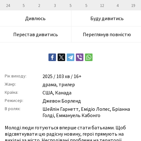
24
5
2
3
5
5
12
4
19
Дивлюсь
Буду дивитись
Перестав дивитись
Переглянув повністю
Рік виходу:
2025
/ 103 хв / 16+
Жанр:
драма
,
трилер
Країна:
США, Канада
Режисер:
Джевон Борленд
В ролях:
Шейлін Гарнетт
,
Емідіо Лопес
,
Бріанна
Голді
,
Еммануель Кабонго
Молоді люди готуються вперше стати батьками. Щоб
відсвяткувати цю радісну новину, герої прямують на
вихідні за місто. Несподівані проблеми на території