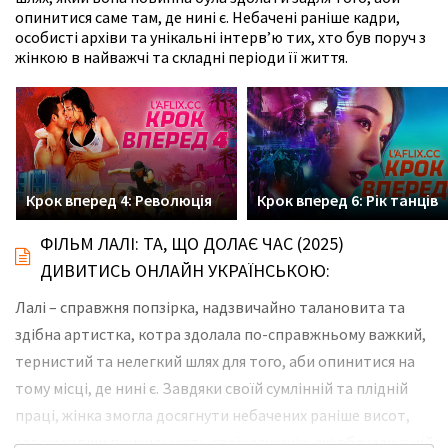
опинитися саме там, де нині є. Небачені раніше кадри,
особисті архіви та унікальні інтерв’ю тих, хто був поруч з
жінкою в найважчі та складні періоди її життя.
Крок вперед 4: Революція
Крок вперед 6: Рік танців
ФІЛЬМ ЛАЛІ: ТА, ЩО ДОЛАЄ ЧАС (2025)
ДИВИТИСЬ ОНЛАЙН УКРАЇНСЬКОЮ:
Лалі – справжня попзірка, надзвичайно талановита та
здібна артистка, котра здолала по-справжньому важкий,
тернистий та нелегкий шлях для того, аби опинитися на
тому місці, де нині є. Завдяки своїй сумлінній та плідній
праці, жінка змогла досягнути небачених раніше висот,
завоювавши прихильність своїх слухачів, які вбачали в ній