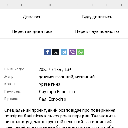
2
1
0
0
1
0
1
1
3
Дивлюсь
Буду дивитись
Перестав дивитись
Переглянув повністю
Рік виходу:
2025
/ 74 хв / 13+
Жанр:
документальний
,
музичний
Країна:
Аргентина
Режисер:
Лаутаро Еспосіто
В ролях:
Лалі Еспосіто
Спеціальний проєкт, який розповідає про повернення
попзірки Лалі після кількох років перерви. Талановита
виконавиця демонструє свій нелегкий та тернистий
шлях, який вона повинна була здолати задля того, аби