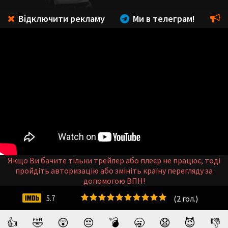
Відключити рекламу
Ми в телеграм!
Якщо Ви бачите тільки трейлер або плеєр не працює, тоді
пройдіть авторизацію або змініть країну перегляду за
допомогою ВПН!
(
2
гол.)
5.7
👍
🤣
😲
😔
💣
🥱
😧
😈
👎