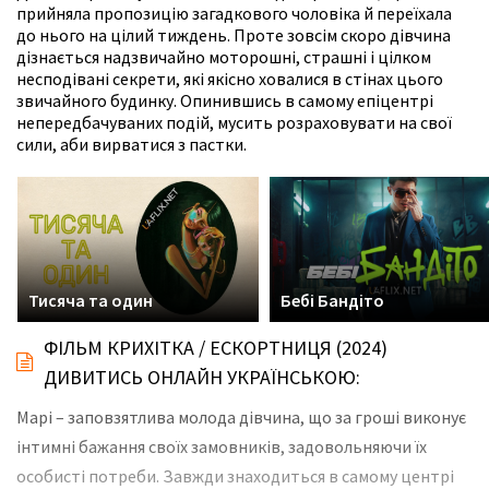
прийняла пропозицію загадкового чоловіка й переїхала
до нього на цілий тиждень. Проте зовсім скоро дівчина
дізнається надзвичайно моторошні, страшні і цілком
несподівані секрети, які якісно ховалися в стінах цього
звичайного будинку. Опинившись в самому епіцентрі
непередбачуваних подій, мусить розраховувати на свої
сили, аби вирватися з пастки.
Тисяча та один
Бебі Бандіто
ФІЛЬМ КРИХІТКА / ЕСКОРТНИЦЯ (2024)
ДИВИТИСЬ ОНЛАЙН УКРАЇНСЬКОЮ:
Марі – заповзятлива молода дівчина, що за гроші виконує
інтимні бажання своїх замовників, задовольняючи їх
особисті потреби. Завжди знаходиться в самому центрі