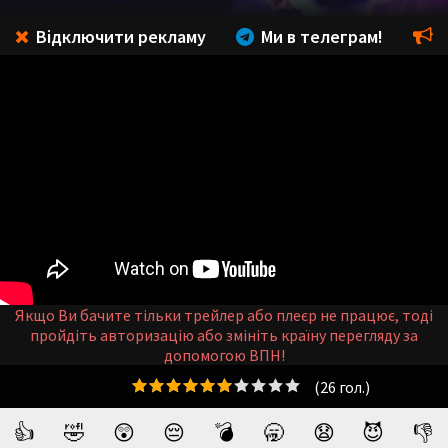
Відключити рекламу
Ми в телеграм!
Якщо Ви бачите тільки трейлер або плеєр не працює, тоді
пройдіть авторизацію або змініть країну перегляду за
допомогою ВПН!
(
26
гол.)
👍
🤣
😲
😔
💣
🥱
😧
😈
👎