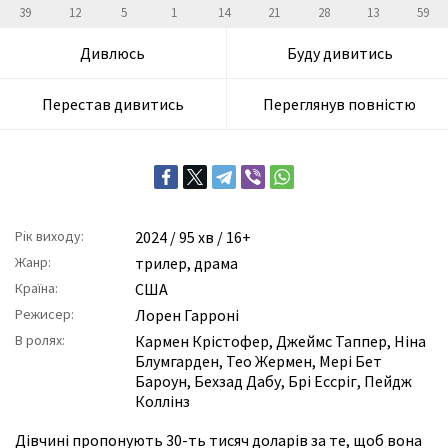
39
12
5
1
14
21
28
13
59
Дивлюсь
Буду дивитись
Перестав дивитись
Переглянув повністю
Рік виходу:
2024
/ 95 хв / 16+
Жанр:
трилер
,
драма
Країна:
США
Режисер:
Лорен Гарроні
В ролях:
Кармен Крістофер
,
Джеймс Таппер
,
Ніна
Блумгарден
,
Тео Жермен
,
Мері Бет
Бароун
,
Бехзад Дабу
,
Брі Ессріг
,
Пейдж
Коллінз
Дівчині пропонують 30-ть тисяч доларів за те, щоб вона