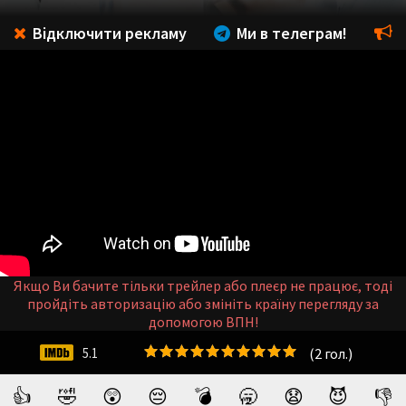
Відключити рекламу
Ми в телеграм!
Якщо Ви бачите тільки трейлер або плеєр не працює, тоді
пройдіть авторизацію або змініть країну перегляду за
допомогою ВПН!
(
2
гол.)
5.1
👍
🤣
😲
😔
💣
🥱
😧
😈
👎