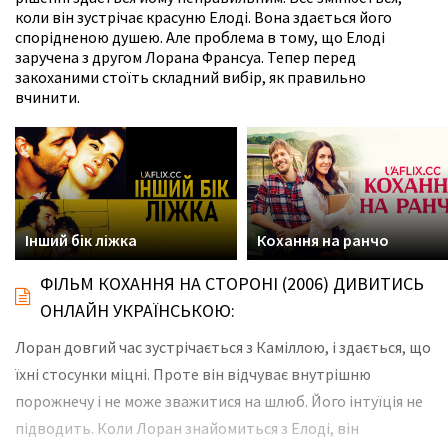
коли він зустрічає красуню Елоді. Вона здається його
спорідненою душею. Але проблема в тому, що Елоді
заручена з другом Лорана Франсуа. Тепер перед
закоханими стоїть складний вибір, як правильно
вчинити.
Інший бік ліжка
Кохання на ранчо
ФІЛЬМ КОХАННЯ НА СТОРОНІ (2006) ДИВИТИСЬ
ОНЛАЙН УКРАЇНСЬКОЮ:
Лоран довгий час зустрічається з Каміллою, і здається, що
їхні стосунки міцні. Проте він відчуває внутрішню
порожнечу і не може зважитися на шлюб. Його інтуїція не
підводить. Коли Лоран знайомиться з Елоді, він