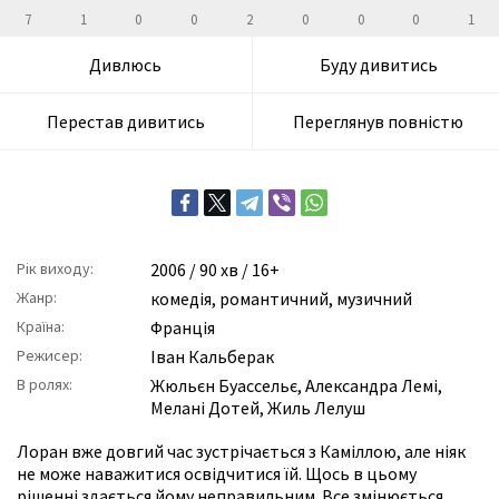
7
1
0
0
2
0
0
0
1
Дивлюсь
Буду дивитись
Перестав дивитись
Переглянув повністю
Рік виходу:
2006
/ 90 хв / 16+
Жанр:
комедія
,
романтичний
,
музичний
Країна:
Франція
Режисер:
Іван Кальберак
В ролях:
Жюльєн Буассельє
,
Александра Лемі
,
Мелані Дотей
,
Жиль Лелуш
Лоран вже довгий час зустрічається з Каміллою, але ніяк
не може наважитися освідчитися їй. Щось в цьому
рішенні здається йому неправильним. Все змінюється,