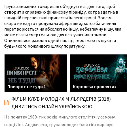
Група заможних товаришів об’єднується для того, щоб
створити справжню фінансову піраміду, котра здатна в
швидкій перспективі принести їм легкі гроші. Зовсім
скоро не надто продумана афера швидкого збагачення
перетворюється на абсолютно іншу, небезпечну нішу, яка
може стати смертельною для всіх учасників змови.
Опинившись разом в одній пастці, герої мають шукати
будь-якого можливого шляху порятунку.
Поворот не туди 1
Королева проклятих
ФІЛЬМ КЛУБ МОЛОДИХ МІЛЬЯРДЕРІВ (2018)
ДИВИТИСЬ ОНЛАЙН УКРАЇНСЬКОЮ:
На початку 1980-тих років минулого століття, у самому
серці Лос-Анджелеса, група молодих багатіїв вирішує