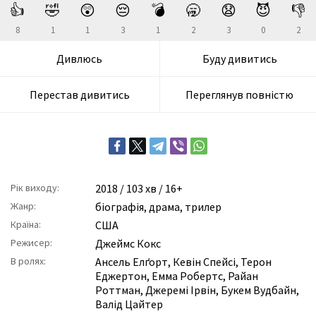
👍
🤣
😲
😔
💣
🥱
😧
😈
👎
8
1
1
3
1
2
3
0
2
Дивлюсь
Буду дивитись
Перестав дивитись
Переглянув повністю
Рік виходу:
2018
/ 103 хв / 16+
Жанр:
біографія
,
драма
,
трилер
Країна:
США
Режисер:
Джеймс Кокс
В ролях:
Ансель Елґорт
,
Кевін Спейсі
,
Терон
Еджертон
,
Емма Робертс
,
Райан
Роттман
,
Джеремі Ірвін
,
Букем Вудбайн
,
Валід Цайтер