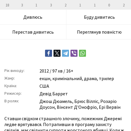
18
3
1
3
2
1
1
0
2
Дивлюсь
Буду дивитись
Перестав дивитись
Переглянув повністю
Рік виходу:
2012
/ 97 хв / 16+
Жанр:
екшн
,
кримінальний
,
драма
,
трилер
Країна:
США
Режисер:
Девід Баррет
В ролях:
Джош Дюамель
,
Брюс Вілліс
,
Розаріо
Доусон
,
Вінсент Д'Онофріо
,
Ері Вервін
Ставши свідком страшного злочину, пожежник Джеремі
ледве врятувався. Потрапивши в програму захисту
свідків, має свідчити супроти жорстокого вбивці. Коли ж