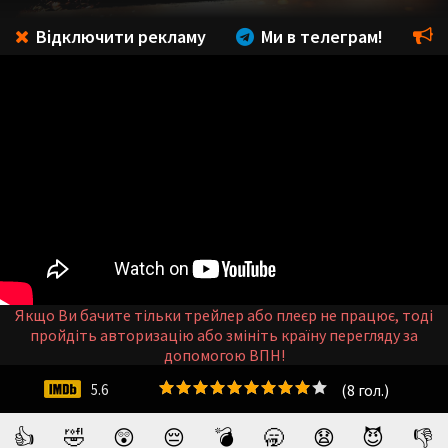
Відключити рекламу
Ми в телеграм!
Якщо Ви бачите тільки трейлер або плеєр не працює, тоді
пройдіть авторизацію або змініть країну перегляду за
допомогою ВПН!
(
8
гол.)
5.6
👍
🤣
😲
😔
💣
🥱
😧
😈
👎