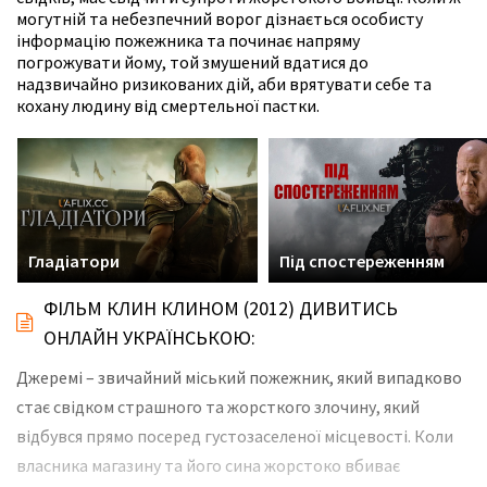
могутній та небезпечний ворог дізнається особисту
інформацію пожежника та починає напряму
погрожувати йому, той змушений вдатися до
надзвичайно ризикованих дій, аби врятувати себе та
кохану людину від смертельної пастки.
Гладіатори
Під спостереженням
ФІЛЬМ КЛИН КЛИНОМ (2012) ДИВИТИСЬ
ОНЛАЙН УКРАЇНСЬКОЮ:
Джеремі – звичайний міський пожежник, який випадково
стає свідком страшного та жорсткого злочину, який
відбувся прямо посеред густозаселеної місцевості. Коли
власника магазину та його сина жорстоко вбиває