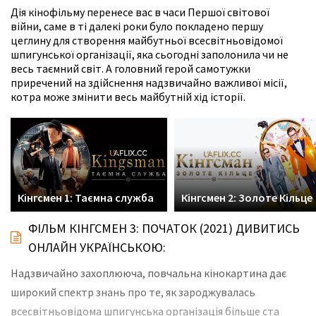
Дія кінофільму перенесе вас в часи Першої світової
війни, саме в ті далекі роки було покладено першу
цеглину для створення майбутньої всесвітньовідомої
шпигунської організації, яка сьогодні заполонила чи не
весь таємний світ. А головний герой самотужки
приречений на здійснення надзвичайно важливої місії,
котра може змінити весь майбутній хід історії.
Кінгсмен 1: Таємна служба
Кінгсмен 2: Золоте Кільце
ФІЛЬМ КІНГСМЕН 3: ПОЧАТОК (2021) ДИВИТИСЬ
ОНЛАЙН УКРАЇНСЬКОЮ:
Надзвичайно захоплююча, повчальна кінокартина дає
широкий спектр знань про те, як зароджувалась
всесвітньовідома шпигунська організація більше ста