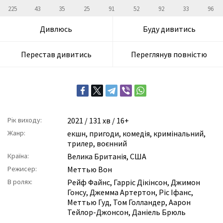
225
43
35
25
91
52
92
33
96
Дивлюсь
Буду дивитись
Перестав дивитись
Переглянув повністю
Рік виходу:
2021
/ 131 хв / 16+
Жанр:
екшн
,
пригоди
,
комедія
,
кримінальний
,
трилер
,
воєнний
Країна:
Велика Британія, США
Режисер:
Меттью Вон
В ролях:
Рейф Файнс
,
Гарріс Дікінсон
,
Джимон
Гонсу
,
Джемма Артертон
,
Ріс Іфанс
,
Меттью Гуд
,
Том Голландер
,
Аарон
Тейлор-Джонсон
,
Даніель Брюль