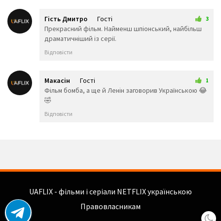
🤕
🤢
🤮
🤧
😇
🤠
Гість Дмитро
Гості
3
🥳
🥴
🥺
21 лютого 2026 23:59
Прекрасний фільм. Найменш шпіонський, найбільш
🤥
🤫
🤭
драматичніший із серії.
🧐
🤓
😈
Відповісти
👿
🤡
👹
👺
💀
☠️
👻
👾
👽
Макасін
Гості
1
🤖
💩
😺
13 червня 2026 19:32
Фільм бомба, а ще й Ленін заговорив Українською 😂
😸
😹
😻
🤣
😼
😽
🙀
Відповісти
😿
😾
🙈
🙉
🙊
👶
🧒
👦
👧
🧑
👨
👩
🧓
👴
👵
👨‍🎓
👨‍⚕️
👩‍⚕️
👩‍🎓
👨‍🏫
👩‍🏫
👨‍🌾
👨‍⚖️
👩‍⚖️
UAFLIX - фільми і серіали NETFLIX українською
👩‍🌾
👨‍🍳
👩‍🍳
Правовласникам
👨‍🔧
👩‍🔧
👨‍🏭
👩‍🏭
👨‍💼
👩‍💼