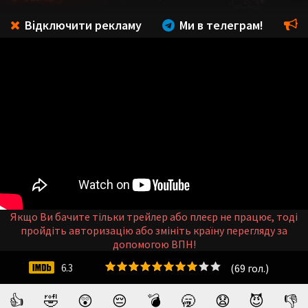
Відключити рекламу
Ми в телеграм!
Якщо Ви бачите тільки трейлер або плеєр не працює, тоді
пройдіть авторизацію або змініть країну перегляду за
допомогою ВПН!
(
69
гол.)
6.3
👍
🤣
😲
😔
💣
🥱
😧
😈
👎