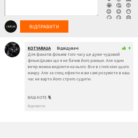
Нетфлікс Каратель (1989) українською онлайн,
🤩
🤔
🤨
абсолютно безкоштовно та у високій якості!
😐
😑
😶
🙄
😏
😣
😥
😮
🤐
ВІДПРАВИТИ
😯
😪
😫
😴
😌
😛
😜
😝
🤤
KOTYARAUA
Відвідувачі
😒
😓
😔
0
16 трав 2026 00:58
Для фанатів фільмів того часу це дуже чудовий
😕
🙃
🤑
фільм.Цікаво що я не бачив його раніше. Але один
😲
☹️
🙁
вечір можна виділити на нього. Все в стилі кіно цього
😖
😞
😟
жанру. Але за спец ефекти ж ви самі розумієте в наш
😤
😢
😭
час не варто його строго судити.
😦
😧
😨
😩
🤯
😬
😰
😱
🥵
ВАШ КОТЕ 🐈
🥶
😳
🤪
😵
😡
😠
Відповісти
🤬
😷
🤒
🤕
🤢
🤮
🤧
😇
🤠
🥳
🥴
🥺
🤥
🤫
🤭