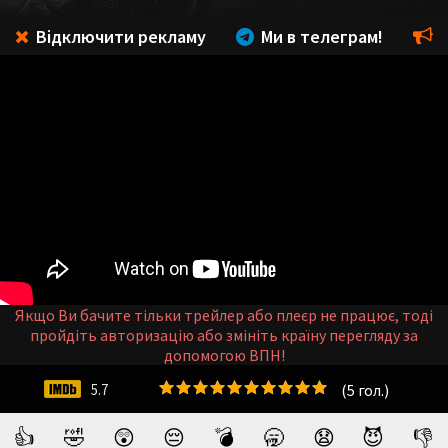
Відключити рекламу
Ми в телеграм!
Якщо Ви бачите тільки трейлер або плеєр не працює, тоді
пройдіть авторизацію або змініть країну перегляду за
допомогою ВПН!
(
5
гол.)
5.7
👍
🤣
😲
😔
💣
🥱
😧
😈
👎