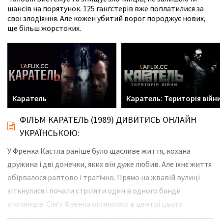
шансів на порятунок. 125 гангстерів вже поплатилися за
свої злодіяння. Але кожен убитий ворог породжує нових,
ще більш жорстоких.
Каратель
Каратель: Територія війн
ФІЛЬМ КАРАТЕЛЬ (1989) ДИВИТИСЬ ОНЛАЙН
УКРАЇНСЬКОЮ:
У Френка Кастла раніше було щасливе життя, кохана
дружина і дві донечки, яких він дуже любив. Але їхнє життя
обірвалося раптово і трагічно. Прямо на жвавій вулиці
зіткнулися і почали стріляти один в одного банди
злочинців. Сім'я Френка опинилася в центрі цього
кошмару і загинула. Коли він поховав своїх дівчаток, його