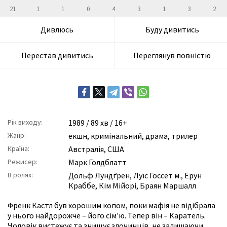
21
1
1
0
4
3
1
3
2
Дивлюсь
Буду дивитись
Перестав дивитись
Переглянув повністю
Рік виходу:
1989
/ 89 хв / 16+
Жанр:
екшн
,
кримінальний
,
драма
,
трилер
Країна:
Австралія, США
Режисер:
Марк Голдблатт
В ролях:
Дольф Лундґрен
,
Луїс Госсет м.
,
Ерун
Краббе
,
Кім Мійорі
,
Браян Маршалл
Френк Кастл був хорошим копом, поки мафія не відібрала
у нього найдорожче – його сім'ю. Тепер він – Каратель.
Чоловік вистежує та знищує злочинців, не залишаючи