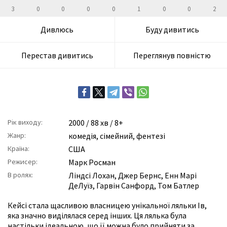
3
0
0
0
0
1
0
0
2
Дивлюсь
Буду дивитись
Перестав дивитись
Переглянув повністю
Рік виходу:
2000
/ 88 хв / 8+
Жанр:
комедія
,
сімейний
,
фентезі
Країна:
США
Режисер:
Марк Росман
В ролях:
Ліндсі Лохан
,
Джер Бернс
,
Енн Марі
ДеЛуїз
,
Гарвін Санфорд
,
Том Батлер
Кейсі стала щасливою власницею унікальної ляльки Ів,
яка значно виділялася серед інших. Ця лялька була
настільки ідеальною, що її можна було прийняти за