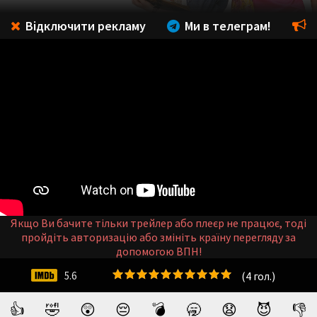
Відключити рекламу
Ми в телеграм!
Якщо Ви бачите тільки трейлер або плеєр не працює, тоді
пройдіть авторизацію або змініть країну перегляду за
допомогою ВПН!
(
4
гол.)
5.6
👍
🤣
😲
😔
💣
🥱
😧
😈
👎