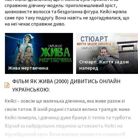
справжню дівчину-модель: приголомшливий зріст,
шовковисте волосся та бездоганна фігура. Кейсі мріяла
саме про таку подругу. Вона навіть не здогадувалася, що
на неї чекає справжнє диво.
Стюарт: Життя задом
Жива мертвечина
наперед
ФІЛЬМ ЯК ЖИВА (2000) ДИВИТИСЬ ОНЛАЙН
УКРАЇНСЬКОЮ:
Кейсі – зовсім ще маленька дівчинка, яка живе разом зі
своїм татом. В їхній родині сталася велика трагедія: мама
Кейсі померла, і дівчинці дуже бракує її тепла та турботи.
Відчай за найріднішою людиною штовхають Кейсі на
відчайдушний крок. Вона вирішує провести справжній