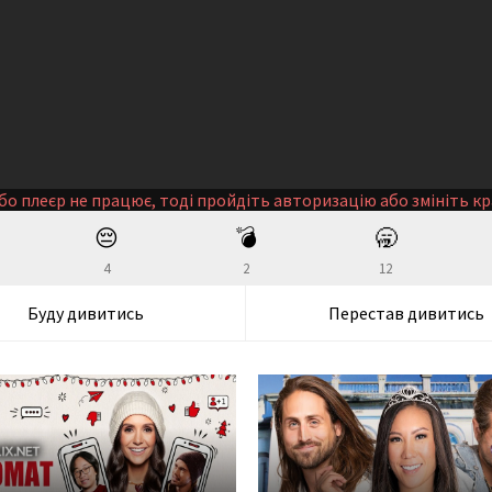
бо плеєр не працює, тоді пройдіть авторизацію або змініть кр
😔
💣
🥱
4
2
12
Буду дивитись
Перестав дивитись