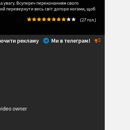
а увагу. Всупереч переконанням свого
ий перевернути весь світ догори ногами, щоб
(
27
гол.)
ючити рекламу
Ми в телеграм!