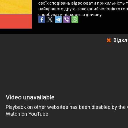
своїх сподівань відвоювати прихильність т
найкращого друга, закоханий чоловік готов
спробувати підкорити дівчину.
Відкл