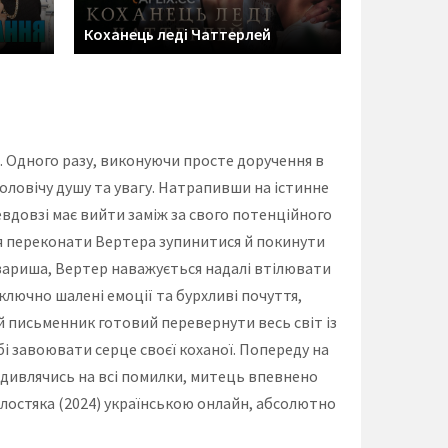
Коханець леді Чаттерлей
 Одного разу, виконуючи просте доручення в
ловічу душу та увагу. Натрапивши на істинне
евдовзі має вийти заміж за свого потенційного
ався переконати Вертера зупинитися й покинути
овариша, Вертер наважується надалі втілювати
ключно шалені емоції та бурхливі почуття,
й письменник готовий перевернути весь світ із
обі завоювати серце своєї коханої. Попереду на
е дивлячись на всі помилки, митець впевнено
олостяка (2024) українською онлайн, абсолютно