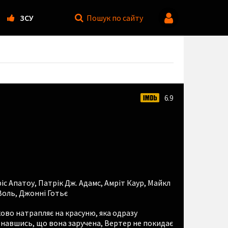
ЗСУ
Пошук
по сайту
6.9
іс Апатоу
,
Патрік Дж. Адамс
,
Амріт Каур
,
Майкл
Воль
,
Джонні Готьє
во натрапляє на красуню, яка одразу
знавшись, що вона заручена, Вертер не покидає