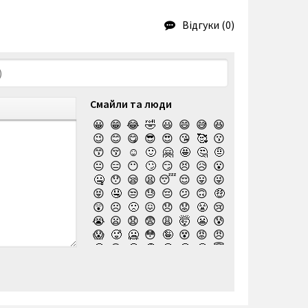
Відгуки (0)
Смайли та люди
😀
😁
😂
🤣
😃
😄
😅
😆
😉
😊
😋
😎
😍
😘
🥰
😗
😙
😚
☺️
🙂
🤗
🤩
🤔
🤨
😐
😑
😶
🙄
😏
😣
😥
😮
🤐
😯
😪
😫
😴
😌
😛
😜
😝
🤤
😒
😓
😔
😕
🙃
🤑
😲
☹️
🙁
😖
😞
😟
😤
😢
😭
😦
😧
😨
😩
🤯
😬
😰
😱
🥵
🥶
😳
🤪
😵
😡
😠
🤬
😷
🤒
🤕
🤢
🤮
🤧
😇
🤠
🥳
🥴
🥺
🤥
🤫
🤭
🧐
🤓
😈
👿
🤡
👹
👺
💀
☠️
👻
👾
🤖
💩
😺
😸
😹
👽