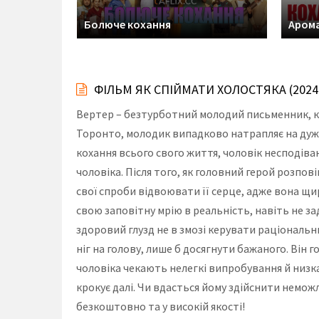
Болюче кохання
Арома
ФІЛЬМ ЯК СПІЙМАТИ ХОЛОСТЯКА (202
Вертер – безтурботний молодий письменник, к
Торонто, молодик випадково натрапляє на дуже
кохання всього свого життя, чоловік несподіва
чоловіка. Після того, як головний герой розпов
свої спроби відвоювати її серце, адже вона щ
свою заповітну мрію в реальність, навіть не з
здоровий глузд не в змозі керувати раціональн
ніг на голову, лише б досягнути бажаного. Він 
чоловіка чекають нелегкі випробування й низка
крокує далі. Чи вдасться йому здійснити немо
безкоштовно та у високій якості!