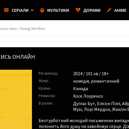
СЕРІАЛИ
МУЛЬТИКИ
ДОРАМИ
АНІМЕ
холостяка / Young Werther
ТИСЬ ОНЛАЙН
Рік виходу:
2024
/ 101 хв / 18+
Жанр:
комедія
,
романтичний
Країна:
Канада
Режисер:
Хосе Лоуренсо
В ролях:
Дуглас Бут
,
Елісон Пілл
,
Айр
Музі
,
Лорі Мердок
,
Жаклін 
Безтурботний молодий письменник випадко
полонить його душу на завойовує серце. Ді