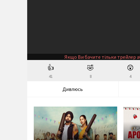
Якщо Ви бачите тільки трейлер а
👍
🤣
😲
41
8
4
Дивлюсь