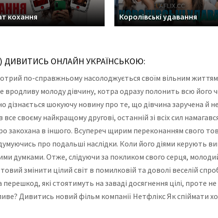
т кохання
Королівські удавання
4) ДИВИТИСЬ ОНЛАЙН УКРАЇНСЬКОЮ:
отрий по-справжньому насолоджується своїм вільним життям.
 вродливу молоду дівчину, котра одразу полонить всю його чо
но дізнається шокуючу новину про те, що дівчина заручена й н
ів все своєму найкращому другові, останній зі всіх сил намаг
иро закохана в іншого. Всупереч щирим переконанням свого т
адумуючись про подальші наслідки. Коли його діями керують ви
ими думками. Отже, слідуючи за покликом свого серця, молоди
готовий змінити цілий світ в помилковій та доволі веселій спр
 перешкод, які стоятимуть на заваді досягнення цілі, проте н
жливе? Дивитись новий фільм компанії Нетфлікс Як спіймати х