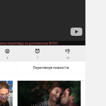
аїну перегляду за допомогою ВПН!
😧
😈
👎
8
7
24
Переглянув повністю