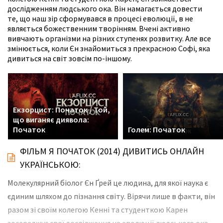
дослідженням людського ока. Він намагається довести
те, що наш зір сформувався в процесі еволюції, в не
являється божественним творінням. Вчені активно
вивчають організми на різних ступенях розвитку. Але все
змінюється, коли Єн знайомиться з прекрасною Софі, яка
дивиться на світ зовсім по-іншому.
Екзорцист: Початок / Той,
що виганяє диявола:
Початок
Голем: Початок
ФІЛЬМ Я ПОЧАТОК (2014) ДИВИТИСЬ ОНЛАЙН
УКРАЇНСЬКОЮ:
Молекулярний біолог Єн Ґрей це людина, для якої наука є
єдиним шляхом до пізнання світу. Вірячи лише в факти, він
разом зі своїм колегою Кенні та студенткою Карен