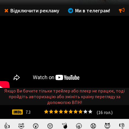
Відключити рекламу
Ми в телеграм!
Якщо Ви бачите тільки трейлер або плеєр не працює, тоді
пройдіть авторизацію або змініть країну перегляду за
допомогою ВПН!
(
16
гол.)
7.3
👍
🤣
😲
😔
💣
🥱
😧
😈
👎