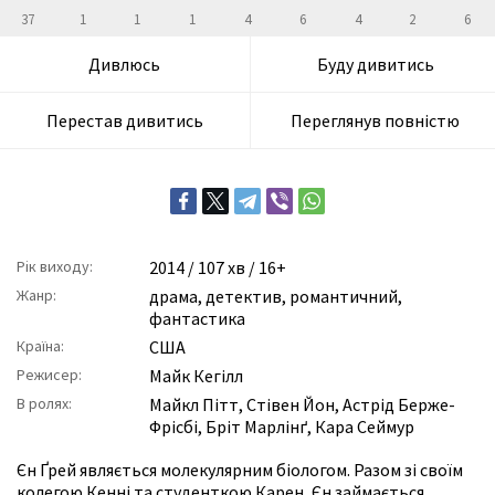
37
1
1
1
4
6
4
2
6
Дивлюсь
Буду дивитись
Перестав дивитись
Переглянув повністю
Рік виходу:
2014
/ 107 хв / 16+
Жанр:
драма
,
детектив
,
романтичний
,
фантастика
Країна:
США
Режисер:
Майк Кегілл
В ролях:
Майкл Пітт
,
Стівен Йон
,
Астрід Берже-
Фрісбі
,
Бріт Марлінґ
,
Кара Сеймур
Єн Ґрей являється молекулярним біологом. Разом зі своїм
колегою Кенні та студенткою Карен, Єн займається