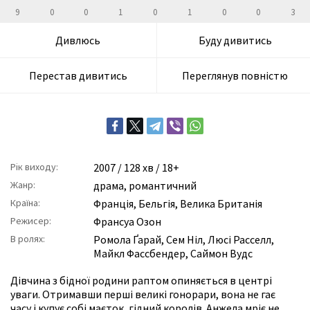
9
0
0
1
0
1
0
0
3
Дивлюсь
Буду дивитись
Перестав дивитись
Переглянув повністю
Рік виходу:
2007
/ 128 хв / 18+
Жанр:
драма
,
романтичний
Країна:
Франція, Бельгія, Велика Британія
Режисер:
Франсуа Озон
В ролях:
Ромола Ґарай
,
Сем Ніл
,
Люсі Расселл
,
Майкл Фассбендер
,
Саймон Вудс
Дівчина з бідної родини раптом опиняється в центрі
уваги. Отримавши перші великі гонорари, вона не гає
часу і купує собі маєток, гідний королів. Анжела мріє не