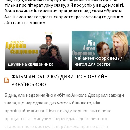
тільки про літературну славу, а й про успіх у вищому світі.
Вона починає інтенсивно працювати над своїм образом.
Але її смак часто здається аристократам занадто дивним
або навіть смішним.
Мій ангел-охоронець /
Дружина священника
Янгол для сестри
ФІЛЬМ ЯНГОЛ (2007) ДИВИТИСЬ ОНЛАЙН
УКРАЇНСЬКОЮ:
Бідна, але надзвичайно амбітна Анжела Деверелл завжди
знала, що народжена для чогось більшого, ніж
провінційне життя. Після виходу першої книги вона
прощається з минулим і переїжджає до величного
старовинного маєтку. Тепер Анжела прагне стати