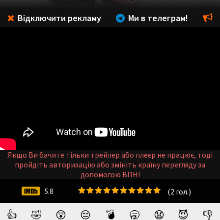
Відключити рекламу
Ми в телеграм!
Якщо Ви бачите тільки трейлер або плеєр не працює, тоді
пройдіть авторизацію або змініть країну перегляду за
допомогою ВПН!
(
2
гол.)
5.8
👍
🤣
😲
😔
💣
🥱
😧
😈
👎