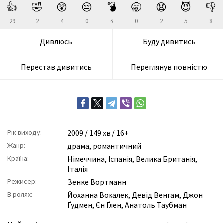
👍
🤣
😲
😔
💣
🥱
😧
😈
👎
29
2
4
0
6
0
2
5
8
Дивлюсь
Буду дивитись
Перестав дивитись
Переглянув повністю
Рік виходу:
2009
/ 149 хв / 16+
Жанр:
драма
,
романтичний
Країна:
Німеччина, Іспанія, Велика Британія,
Італія
Режисер:
Зенке Вортманн
В ролях:
Йоханна Вокалек
,
Девід Венгам
,
Джон
Ґудмен
,
Єн Ґлен
,
Анатоль Таубман