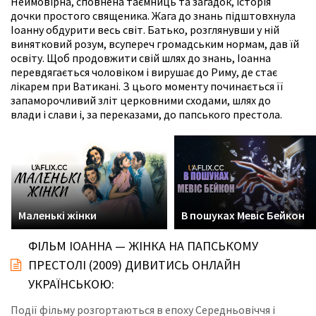
Неймовірна, сповнена таємниць та загадок, історія
дочки простого священика. Жага до знань підштовхнула
Іоанну обдурити весь світ. Батько, розглянувши у ній
винятковий розум, всупереч громадським нормам, дав їй
освіту. Щоб продовжити свій шлях до знань, Іоанна
перевдягається чоловіком і вирушає до Риму, де стає
лікарем при Ватикані. З цього моменту починається її
запаморочливий зліт церковними сходами, шлях до
влади і слави і, за переказами, до папського престола.
Маленькі жінки
В пошуках Мевіс Бейкон
ФІЛЬМ ІОАННА — ЖІНКА НА ПАПСЬКОМУ
ПРЕСТОЛІ (2009) ДИВИТИСЬ ОНЛАЙН
УКРАЇНСЬКОЮ:
Події фільму розгортаються в епоху Середньовіччя і