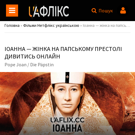
Пошук
Головна
»
Фільми Нетфлікс українською
» Іоанна — жінка на папському престолі / Pope Joan / Die Päpstin
ІОАННА — ЖІНКА НА ПАПСЬКОМУ ПРЕСТОЛІ
ДИВИТИСЬ ОНЛАЙН
Pope Joan / Die Päpstin