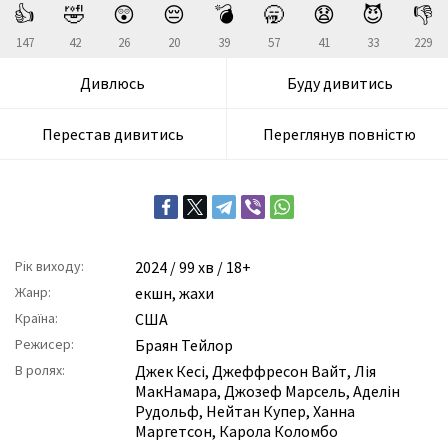
👍
🤣
😲
😔
💣
🥱
😧
😈
👎
147
42
26
20
39
57
41
33
229
Дивлюсь
Буду дивитись
Перестав дивитись
Переглянув повністю
Рік виходу:
2024
/ 99 хв / 18+
Жанр:
екшн
,
жахи
Країна:
США
Режисер:
Браян Тейлор
В ролях:
Джек Кесі
,
Джеффресон Вайт
,
Лія
МакНамара
,
Джозеф Марсель
,
Аделін
Рудольф
,
Нейтан Купер
,
Ханна
Маргетсон
,
Карола Коломбо