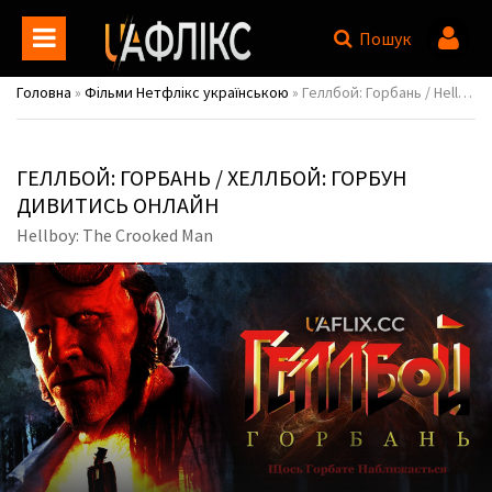
Пошук
Головна
»
Фільми Нетфлікс українською
» Геллбой: Горбань / Hellboy: The Crooked Man / Хеллбой: Горбун
ГЕЛЛБОЙ: ГОРБАНЬ / ХЕЛЛБОЙ: ГОРБУН
ДИВИТИСЬ ОНЛАЙН
Hellboy: The Crooked Man