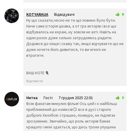
🏊‍♀️
⛹️‍♂️
⛹️‍♀️
🏋️‍♂️
🏋️‍♀️
🚴‍♂️
KOTYARAUA
Відвідувачі
0
🚴‍♀️
🚵‍♂️
🚵‍♀️
24 серпня 2025 20:33
Ну що сказати,чесно не те що повино було бути.
🏎️
🏍️
🤸‍♂️
Наче сама історія цікава, а от гра акторів і все що
відбувалось на екрані, ну зовсім не ахті. Навіть на
🤸‍♀️
🤼‍♂️
🤼‍♀️
один разок дуже сильно затрудняюсь радити.
🤽‍♂️
🤽‍♀️
🤾‍♂️
Додився до кінця і скажу так, якщо відчуваєте що не
🤾‍♀️
🤹‍♂️
🤹‍♀️
дуже хочете його дивитися, то ви нічого не
👫
👬
👭
втратите.
👩‍❤️‍💋‍👨
👨‍❤️‍💋‍👨
👩‍❤️‍💋‍👩
👩‍❤️‍👨
👨‍❤️‍👨
👩‍❤️‍👩
👨‍👩‍👦
👨‍👩‍👧
👨‍👩‍👧
ВАШ КОТЕ 🐈
👨‍👩‍👦‍👦
👨‍👩‍👧‍👧
👨‍👨‍
Відповісти
👨‍👨‍👧
👨‍👨‍👧‍👦
👨‍👨‍👦
👨‍👨‍👧‍👧
👩‍👩‍👦
👩‍👩‍
👩‍👩‍👧‍👦
👩‍👩‍👦‍👦
👩‍👩‍👧
Нетка
Гості
7 грудня 2025 22:01
3
👨‍👦
👨‍👦‍👦
👨‍👧
Всім фанатам минулих фільм! Ось цей і є найбільш
👨‍👧‍👦
👨‍👧‍👧
👩‍👦
приближений до коміксів😏 все в дусі старого
👩‍👦‍👦
👩‍👧
👩‍👧‍
доброго Хеллбоя: страшно, похмуро, не підлягає
👩‍👧‍👧
🤳
💪
зрозумінню. Звичайно, що роль акторів бажає
🦵
🦶
👈
кращого і мені здається, що десь трохи упущена