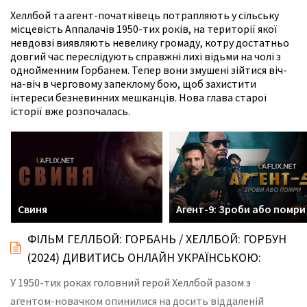
Хеллбой та агент-початківець потрапляють у сільську
місцевість Аппалачів 1950-тих років, на території якої
невдовзі виявляють невелику громаду, котру достатньо
довгий час переслідують справжні лихі відьми на чолі з
однойменним Горбанем. Тепер вони змушені зійтися віч-
на-віч в черговому запеклому бою, щоб захистити
інтереси безневинних мешканців. Нова глава старої
історії вже розпочалась.
Свиня
Агент-9: Зроби або помри
ФІЛЬМ ГЕЛЛБОЙ: ГОРБАНЬ / ХЕЛЛБОЙ: ГОРБУН
(2024) ДИВИТИСЬ ОНЛАЙН УКРАЇНСЬКОЮ:
У 1950-тих роках головний герой Хеллбой разом з
агентом-новачком опинилися на досить віддаленій