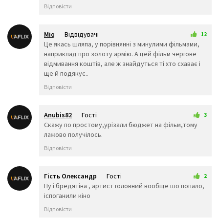
👨‍🔧
👩‍🔧
👨‍🏭
Відповісти
👩‍🏭
👨‍💼
👩‍💼
👨‍🔬
👩‍🔬
👨‍💻
👩‍💻
👨‍🎤
👩‍🎤
Miq
Відвідувачі
12
👨‍🎨
👩‍🎨
👨‍✈️
25 вересня 2024 19:48
Це якась шляпа, у порівнянні з минулими фільмами,
👨‍🚀
👩‍🚀
👩‍✈️
наприклад про золоту армію. А цей фільм чергове
👨‍🚒
👩‍🚒
👮‍♂️
відмивання коштів, але ж знайдуться ті хто схаває і
ще й подякує..
👮‍♀️
🕵️‍♂️
🕵️‍♀️
💂‍♂️
💂‍♀️
👷‍♂️
Відповісти
🤴
👸
👷‍♀️
👲
👳‍♂️
👳‍♀️
Anubis82
Гості
🧕
🧔
3
👱‍♂️
8 жовтня 2024 23:57
Скажу по простому,урізали бюджет на фільм,тому
👨‍🦰
👩‍🦰
👱‍♀️
лажово получілось.
👨‍🦱
👩‍🦱
👨‍🦲
👩‍🦲
👨‍🦳
👩‍🦳
Відповісти
🤵
👰
🤰
🤱
👼
🎅
Гість Олександр
Гості
🤶
🦸‍♀️
🦸‍♂️
2
9 жовтня 2024 10:53
Ну і бредятіна , артист головний вообще шо попало,
🦹‍♀️
🦹‍♂️
🧙‍♀️
іспоганили кіно
🧙‍♂️
🧚‍♀️
🧚‍♂️
🧛‍♀️
🧛‍♂️
🧜‍♂️
Відповісти