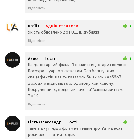
🤬
😷
🤒
Відповісти
🤕
🤢
🤮
🤧
😇
🤠
🥳
🥴
🥺
uaflix
Адміністратори
7
🤥
🤫
🤭
8 жовтня 2024 20:11
Якість обновлено до FULLHD дубляж!
🧐
🤓
😈
Відповісти
👿
🤡
👹
👺
💀
☠️
👻
👾
👽
Azoor
Гості
7
🤖
💩
😺
22 вересня 2024 09:08
На диво гарний фільм. В стилистиці старих коміксів.
😸
😹
😻
Похмуро, нуарно з сюжетом. Без безглуздих
😼
😽
🙀
спецефектів. Навіть казалось би якись Хелббой
😿
😾
🙈
доходяга відповідає олодовому коміксному.
🙉
🙊
👶
Покручений, худощавий наче за""ханний життям.
🧒
👦
👧
7 з 10
🧑
👨
👩
Відповісти
🧓
👴
👵
👨‍🎓
👨‍⚕️
👩‍⚕️
👩‍🎓
👨‍🏫
👩‍🏫
Гість Олександр
Гості
6
👨‍🌾
👨‍⚖️
👩‍⚖️
22 вересня 2024 20:02
Таке відчуття,що фільм не тільки про п'ятидесяті
👩‍🌾
👨‍🍳
👩‍🍳
роки,але і знятий тодіж.